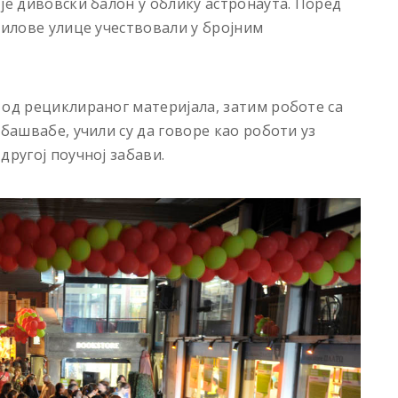
је дивовски балон у облику астронаута. Поред
аилове улице учествовали у бројним
 од рециклираног материјала, затим роботе са
убашвабе, учили су да говоре као роботи уз
другој поучној забави.