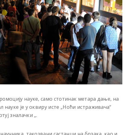
ромоцију науке, само стотинак метара дање, на
 науке је у оквиру исте „Ноћи истраживача“
туј зналачки „.
научника, такозвани састанци на брзака, као и