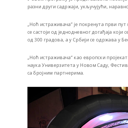
разни други садржаји, укључујући, наравно
„Ноћ истраживача” је покренута први пут
се састоји од једнодневног догађаја који 
од 300 градова, а у Србији се одржава у 
„Ноћ истраживача“ као европски пројекат
наука Универзитета у Новом Саду, Фестив
са бројним партнерима.