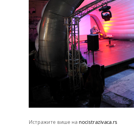
Истражите више на
nocistrazivaca.rs