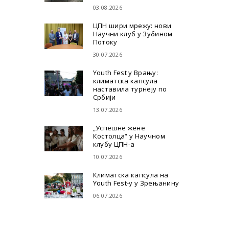
03.08.2026
ЦПН шири мрежу: нови
Научни клуб у Зубином
Потоку
30.07.2026
Youth Fest у Врању:
климатска капсула
наставила турнеју по
Србији
13.07.2026
„Успешне жене
Костолца“ у Научном
клубу ЦПН-а
10.07.2026
Климатска капсула на
Youth Fest-у у Зрењанину
06.07.2026