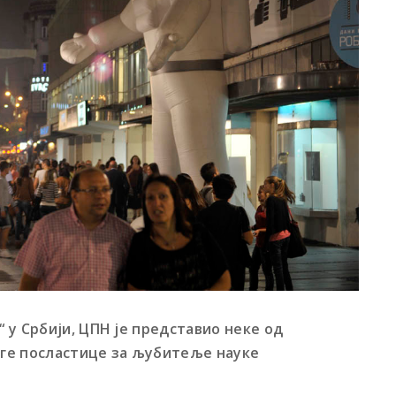
 у Србији, ЦПН je представио неке од
ге посластице за љубитеље науке