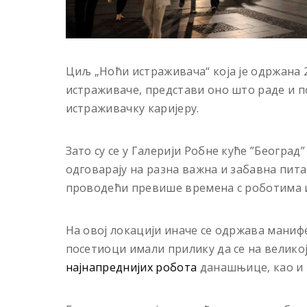
Циљ „Ноћи истраживача“ која је одржана 2
истраживаче, представи оно што раде и п
истраживачку кариjеру.
Зато су се у Галерији Робне куће ”Београд
одговарају на разна важна и забавна пита
проводећи превише времена с роботима и 
На овој локацији иначе се одржава манифе
посетиоци имали прилику да се на велико
најнапреднијих робота
данашњице, као и 