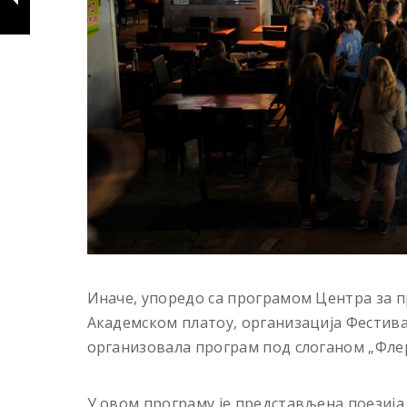
Иначе, упоредо са програмом Центра за п
Академском платоу, организација Фестивал
организовала програм под слоганом „Флер
У овом програму је представљена поезија 