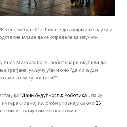
8. септембра 2012. била је да афирмише науку и
одстакне младе да се определе за научно-
” у Кнез Михаиловој 5, роботичари окупили да
ња грађана, укључујући и оно ”да ли људи
сами то могу постати?”.
стација ”
Дани будућности: Роботика
”, па су
ј интерактивној изложби упознају са око
25
неким историјским експонатима.