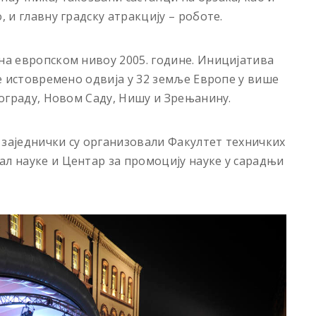
, и главну градску атракцију – роботе.
 на европском нивоу 2005. године. Иницијатива
се истовремено одвија у 32 земље Европе у више
Београду, Новом Саду, Нишу и Зрењанину.
 заједнички су организовали Факултет техничких
ал науке и Центар за промоцију науке у сарадњи