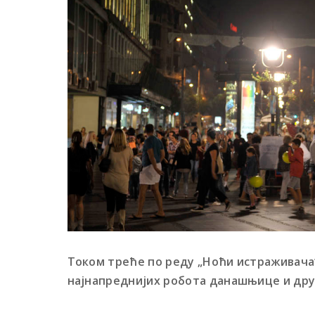
Током треће по реду „Ноћи истраживача“
најнапреднијих робота данашњице и дру