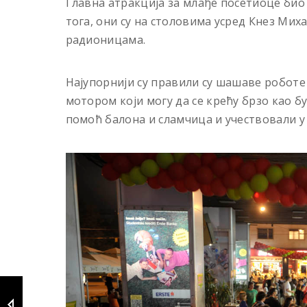
Главна атракција за млађе посетиоце био 
тога, они су на столовима усред Кнез Мих
радионицама.
Најупорнији су правили су шашаве роботе
мотором који могу да се крећу брзо као б
помоћ балона и сламчица и учествовали у 