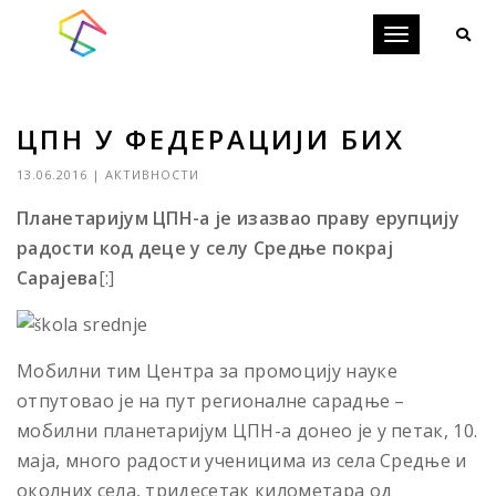
Toggle
navigation
ЦПН У ФЕДЕРАЦИЈИ БИХ
13.06.2016
|
АКТИВНОСТИ
Планетаријум ЦПН-а је изазвао праву ерупцију
радости код деце у селу Средње покрај
Сарајева
[:]
Мобилни тим Центра за промоцију науке
отпутовао је на пут регионалне сарадње –
мобилни планетаријум ЦПН-а донео је у петак, 10.
маја, много радости ученицима из села Средње и
околних села, тридесетак километара од