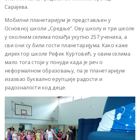
Сарајева.
Мобилни планетаријум је представљен у
Основној школи „Средње“. Ову школу и три школе
у околним селима похађа укупно 257 ученика, а
сви они су били гости планетаријума. Како каже
директор школе Рефик Куртовић, у овим селима
мало тога стоји у понуди када је реч о
неформалном образовању, па је планетаријум
изазвао буквално ерупције радости и
радозналости код деце.