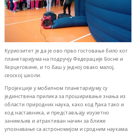
Куриозитет је да је ово прво гостовање било ког
планетаријума на подручју Федерације Босне и
Херцеговине, и то баш у једној овако малој,
сеоској школи.
Пројекције у мобилном планетаријуму су
јединствена прилика за проширивање знања из
области природних наука, како код ђака тако и
код наставника, и представљају изузетно
занимљив и атрактиван начин за ближе
упознавање са астрономијом и сродним наукама.