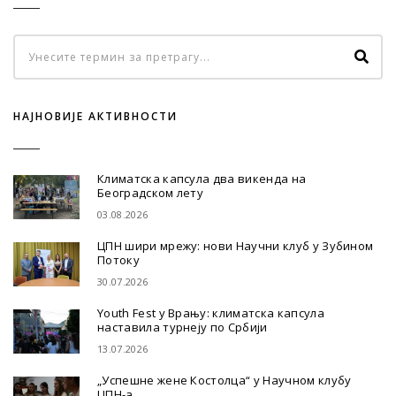
НАЈНОВИЈЕ АКТИВНОСТИ
Климатска капсула два викенда на
Београдском лету
03.08.2026
ЦПН шири мрежу: нови Научни клуб у Зубином
Потоку
30.07.2026
Youth Fest у Врању: климатска капсула
наставила турнеју по Србији
13.07.2026
„Успешне жене Костолца“ у Научном клубу
ЦПН-а