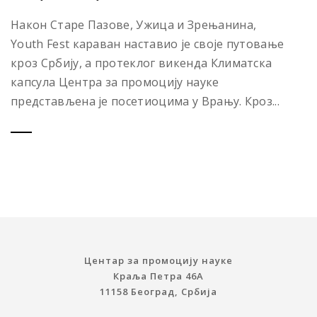
Након Старе Пазове, Ужица и Зрењанина,
Youth Fest караван наставио је своје путовање
кроз Србију, а протеклог викенда Климатска
капсула Центра за промоцију науке
представљена је посетиоцима у Врању. Кроз...
Центар за промоцију науке
Краља Петра 46A
11158 Београд, Србија