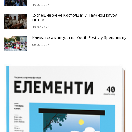
13.07.2026
„Успешне жене Костолца“ у Научном клубу
ЦПН-а
10.07.2026
Климатска капсула на Youth Fest-у у Зрењанину
06.07.2026