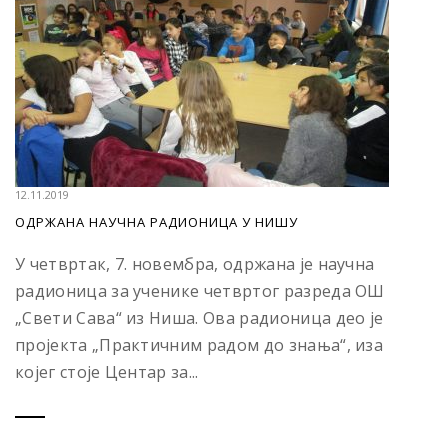
12.11.2019
OДРЖАНА НАУЧНА РАДИОНИЦА У НИШУ
У четвртак, 7. новембра, одржана је научна
радионица за ученике четвртог разреда ОШ
„Свети Сава“ из Ниша. Ова радионица део је
пројекта „Практичним радом до знања“, иза
којег стоје Центар за...