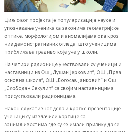
Циљ овог пројекта је популаризација науке и
упознавање ученика са законима геометријске
оптике, морфологијом и аномалијама ока кроз
низ демонстративних огледа, што ученицима
приближава градиво које уче у школи.
На четири радионице учествовали су ученици и
наставници из Ош „Душан Јерковић“, ОШ „Прва
основна школа“, ОШ „Богосав Јанковић“ и Ош
„Слободан Секулић“ са својим наставницима
присуствовали радионицама.
Након едукативног дела и кратке презентације
ученици су извлачили картице са
занимљивостима где су се имали прилику да се