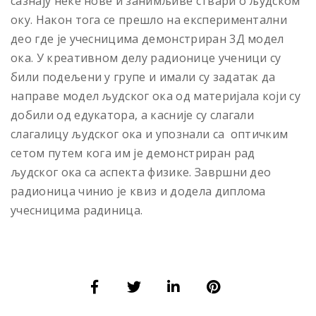
сазнају неке нове и занимљиве ствари о људском
оку. Након тога се прешло на експериментални
део где је учесницима демонстриран 3Д модел
ока. У креативном делу радионице ученици су
били подељени у групе и имали су задатак да
направе модел људског ока од материјала који су
добили од едукатора, а касније су слагали
слагалицу људског ока и упознали са оптичким
сетом путем кога им је демонстриран рад
људског ока са аспекта физике. Завршни део
радионица чинио је квиз и додела диплома
учесницима радиница.