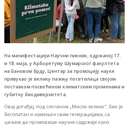
На манифестацији Научни пикник, одржаној 17.
и 18. маја, у Арборетуму Шумарског факултета
на Бановом брду, Центар за промоцију науке
привукао је велику пажњу посетилаца својом
поставком посвећеном климатским променама и
губитку биодиверзитета
.
Овај догађај, под слоганом „Мисли зелено“, био је
бесплатан и намењен свим генерацијама, са
циљем да промовише научне садржаје кроз