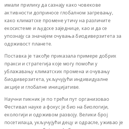
имали прилику да сазнају како човекове
активности доприносе глобалном загревању,
како климатске промене утичу на различите
екосистеме и људске заједнице, као и да се
упознају са значајем очувања биодиверзитета за
одрживост планете.
Поставка је такође приказала примере добрих
пракси и стратегија које могу помоћи у
ублажавању климатских промена и очувању
биодиверзитета, укључујући индивидуалне
акције и глобалне иницијативе.
Научни пикник је по трећи пут организовао
Фестивал науке а фокус је био на биологији,
екологији и одрживом развоју. Велики број
посетилаца, укључујући децу и одрасле, уживао је