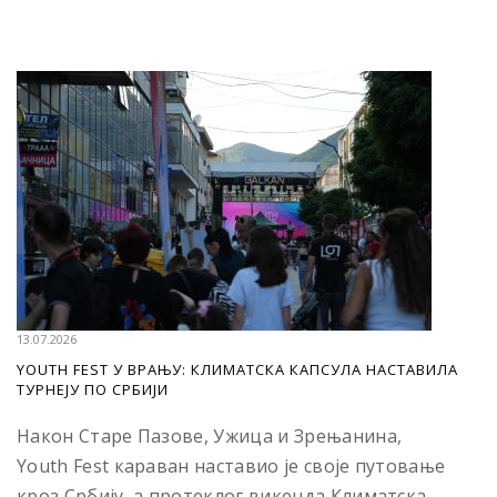
13.07.2026
YOUTH FEST У ВРАЊУ: КЛИМАТСКА КАПСУЛА НАСТАВИЛА
ТУРНЕЈУ ПО СРБИЈИ
Након Старе Пазове, Ужица и Зрењанина,
Youth Fest караван наставио је своје путовање
кроз Србију, а протеклог викенда Климатска