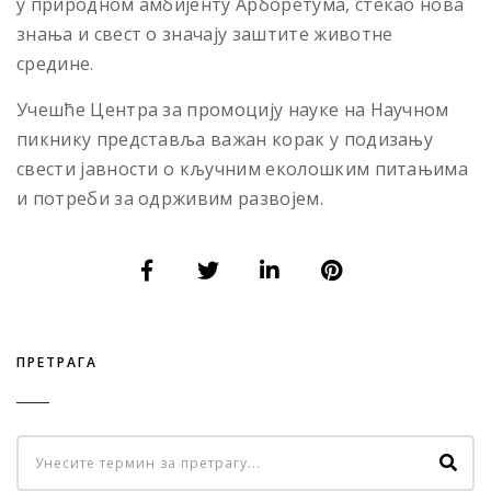
у природном амбијенту Арборетума, стекао нова
знања и свест о значају заштите животне
средине.
Учешће Центра за промоцију науке на Научном
пикнику представља важан корак у подизању
свести јавности о кључним еколошким питањима
и потреби за одрживим развојем.
ПРЕТРАГА