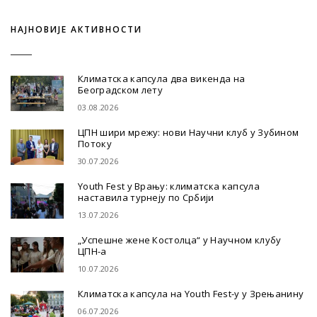
НАЈНОВИЈЕ АКТИВНОСТИ
Климатска капсула два викенда на
Београдском лету
03.08.2026
ЦПН шири мрежу: нови Научни клуб у Зубином
Потоку
30.07.2026
Youth Fest у Врању: климатска капсула
наставила турнеју по Србији
13.07.2026
„Успешне жене Костолца“ у Научном клубу
ЦПН-а
10.07.2026
Климатска капсула на Youth Fest-у у Зрењанину
06.07.2026