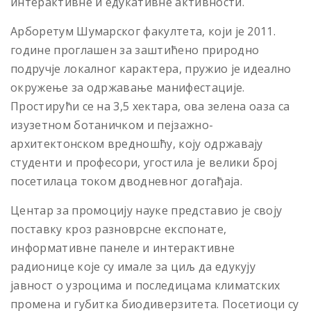
интерактивне и едукативне активности.
Арборетум Шумарског факултета, који је 2011.
године проглашен за заштићено природно
подручје локалног карактера, пружио је идеално
окружење за одржавање манифестације.
Простирући се на 3,5 хектара, ова зелена оаза са
изузетном ботаничком и пејзажно-
архитектонском вредношћу, коју одржавају
студенти и професори, угостила је велики број
посетилаца током дводневног догађаја.
Центар за промоцију науке представио је своју
поставку кроз разноврсне експонате,
информативне панеле и интерактивне
радионице које су имале за циљ да едукују
јавност о узроцима и последицама климатских
промена и губитка биодиверзитета. Посетиоци су