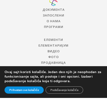
ДОКУМЕНТА
ЗАПОСЛЕНИ
О НАМА
ПРОГРАМИ
ЕЛЕМЕНТИ
ЕЛЕМЕНТАРИЈУМ
ВИДЕО
ФОТО
ПРОДАВНИЦА
Ovaj sajt koristi kolačiće. Jedan deo njih je neophodan za
funkcionisanje sajta, ali postoje i oni opcioni. Izaberi
podešavanje kolačića koje ti odgovara.
Prihvatam sve kolačiće
Podešavanje kolačića
© 2019 ЦЕНТАР ЗА ПРОМОЦИЈУ НАУКЕ