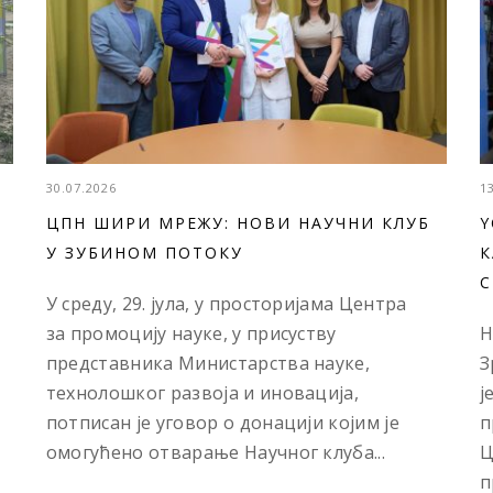
30.07.2026
1
ЦПН ШИРИ МРЕЖУ: НОВИ НАУЧНИ КЛУБ
Y
У ЗУБИНОМ ПОТОКУ
К
С
У среду, 29. јула, у просторијама Центра
за промоцију науке, у присуству
Н
представника Министарства науке,
З
технолошког развоја и иновација,
ј
потписан је уговор о донацији којим је
п
омогућено отварање Научног клуба...
Ц
п