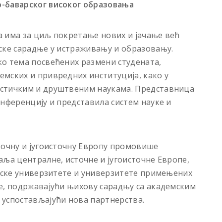
о-баварског високог образовања
а има за циљ покретање нових и јачање већ
ске сарадње у истраживању и образовању.
ко тема посвећених размени студената,
мских и привредних институција, како у
истичким и друштвеним наукама. Представница
онференцију и представила систем науке и
точну и југоисточну Европу промовише
аља централне, источне и југоисточне Европе,
арске универзитете и универзитете примењених
е, подржавајући њихову сарадњу са академским
 успостављајући нова партнерства.