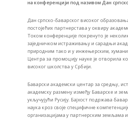
на конференцији под називом Дан српск
Дан српско-баварског високог образовањ
постојећих партнерстава у оквиру академ
Током конференције покренуто је неколи
заједничком истраживању и сарадњи акаде
природним тако и у инжењерским, хуман
Центра за промоцију науке је отворила к
високог школства у Србији.
Баварски академски центар за средњу, ис
академску размену између Баварске и зем
укључујући Русију. Бајхост подржава бав
наука кроз своје специфичне компетенциј
организацијама у партнерским земљама и