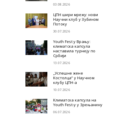
03.08.2026
ЦПН шири мрежу: нови
Научни клуб у Зубином
Потоку
30.07.2026
Youth Fest у Врању:
климатска капсула
наставила турнеју по
Србији
13.07.2026
„Успешне жене
Костолца“ у Научном
клубу ЦПН-а
10.07.2026
Климатска капсула на
Youth Fest-у у Зрењанину
06.07.2026