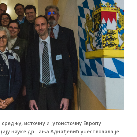
 средњу, источну и југоисточну Европу
цију науке др Тања Аднађевић учествовала је