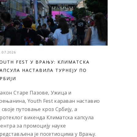
3.07.2026
OUTH FEST У ВРАЊУ: КЛИМАТСКА
АПСУЛА НАСТАВИЛА ТУРНЕЈУ ПО
РБИЈИ
акон Старе Пазове, Ужица и
рењанина, Youth Fest караван наставио
е своје путовање кроз Србију, а
ротеклог викенда Климатска капсула
ентра за промоцију науке
редстављена је посетиоцима у Врању.