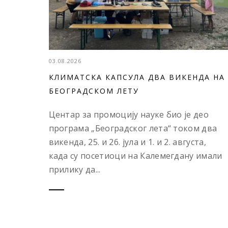
03.08.2026
КЛИМАТСКА КАПСУЛА ДВА ВИКЕНДА НА
БЕОГРАДСКОМ ЛЕТУ
Центар за промоцију науке био је део
програма „Београдског лета“ током два
викенда, 25. и 26. јула и 1. и 2. августа,
када су посетиоци на Калемегдану имали
прилику да...