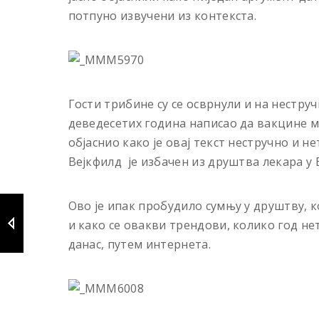
потпуно извучени из контекста.
Гости трибине су се осврнули и на неструч
деведесетих година написао да вакцине мо
објаснио како је овај текст нестручно и н
Вејкфилд је избачен из друштва лекара у 
Ово је ипак пробудило сумњу у друштву, ко
и како се овакви трендови, колико год не
данас, путем интернета.