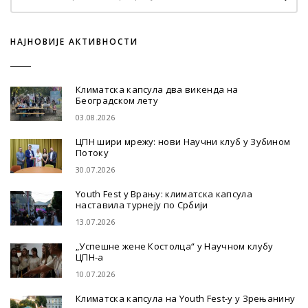
НАЈНОВИЈЕ АКТИВНОСТИ
Климатска капсула два викенда на
Београдском лету
03.08.2026
ЦПН шири мрежу: нови Научни клуб у Зубином
Потоку
30.07.2026
Youth Fest у Врању: климатска капсула
наставила турнеју по Србији
13.07.2026
„Успешне жене Костолца“ у Научном клубу
ЦПН-а
10.07.2026
Климатска капсула на Youth Fest-у у Зрењанину