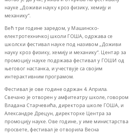
науке „Доживи науку кроз физику, хемију и
механику“.
Већ три године заредом, у Машинско-
електротехничкој школи ГОША, одржава се
школски фестивал науке под називом „Доживи
науку кроз физику, хемију и механику“. Центар за
промоцију науке подржава фестивал у ГОШИ од
његовог настанка, и учествује са својим
интерактивним програмом.
Фестивал је ове године одржан 4. Априла.
Свечано је отворен у амфитеатру школе, говором
Владана Старчевића, директора школе ГОША, и
Александре Дрецун, директорке Центра за
промоцију науке. Ове године, у име министарства
просвете, фестивал је отворила Весна