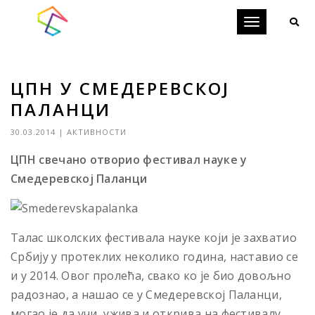
Toggle
navigation
ЦПН У СМЕДЕРЕВСКОЈ
ПАЛАНЦИ
30.03.2014
|
АКТИВНОСТИ
ЦПН свечано отворио фестивал науке у
Смедеревској Паланци
Талас школских фестивала науке који је захватио
Србију у протеклих неколико година, наставио се
и у 2014. Овог пролећа, свако ко је био довољно
радознао, а нашао се у Смедеревској Паланци,
могао је да учи, ужива и открива на фестивалу