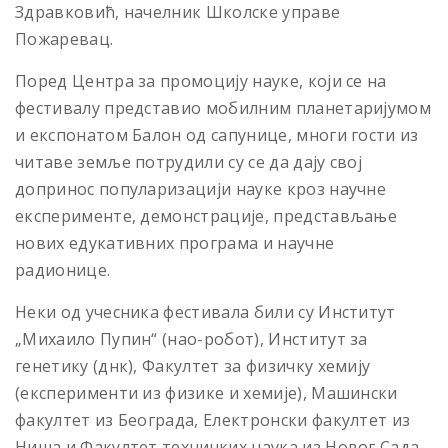
Здравковић, начелник Школске управе
Пожаревац.
Поред Центра за промоцију науке, који се на
фестивалу представио мобилним планетаријумом
и експонатом Балон од сапунице, многи гости из
читаве земље потрудили су се да дају свој
допринос популаризацији науке кроз научне
експерименте, демонстрације, представљање
нових едукативних програма и научне
радионице.
Неки од учесника фестивала били су Институт
„Михаило Пупин“ (нао-робот), Институт за
генетику (днк), Факултет за физичку хемију
(експерименти из физике и хемије), Машински
факултет из Београда, Електронски факултет из
Ниша и Факултет техничких наука из Новог Сада.