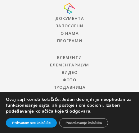
ДОКУМЕНТА
ЗАПОСЛЕНИ
О НАМА
ПРОГРАМИ
ЕЛЕМЕНТИ
ЕЛЕМЕНТАРИЈУМ
ВИДЕО
ФОТО
ПРОДАВНИЦА
Ovaj sajt koristi kolačiće. Jedan deo njih je neophodan za
funkcionisanje sajta, ali postoje i oni opcioni. Izaberi
podešavanje kolačića koje ti odgovara.
Prihvatam sve kolačiće
Podešavanje kolačića
© 2019 ЦЕНТАР ЗА ПРОМОЦИЈУ НАУКЕ