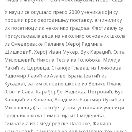
У науци се окушало преко 2000 ученика који су
прошли кроз овогодишњу поставку, а чинили су
их посетиоци из неколико градова. Фестивалу су
присуствовала деца из неколико основних школа
из Смедеревске Паланке (Херој Радмила
Шишковић, Херој Иван Мукер, Вук Караџић, Олга
Милошевић, Никола Тесла из Голобока, Милија
Ракић из Церовца, Станоје Главаш из Глибовца,
Радомир Лазић из Азање, Брана Јевтић из
Кусадка), затим основне школе из Велике Плане
(Свети Сава, Карађорђе, Надежда Петровић, Вук
Караџић из Крњева, Академик Радомир Лукић из
Милошевца), а такође су присуствовали ученици
средњих школа: Гимназија из Смедерева,
гимназија из Смедеревске Паланке, Жикица
Дамјановић, гимназија из Велике Плане, техничка