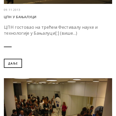
09.11.2013
ЦПН У БАЊАЛУЦИ
ЦПН гостовао на трећем Фестивалу науке и
технологије у Бањалуци[:] (више…)
ДАЉЕ