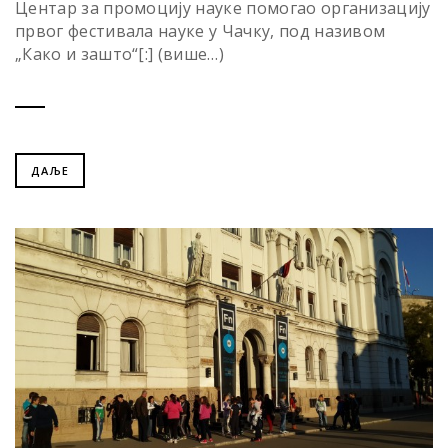
Центар за промоциjу науке помогао организацију
првог фестивала науке у Чачку, под називом
„Како и зашто“[:] (више…)
ДАЉЕ