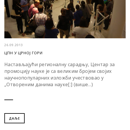
26.09.2013
ЦПН У ЦРНОЈ ГОРИ
Настављајући регионалну сарадњу, Центар за
промоцију науке је са великим бројем својих
научнопопуларних изложби учествовао у
„Отвореним данима науке[:] (више…)
ДАЉЕ