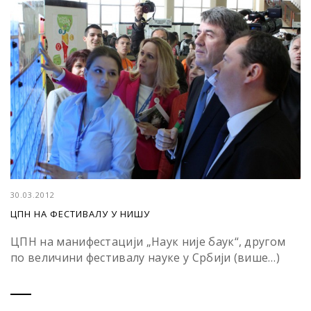
30.03.2012
ЦПН НА ФЕСТИВАЛУ У НИШУ
ЦПН на манифестацији „Наук није баук“, другом
по величини фестивалу науке у Србији (више…)