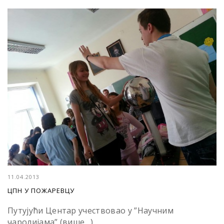
11.04.2013
ЦПН У ПОЖАРЕВЦУ
Путујући Центар учествовао у ”Научним
чаролијама” (више…)