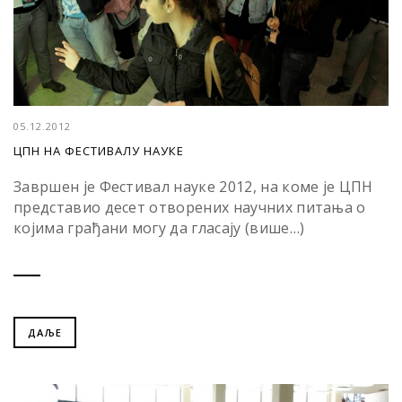
05.12.2012
ЦПН НА ФЕСТИВАЛУ НАУКЕ
Завршен је Фестивал науке 2012, на коме је ЦПН
представио десет отворених научних питања о
којима грађани могу да гласају (више…)
ДАЉЕ