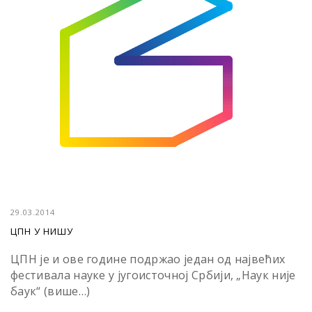
29.03.2014
ЦПН У НИШУ
ЦПН jе и ове године подржао jедан од наjвећих
фестивала науке у jугоисточноj Србиjи, „Наук ниjе
баук“ (више…)