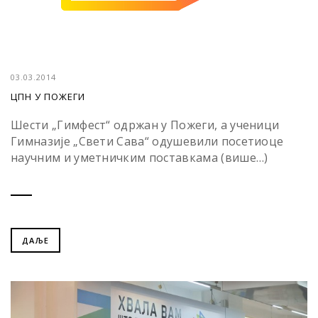
03.03.2014
ЦПН У ПОЖЕГИ
Шести „Гимфест“ одржан у Пожеги, а ученици
Гимназије „Свети Сава“ одушевили посетиоце
научним и уметничким поставкама (више…)
ДАЉЕ