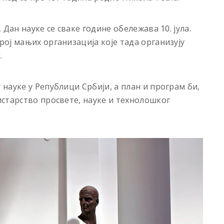
Дан науке се сваке године обележава 10. јула.
ој мањих организација које тада организују
.
науке у Републици Србији, а план и програм би,
старство просвете, науке и технолошког