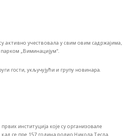
у активно учествовала у свим овим садржајима,
м парком „Виминацијум“.
уги гости, укључујући и групу новинара.
д првих институција које су организовале
, кад се пре 157 година родио Никола Тесла.