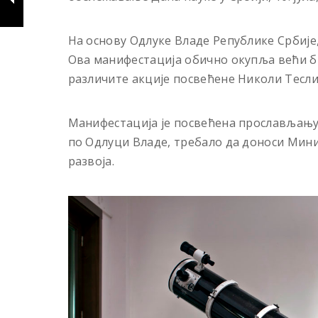
На основу Одлуке Владе Републике Србије, 
Ова манифестација обично окупља већи бр
различите акције посвећене Николи Тесли
Манифестација је посвећена прослављању 
по Одлуци Владе, требало да доноси Мини
развоја.