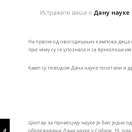
Истражите више о
Дану науке
На првом од овогодишњих кампова деца с
при чему су се упознала и са Aрхеолошки
Камп су поводом Дана науке посетили и др
Центар за промоцију науке је био једна о
обележавање Дана науке у Србији, 10. јулa