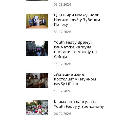
03.08.2026
ЦПН шири мрежу: нови
Научни клуб у Зубином
Потоку
30.07.2026
Youth Fest у Врању:
климатска капсула
наставила турнеју по
Србији
13.07.2026
„Успешне жене
Костолца“ у Научном
клубу ЦПН-а
10.07.2026
Климатска капсула на
Youth Fest-у у Зрењанину
06.07.2026