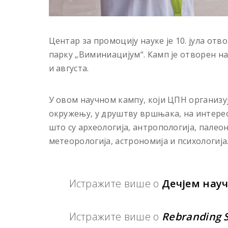
Центар за промоцију науке је 10. јула от
парку „Виминиацијум“. Камп је отворен на 
и августа.
У овом научном кампу, који ЦПН организу
окружењу, у друштву вршњака, на интерес
што су археологија, антропологија, палеон
метеорологија, астрономија и психологија
Истражите више о
Дечјем нау
Истражите више о
Rebranding 