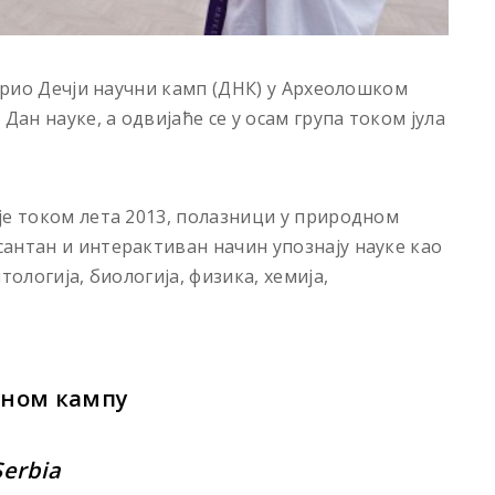
ворио Дечји научни камп (ДНК) у Aрхеолошком
Дан науке, а одвијаће се у осам група током јула
је током лета 2013, полазници у природном
антан и интерактиван начин упознају науке као
тологија, биологија, физика, хемија,
.
чном кампу
Serbia