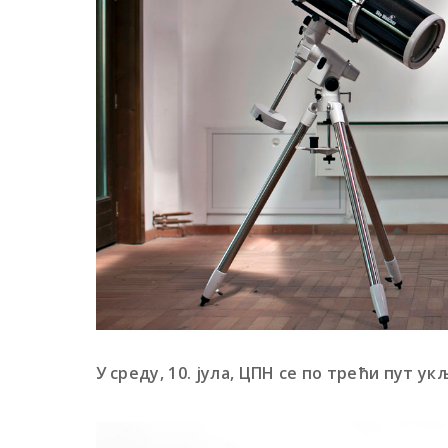
У среду, 10. јула, ЦПН се по трећи пут
укљ