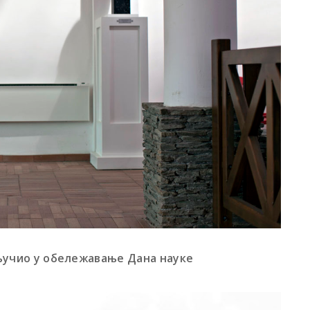
учио у обележавање
Дана науке