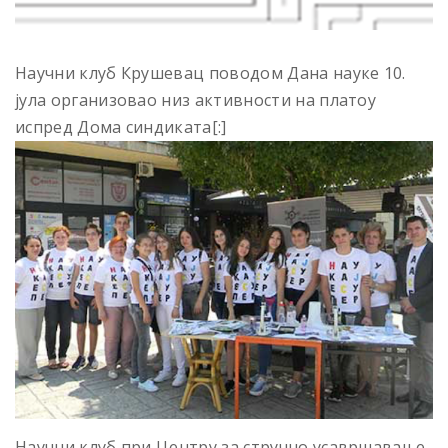
Научни клуб Крушевац поводом Дана науке 10.
јула организовао низ активности на платоу
испред Дома синдиката[:]
Научни клуб при Центру за стручно усавршавање