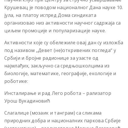
Крушевац је поводом националног Дана науке 10.
јула, на платоу испред Дома синдиката
организовао низ активности научног садржаја са
циљем промоције и популаризације науке.
Активности које су обележиле овај дан су изложба
под називом „Девет (не)откривених погледа“ у
Србији и бројне радионице за узасте од
најмлађих, закључно са средњошколцима из
биологије, математике, географије, екологије и
роботике:
Инсталирање и рад Лего робота – рализатор
Урош Вукадиновић
Слагалице (мозаик и танграм) са сликама
природних добра и националних паркова Србије