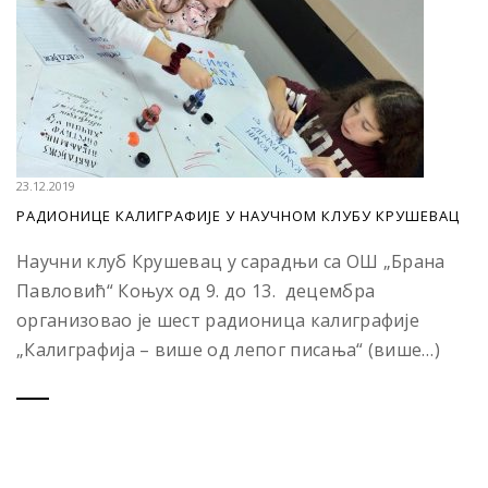
23.12.2019
РАДИОНИЦЕ КАЛИГРАФИЈЕ У НАУЧНОМ КЛУБУ КРУШЕВАЦ
Научни клуб Крушевац у сарадњи са ОШ „Брана
Павловић“ Коњух од 9. до 13. децембра
организовао је шест радионица калиграфије
„Калиграфија – више од лепог писања“ (више…)