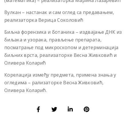
(математика) – реализаторка Марина Лазаревић
Вулкан – настанак и сам оглед са предавањем,
реализаторка Верица Соколовић
Биљна форензика и ботаника – издвајање ДНК из
биљака и узорака, прављење препарата,
посматрање под микроскопом и детерминација
биљних врста, реализаторке Весна Живковић и
Оливера Коларић
Корелација између предмета, примена знања у
огледима – рализаторке Весна Живковић,
Оливера Коларић.