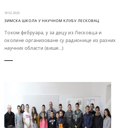
18.02.2020
ЗИМСКА ШКОЛА У НАУЧНОМ КЛУБУ ЛЕСКОВАЦ
Током фебруара, у за децу из Лесковца и
околине организоване су радионице из разних
научних области (више…)