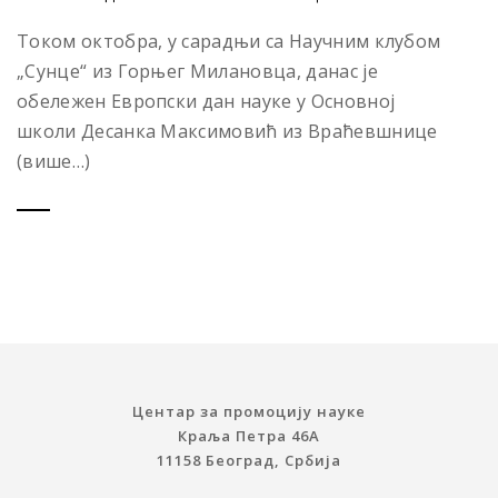
Током октобра, у сарадњи са Научним клубом
„Сунцe“ из Горњег Милановца, данас је
обележен Европски дан науке у Основној
школи Десанка Максимовић из Враћевшнице
(више…)
Центар за промоцију науке
Краља Петра 46A
11158 Београд, Србија