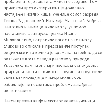
проблем, а то је заштита животне средине. Том
приликом кроз експеримент је дочарано
настајање киселих киша. Ученице осмог разреда
Тијана Радовановић, Наталија Марковић, Анђела
Павловић и Милица Жиловић су, уз помоћ
наставнице француског језика Иване
Миловановић, направиле паное на којима су
сликовито описале и представиле поступак
рециклаже и то колико је времена потребно да се
различите врсте отпада разложе у природи.
Указале су нам на значај и неопходност очувања
природе и заштите животне средине и предочиле
какве нас последице очекују уколико се
озбиљније не посветимо проблему загађења
наше планете.
Након презентације и експеримената ученици