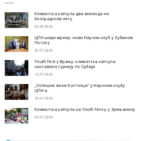
Климатска капсула два викенда на
Београдском лету
03.08.2026
ЦПН шири мрежу: нови Научни клуб у Зубином
Потоку
30.07.2026
Youth Fest у Врању: климатска капсула
наставила турнеју по Србији
13.07.2026
„Успешне жене Костолца“ у Научном клубу
ЦПН-а
10.07.2026
Климатска капсула на Youth Fest-у у Зрењанину
06.07.2026