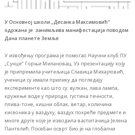
У Основној школи „Десанка Максимовић“
одржана је занимљива манифестација поводом
Дана планете Земље
У извођењу програма је помогао Научни клуб ПУ
„Сунце“ Горњи Милановац. Уз презентацију коју
је припремила учитељица Славица Михајловић,
ученици су имали прилику да погледају
експерименте као што су: вулкан, лава лампа,
кружење воде у природи, густина течности,
плива-тоне, кишни облак, ветар, количина
кисеоника у ваздуху, ваздух покреће предмете и
многе друге које је изводила васпитачица Јелена
Пантелић. Посебан осврт био је на глобални