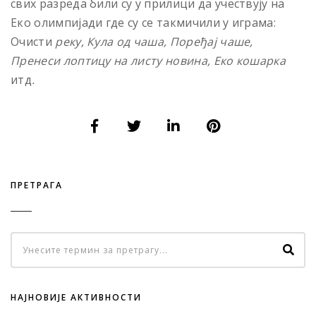
свих разреда били су у прилици да учествују на
Еко олимпијади где су се такмичили у играма:
Очисти
реку, Кула од чаша, Поређај чаше,
Пренеси лоптицу на листу новина, Еко кошарка
итд
.
ПРЕТРАГА
НАЈНОВИЈЕ АКТИВНОСТИ