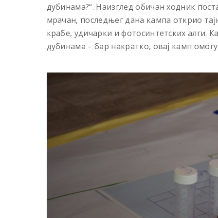
дубинама?“. Наизглед обичан ходник постао
мрачан, последњег дана кампа открио тајн
крабе, удичарки и фотосинтетских алги. К
дубинама – бар накратко, овај камп омогућ