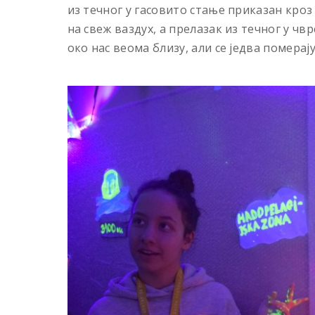
из течног у гасовито стање приказан кро
на свеж ваздух, а прелазак из течног у чв
око нас веома близу, али се једва померају