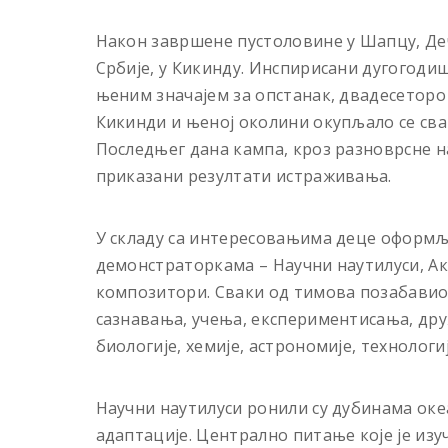
Након завршене пустоловине у Шапцу, Деч
Србије, у Кикинду. Инспирисани дугогод
њеним значајем за опстанак, двадесеторо
Кикинди и њеној околини окупљало се сва
Последњег дана кампа, кроз разноврсне на
приказани резултати истраживања.
У складу са интересовањима деце оформљ
демонстраторкама – Научни наутилуси, А
композитори. Сваки од тимова позабавио 
сазнавања, учења, експериментисања, дру
биологије, хемије, астрономије, технологиј
Научни наутилуси ронили су дубинама оке
адаптације. Централно питање које је изу