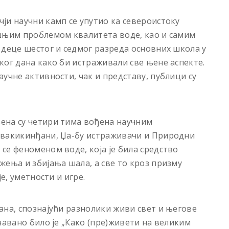
ји научни камп се упутио ка североистоку
ишњим проблемом квалитета воде, као и самим
 деце шестог и седмог разреда основних школа у
ког дана како би истраживали све њене аспекте.
учне активности, чак и представу, публици су
ена су четири тима вођена научним
квакикинђани, Џа-бу истраживачи и Природни
се феноменом воде, која је била средство
жења и збијања шала, а све то кроз призму
е, уметности и игре.
ана, спознајући разнолики живи свет и његове
чавано било је „Како (пре)живети на великим