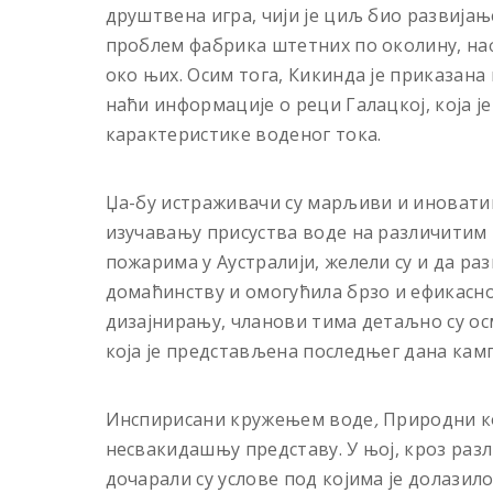
друштвена игра, чији је циљ био развијањ
проблем фабрика штетних по околину, н
око њих. Осим тога, Кикинда је приказана 
наћи информације о реци Галацкој, која ј
карактеристике воденог тока.
Џа-бу истраживачи су марљиви и иноватив
изучавању присуства воде на различитим
пожарима у Аустралији, желели су и да раз
домаћинству и омогућила брзо и ефикасн
дизајнирању, чланови тима детаљно су о
која је представљена последњег дана камп
Инспирисани кружењем воде
,
Природни к
несвакидашњу представу. У њој, кроз разл
дочарали су услове под којима је долазил