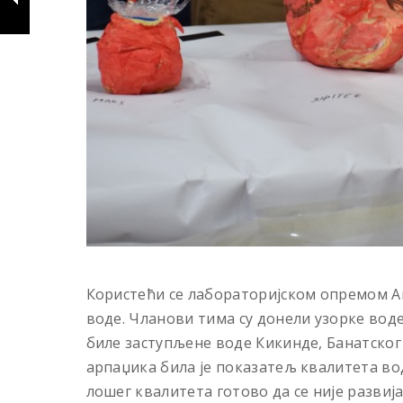
Користећи се лабораторијском опремом А
воде. Чланови тима су донели узорке воде
биле заступљене воде Кикинде, Банатског
арпаџика била је показатељ квалитета во
лошег квалитета готово да се није развиј