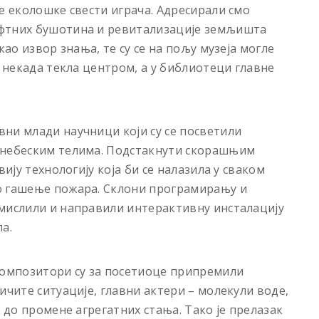
е еколошке свести играча. Адресирали смо
афтних бушотина и ревитализације земљишта
као извор знања, те су се на пољу музеја могле
е некада текла центром, а у библиотеци главне
ни млади научници који су се посветили
 небеским телима. Подстакнути скорашњим
вију технологију која би се налазила у сваком
о гашење пожара. Склони програмирању и
смислили и направили интерактивну инсталацију
а.
омпозитори су за посетиоце припремили
ичите ситуације, главни актери – молекули воде,
о до промене агрегатних стања. Тако је прелазак