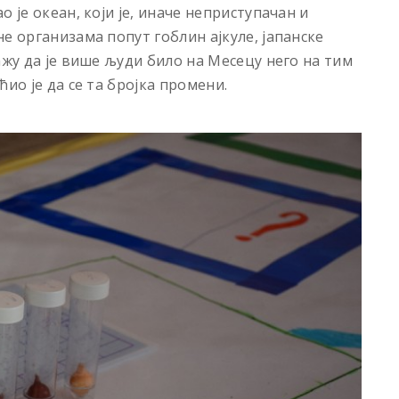
 је океан, који је, иначе неприступачан и
е организама попут гоблин ајкуле, јапанске
ажу да је више људи било на Месецу него на тим
ио је да се та бројка промени.