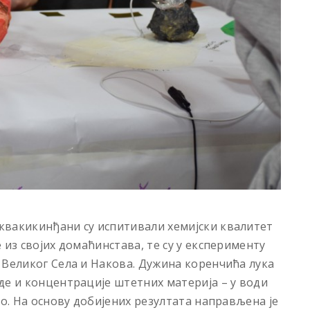
квакикинђани су испитивали хемијски квалитет
 из својих домаћинстава, те су у експерименту
 Великог Села и Накова. Дужина коренчића лука
де и концентрације штетних материја – у води
ао. На основу добијених резултата направљена је