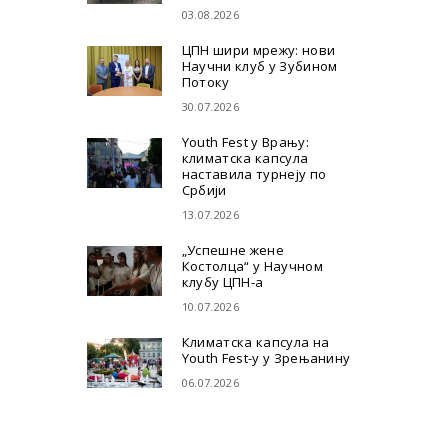
03.08.2026
ЦПН шири мрежу: нови
Научни клуб у Зубином
Потоку
30.07.2026
Youth Fest у Врању:
климатска капсула
наставила турнеју по
Србији
13.07.2026
„Успешне жене
Костолца“ у Научном
клубу ЦПН-а
10.07.2026
Климатска капсула на
Youth Fest-у у Зрењанину
06.07.2026