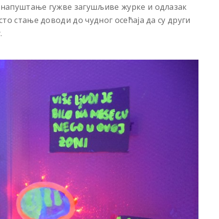
з напуштање гужве загушљиве журке и одлазак
рсто стање доводи до чудног осећаја да су други
.