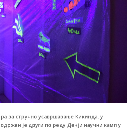
нтра за стручно усавршавање Кикинда, у
одржан је други по реду Дечји научни камп у