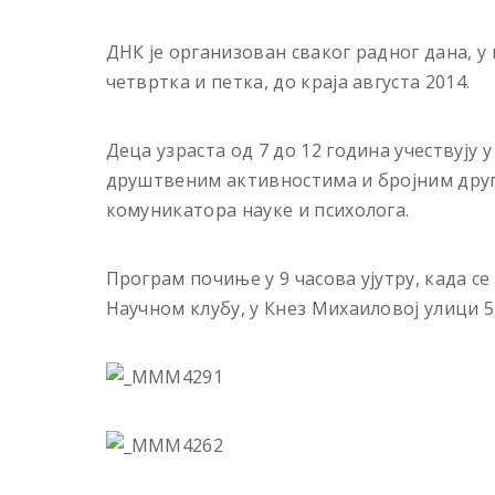
ДНК је организован сваког радног дана, у п
четвртка и петка, до краја августа 2014.
Деца узраста од 7 до 12 година учествују
друштвеним активностима и бројним други
комуникатора науке и психолога.
Програм почиње у 9 часова ујутру, када с
Научном клубу, у Кнез Михаиловој улици 5