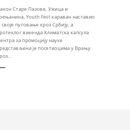
акон Старе Пазове, Ужица и
рењанина, Youth Fest караван наставио
е своје путовање кроз Србију, а
ротеклог викенда Климатска капсула
ентра за промоцију науке
редстављена је посетиоцима у Врању.
роз...