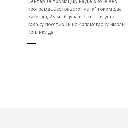
Центар за промоцију науке био је део
програма „Београдског лета“ током два
викенда, 25. и 26. јула и 1. и 2. августа,
када су посетиоци на Калемегдану имали
прилику да...