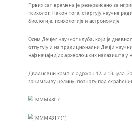
Првих сат времена је резервисано за игр
психолог. Након тога, стартују научне ра
биологије, психологије и астрономије.
Осим Дечјег научног клуба, који је дневно
отпутују и на традиционални Дечји научни
најзначајнијих археолошких налазишта у 
Дводневни камп је одржан 12. и 13. jула. 
занимљиву целину, познату под скраћениц