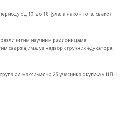
ериоду од 10. до 18. јула, а након тога, сваког
 у различитим научним радионицама,
м садржајима, уз надзор стручних едукатора,
е група од максимално 25 учесника окупља у ЦПН
.