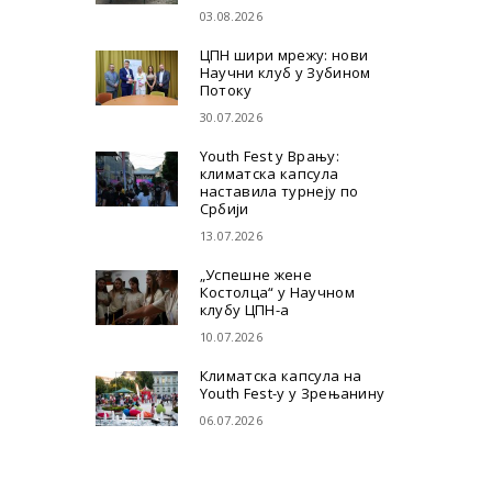
03.08.2026
ЦПН шири мрежу: нови
Научни клуб у Зубином
Потоку
30.07.2026
Youth Fest у Врању:
климатска капсула
наставила турнеју по
Србији
13.07.2026
„Успешне жене
Костолца“ у Научном
клубу ЦПН-а
10.07.2026
Климатска капсула на
Youth Fest-у у Зрењанину
06.07.2026