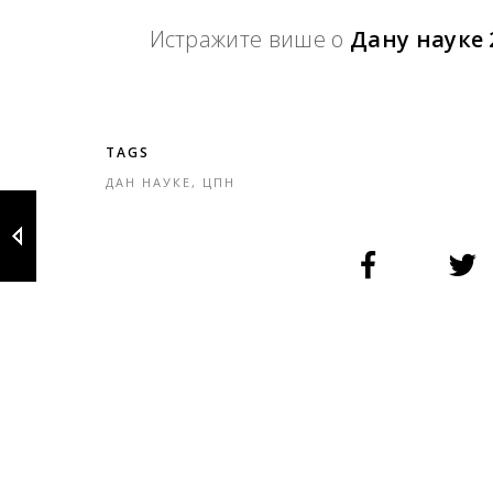
Истражите више о
Дану наукe 
TAGS
ДАН НАУКЕ
,
ЦПН