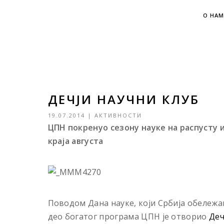
О НАМ
ДЕЧЈИ НАУЧНИ КЛУБ
19.07.2014
|
АКТИВНОСТИ
ЦПН покренуо сезону науке на распусту 
краја августа
Поводом Дана науке, који Србија обележава
део богатог програма ЦПН је отворио
Деч