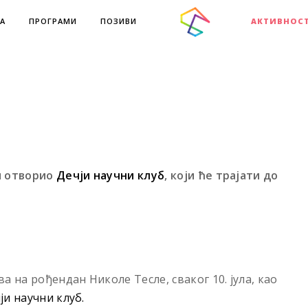
А
ПРОГРАМИ
ПОЗИВИ
АКТИВНОС
и отворио
Дечји научни клуб
, који ће трајати до
 на рођендан Николе Тесле, сваког 10. jула, као
ји научни клуб.