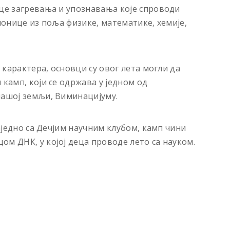
ице загревања и упознавања које спроводи
дионице из поља физике, математике, хемије,
г карактера, основци су овог лета могли да
 камп, који се одржава у једном од
нашој земљи, Виминацијуму.
Заједно са Дечјим научним клубом, камп чини
ом ДНК, у којој деца проводе лето са науком.