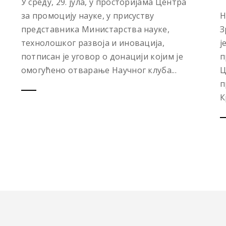
У среду, 29. јула, у просторијама Центра
за промоцију науке, у присуству
Н
представника Министарства науке,
З
технолошког развоја и иновација,
ј
потписан је уговор о донацији којим је
п
омогућено отварање Научног клуба...
Ц
п
К