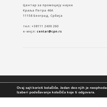
Центар за промоцију науке
Краља Петра 46A
11158 Београд, Србија
тел: +38111 2400 260
е-мејл:
centar@cpn.rs
© 2019 ЦЕНТАР ЗА ПРОМОЦИЈУ НАУКЕ
Ovaj sajt koristi kolačiće. Jedan deo njih je neophodan
Izaberi podešavanje kolačića koje ti odgovara.