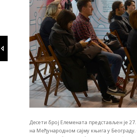
Десети број Елемената представљен је 27
на Међународном сајму књига у Београду.