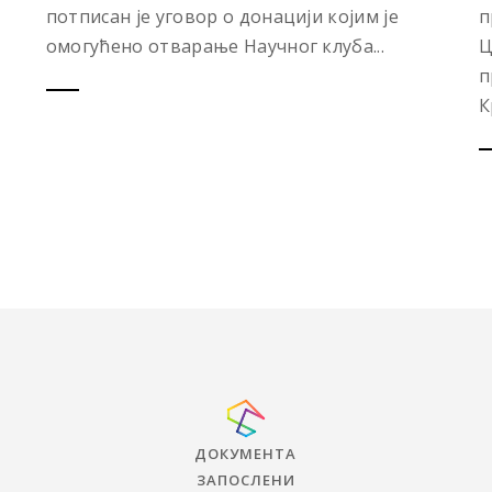
потписан је уговор о донацији којим је
п
омогућено отварање Научног клуба...
Ц
п
К
ДОКУМЕНТА
ЗАПОСЛЕНИ