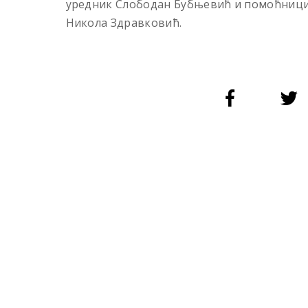
уредник Слободан Бубњевић и помоћници 
Никола Здравковић.