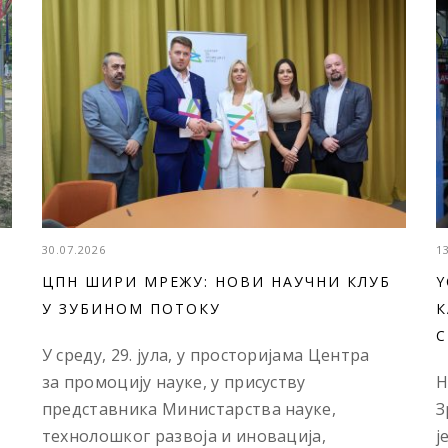
30.07.2026
1
ЦПН ШИРИ МРЕЖУ: НОВИ НАУЧНИ КЛУБ
Y
У ЗУБИНОМ ПОТОКУ
К
С
У среду, 29. јула, у просторијама Центра
за промоцију науке, у присуству
Н
представника Министарства науке,
З
технолошког развоја и иновација,
ј