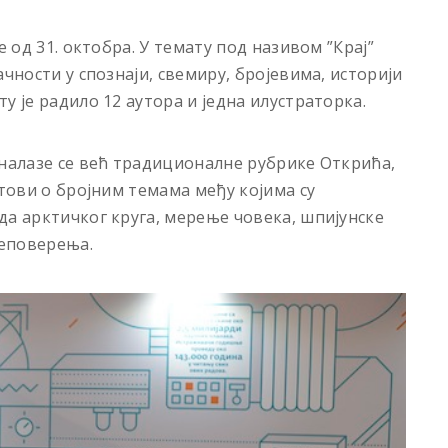
е од 31. октобра. У темату под називом ”Крај”
чности у спознаји, свемиру, бројевима, историји
у је радило 12 аутора и једна илустраторка.
 налазе се већ традиционалне рубрике Открића,
стови о бројним темама међу којима су
да арктичког круга, мерење човека, шпијунске
неповерења.