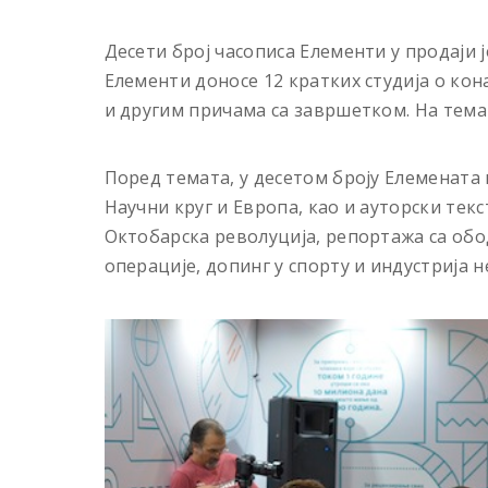
Десети број часописа Елементи у продаји ј
Елементи доносе 12 кратких студија о кона
и другим причама са завршетком. На темат
Поред темата, у десетом броју Елемената
Научни круг и Европа, као и ауторски тек
Октобарска револуција, репортажа са обо
операције, допинг у спорту и индустрија 