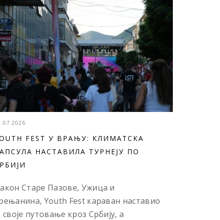
3.07.2026
OUTH FEST У ВРАЊУ: КЛИМАТСКА
АПСУЛА НАСТАВИЛА ТУРНЕЈУ ПО
РБИЈИ
акон Старе Пазове, Ужица и
рењанина, Youth Fest караван наставио
е своје путовање кроз Србију, а