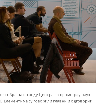
. октобра на штанду Центра за промоцију науке
 О Елементима су говорили главни и одговорни