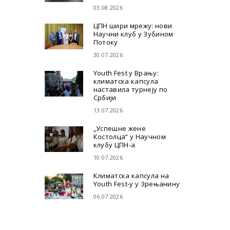
03.08.2026
ЦПН шири мрежу: нови
Научни клуб у Зубином
Потоку
30.07.2026
Youth Fest у Врању:
климатска капсула
наставила турнеју по
Србији
13.07.2026
„Успешне жене
Костолца“ у Научном
клубу ЦПН-а
10.07.2026
Климатска капсула на
Youth Fest-у у Зрењанину
06.07.2026