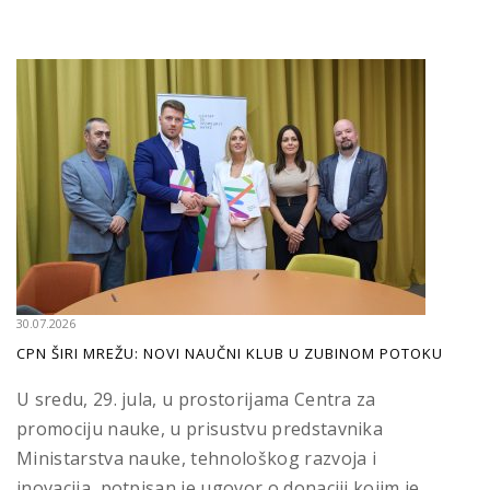
30.07.2026
CPN ŠIRI MREŽU: NOVI NAUČNI KLUB U ZUBINOM POTOKU
U sredu, 29. jula, u prostorijama Centra za
promociju nauke, u prisustvu predstavnika
Ministarstva nauke, tehnološkog razvoja i
inovacija, potpisan je ugovor o donaciji kojim je