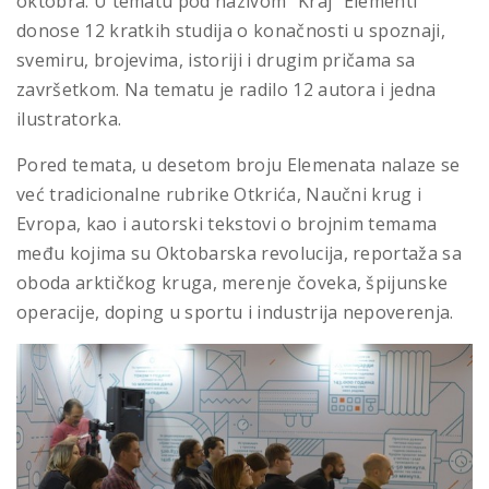
oktobra. U tematu pod nazivom ”Kraj” Elementi
donose 12 kratkih studija o konačnosti u spoznaji,
svemiru, brojevima, istoriji i drugim pričama sa
završetkom. Na tematu je radilo 12 autora i jedna
ilustratorka.
Pored temata, u desetom broju Elemenata nalaze se
već tradicionalne rubrike Otkrića, Naučni krug i
Evropa, kao i autorski tekstovi o brojnim temama
među kojima su Oktobarska revolucija, reportaža sa
oboda arktičkog kruga, merenje čoveka, špijunske
operacije, doping u sportu i industrija nepoverenja.