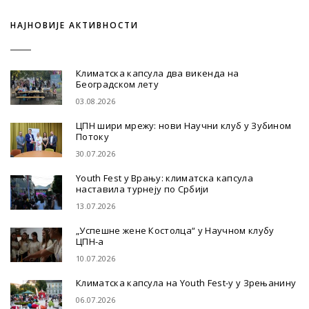
НАЈНОВИЈЕ АКТИВНОСТИ
Климатска капсула два викенда на
Београдском лету
03.08.2026
ЦПН шири мрежу: нови Научни клуб у Зубином
Потоку
30.07.2026
Youth Fest у Врању: климатска капсула
наставила турнеју по Србији
13.07.2026
„Успешне жене Костолца“ у Научном клубу
ЦПН-а
10.07.2026
Климатска капсула на Youth Fest-у у Зрењанину
06.07.2026