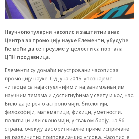
Научнопопуларни часопис и заштитни знак
Центра за промоцију науке Елементи, убудуће
ће моћи да се преузме у целости са портала
ЦПН продавница.
Елементи су домаћи илустровани часопис за
промоцију науке. Од јуна 2015. упознајемо
читаоце са најактуелнијим и најзанимљивијим
научним темама и достигнућима у свету и код нас.
Било да је реч о астрономији, биологији,
филозофији, математици, физици, уметности,
политици или економији, у сваком броју, на 96
страна, очекују вас оригиналне приче испричане
из различитих приповедачких углова. Часопис је