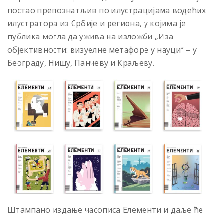
постао препознатљив по илустрацијама водећих
илустратора из Србије и региона, у којима је
публика могла да ужива на изложби „Иза
објективности: визуелне метафоре у науци“ – у
Београду, Нишу, Панчеву и Краљеву.
Штампано издање часописа Елементи и даље ће