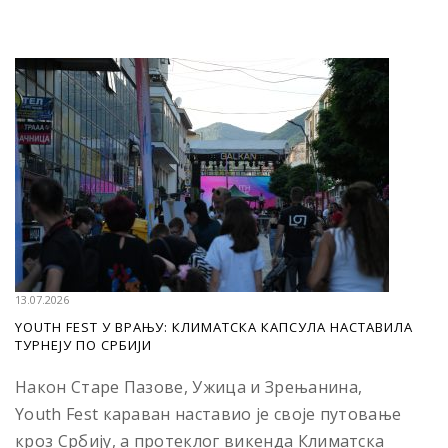
13.07.2026
YOUTH FEST У ВРАЊУ: КЛИМАТСКА КАПСУЛА НАСТАВИЛА
ТУРНЕЈУ ПО СРБИЈИ
Након Старе Пазове, Ужица и Зрењанина,
Youth Fest караван наставио је своје путовање
кроз Србију, а протеклог викенда Климатска