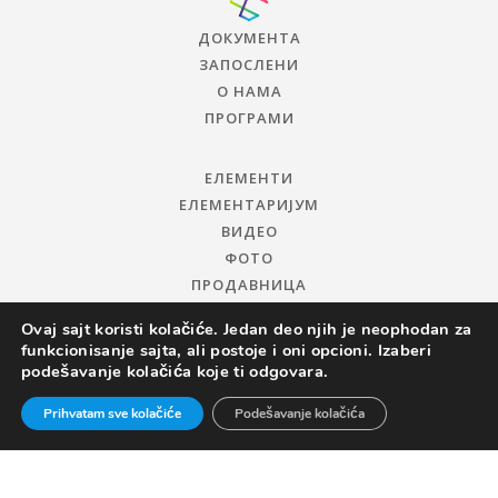
ДОКУМЕНТА
ЗАПОСЛЕНИ
О НАМА
ПРОГРАМИ
ЕЛЕМЕНТИ
ЕЛЕМЕНТАРИЈУМ
ВИДЕО
ФОТО
ПРОДАВНИЦА
Ovaj sajt koristi kolačiće. Jedan deo njih je neophodan za
funkcionisanje sajta, ali postoje i oni opcioni. Izaberi
podešavanje kolačića koje ti odgovara.
Prihvatam sve kolačiće
Podešavanje kolačića
© 2019 ЦЕНТАР ЗА ПРОМОЦИЈУ НАУКЕ