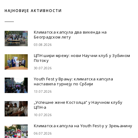
НАЈНОВИЈЕ АКТИВНОСТИ
Климатска капсула два викенда на
Београдском лету
03.08.2026
ЦПН шири мрежу: нови Научни клуб у Зубином
Потоку
30.07.2026
Youth Fest у Врању: климатска капсула
наставила турнеју по Србији
13.07.2026
„Успешне жене Костолца“ у Научном клубу
ЦПН-а
10.07.2026
Климатска капсула на Youth Fest-у у Зрењанину
06.07.2026