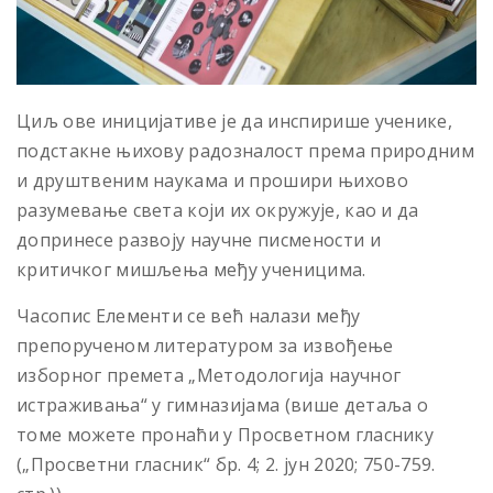
Циљ ове иницијативе је да инспирише ученике,
подстакне њихову радозналост према природним
и друштвеним наукама и прошири њихово
разумевање света који их окружује, као и да
допринесе развоју научне писмености и
критичког мишљења међу ученицима.
Часопис Елементи се већ налази међу
препорученом литературом за извођење
изборног премета „Методологија научног
истраживања“ у гимназијама (више детаља о
томе можете пронаћи у Просветном гласнику
(„Просветни гласник“ бр. 4; 2. јун 2020; 750-759.