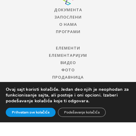
ДОКУМЕНТА
ЗАПОСЛЕНИ
О НАМА
ПРОГРАМИ
ЕЛЕМЕНТИ
ЕЛЕМЕНТАРИЈУМ
ВИДЕО
ФОТО
ПРОДАВНИЦА
Ovaj sajt koristi kolačiće. Jedan deo njih je neophodan za
funkcionisanje sajta, ali postoje i oni opcioni. Izaberi
podešavanje kolačića koje ti odgovara.
Prihvatam sve kolačiće
Podešavanje kolačića
© 2019 ЦЕНТАР ЗА ПРОМОЦИЈУ НАУКЕ