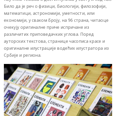
Било да је реч о физици, биологији, филозофији,
математици, астрономији, уметности, или
економији, у сваком броју, на 96 страна, читаоце
очекују оригиналне приче испричане из
различитих приповедачких углова. Поред
ауторских текстова, странице часописа красе и
оригиналне илустрације водећих илустратора из
Србије и региона.