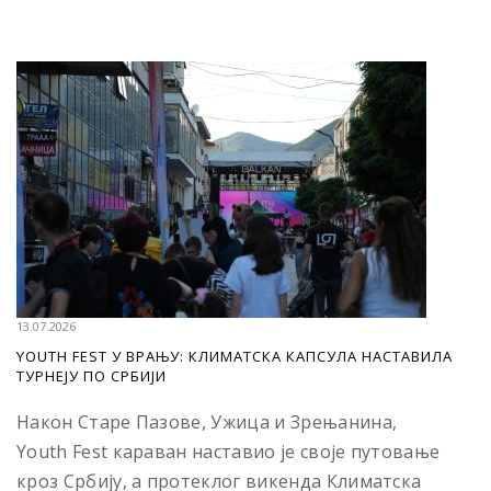
13.07.2026
YOUTH FEST У ВРАЊУ: КЛИМАТСКА КАПСУЛА НАСТАВИЛА
ТУРНЕЈУ ПО СРБИЈИ
Након Старе Пазове, Ужица и Зрењанина,
Youth Fest караван наставио је своје путовање
кроз Србију, а протеклог викенда Климатска