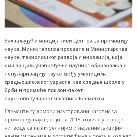
Захваљујући иницијативи Центра за промоцију
науке, Министарства просвете и Министарства
науке, технолошког развоја и иновација, која
има за циљ унапређење научног образовања и
популаризацију науке међу ученицима
средњошколског узраста, све средње школе у
Србији примиће поклон-пакет
научнопопуларног часописа Елементи.
Елементи су домаћи илустровани часопис за
промоцију науке, који од 2015. године упознаје
читаоце са најактуелнијим и најзанимљивијим
научним темама и достигнућима у свету и код нас.