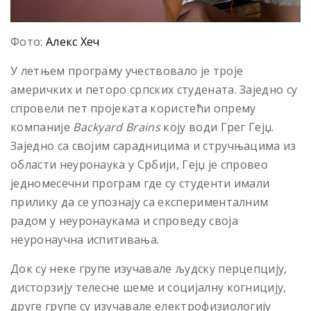
Фото:
Алекс Хеч
У летњем програму учествовало је троје
америчких и петоро српских студената. Заједно су
спровели пет пројеката користећи опрему
компаније
Backyard
Brains
коју води Грег Гејџ.
Заједно са својим сарадницима и стручњацима из
области неуронаука у Србији, Гејџ је спровео
једномесечни програм где су студенти имали
прилику да се упознају са експерименталним
радом у неуронаукама и спроведу своја
неуронаучна испитивања.
Док су неке групе изучавале људску перцепцију,
дисторзију телесне шеме и социјалну когницију,
друге групе су изучавале електрофизиологију