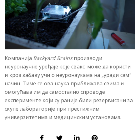
Компанија
Backyard
Brains
производи
неуронаучне уређаје које свако може да користи
и кроз забаву учи о неуронаукама на „уради сам“
начин. Тиме се ова наука приближава свима и
омогућава им да самостално спроводе
експерименте који су раније били резервисани за
скупе лабораторије при престижним
универзитетима и медицинским установама.