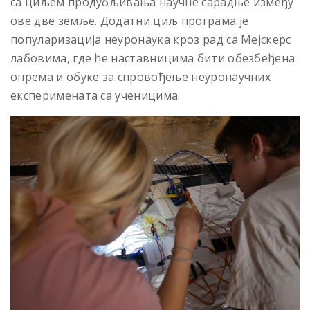
са циљем продубљивања научне сарадње између
ове две земље. Додатни циљ програма је
популаризација неуронаука кроз рад са Мејскерс
лабовима, где ће наставницима бити обезбеђена
опрема и обуке за спровођење неуронаучних
експеримената са ученицима.