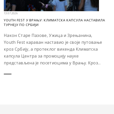
13.07.2026
YOUTH FEST У ВРАЊУ: КЛИМАТСКА КАПСУЛА НАСТАВИЛА
ТУРНЕЈУ ПО СРБИЈИ
Након Старе Пазове, Ужица и Зрењанина,
Youth Fest караван наставио је своје путовање
кроз Србију, а протеклог викенда Климатска
капсула Центра за промоцију науке
представљена је посетиоцима у Врању. Кроз...