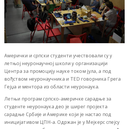
Амерички и српски студенти учествовали су у
летњој неуронаучној школи у организацији
Центра за промоцију науке током јула, а под
вођством неуронаучника и TED говорника Грега
Гејџа и ментора из области неуронаука.
Летњи програм српско-америчке сарадње за
студенте неуронаука део је ширег пројекта
сарадње Србије и Америке који је настао под
иницијативом ЦПН-а. Одржан је у Мејкерс спејсу