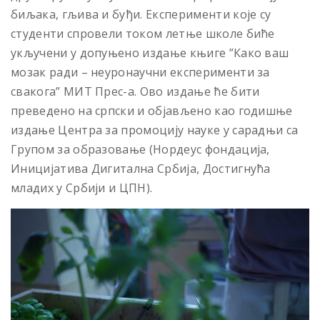
биљака, гљива и буђи. Експерименти које су
студенти спровели током летње школе биће
укључени у допуњено издање књиге ”Како ваш
мозак ради – неуронаучни експерименти за
свакога” МИТ Прес-а. Ово издање ће бити
преведено на српски и објављено као годишње
издање Центра за промоцију науке у сарадњи са
Групом за образовање (Нордеус фондација,
Иницијатива Дигитална Србија, Достигнућа
младих у Србији и ЦПН).