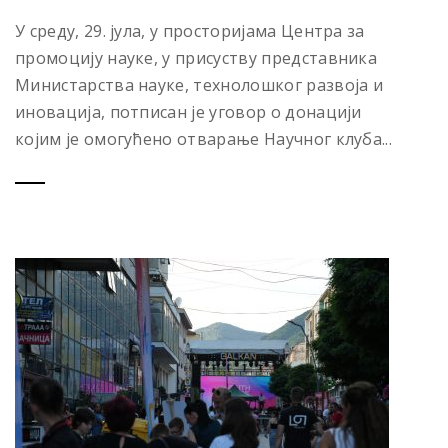
У среду, 29. јула, у просторијама Центра за
промоцију науке, у присуству представника
Министарства науке, технолошког развоја и
иновација, потписан је уговор о донацији
којим је омогућено отварање Научног клуба...