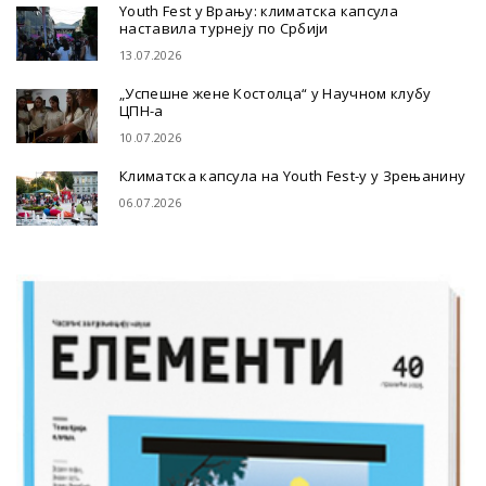
Youth Fest у Врању: климатска капсула
наставила турнеју по Србији
13.07.2026
„Успешне жене Костолца“ у Научном клубу
ЦПН-а
10.07.2026
Климатска капсула на Youth Fest-у у Зрењанину
06.07.2026