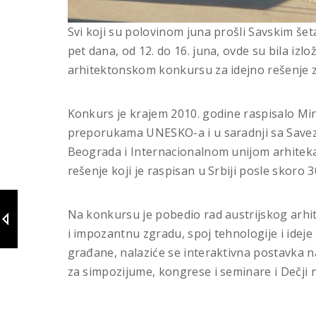
Svi koji su polovinom juna prošli Savskim šet
pet dana, od 12. do 16. juna
,
ovde su bila izlo
arhitektonskom konkursu za idejno rešenje 
Konkurs je krajem 2010. godine raspisalo Min
preporukama UNESKO-a i u saradnji sa Savez
Beograda i Internacionalnom unijom arhiteka
rešenje koji je raspisan u Srbiji posle skoro 
Na konkursu je pobedio rad austrijskog arhi
i impozantnu zgradu, spoj tehnologije i ideje
građane, nalaziće se interaktivna postavka 
za simpozijume, kongrese i seminare i Dečji 