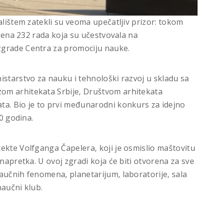
alištem zatekli su veoma upečatljiv prizor: tokom
žena 232 rada koja su učestvovala na
zgrade Centra za promociju nauke.
istarstvo za nauku i tehnološki razvoj u skladu sa
om arhitekata Srbije, Društvom arhitekata
ta. Bio je to prvi međunarodni konkurs za idejno
30 godina.
tekte Volfganga Č
a
p
e
lera
,
koji je osmislio
maštovitu
 napretka. U ovoj zgradi koja će biti otvorena za sve
naučnih fenomena, planetarijum
, laboratorije, sala
naučni klub.