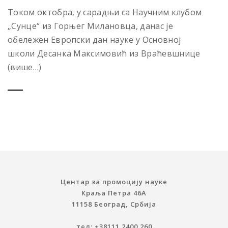
Током октобра, у сарадњи са Научним клубом
„Сунцe“ из Горњег Милановца, данас је
обележен Европски дан науке у Основној
школи Десанка Максимовић из Враћевшнице
(више…)
Центар за промоцију науке
Краља Петра 46A
11158 Београд, Србија
тел: +38111 2400 260