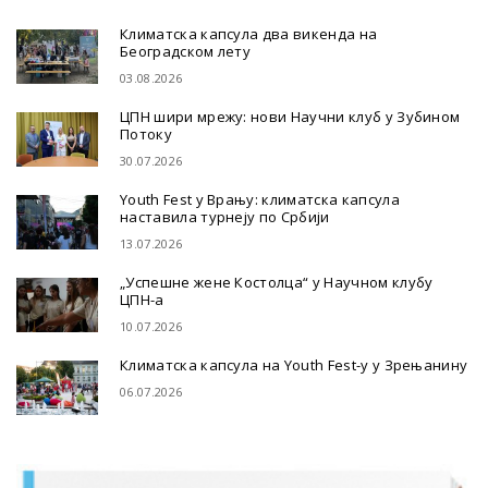
Климатска капсула два викенда на
Београдском лету
03.08.2026
ЦПН шири мрежу: нови Научни клуб у Зубином
Потоку
30.07.2026
Youth Fest у Врању: климатска капсула
наставила турнеју по Србији
13.07.2026
„Успешне жене Костолца“ у Научном клубу
ЦПН-а
10.07.2026
Климатска капсула на Youth Fest-у у Зрењанину
06.07.2026