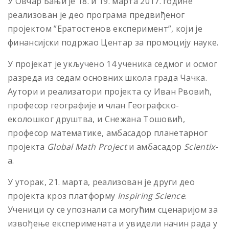
У Овчар Бањи је 18. и 19. марта 2017. године
реализован је део програма предвиђеног
пројектом ”Ератостенов експеримент”, који је
финансијски подржао Центар за промоцију науке.
У пројекат је укључено 14 ученика седмог и осмог
разреда из седам основних школа града Чачка.
Аутори и реализатори пројекта су Иван Рвовић,
професор географије и члан Географско-
еколошког друштва, и Снежана Тошовић,
професор математике, амбасадор планетарног
пројекта
Global Math Project
и амбасадор
Scientix
-
а.
У уторак, 21. марта, реализован је други део
пројекта кроз платформу
Inspiring Science
.
Ученици су се упознали са могућим сценаријом за
извођење експеримената и увидели начин рада у