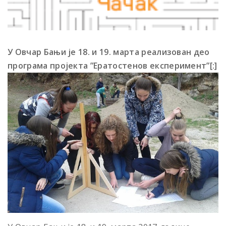
У Овчар Бањи је 18. и 19. марта реализован део
програма пројекта ”Ератостенов експеримент”[:]