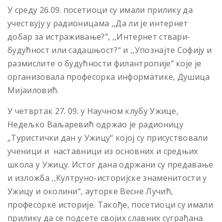
У среду 26.09. посетиоци су имали прилику да
учествују у радионицама ,,Да ли је интернет
добар за истраживање?”, ,,Интернет ствари-
будућност или садашњост?“ и ,,Упознајте Софију и
размислите о будућности филантропије“ које је
организовала професорка информатике, Душица
Мијаиловић.
У четвртак 27. 09. у Научном клубу Ужице,
Недељко Ваљаревић одржао је радионицу
„Туристички дан у Ужицу“ којој су присуствовали
ученици и наставници из основних и средњих
школа у Ужицу. Истог дана одржани су предавање
и изложба ,,Култруно-историјске знаменитости у
Ужицу и околини“, ауторке Весне Лучић,
професорке историје. Такође, посетиоци су имали
прилику да се подсете својих славних суграђана