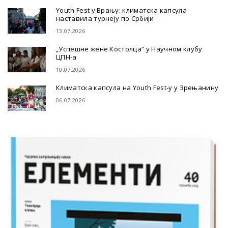
Youth Fest у Врању: климатска капсула
наставила турнеју по Србији
13.07.2026
„Успешне жене Костолца“ у Научном клубу
ЦПН-а
10.07.2026
Климатска капсула на Youth Fest-у у Зрењанину
06.07.2026