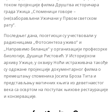
током пројекције филма Друштва историчара
града Ужица ,,Споменици говоре –
(не)заборављени Ужичани у Првом светском
рату“.
Последњег дана, посетиоци су учествовали у
радионицама ,,Фотосинтеза уживо“ и
,,Направимо беланце“ у организацији професорке
биологије, Душице Ристовић. У Историјском
архиву Ужице, у оквиру Ноћи истраживача такође
су одржане пројекције документарног филма о
премештању споменика Јосипа Броза Тита и
представљању матичних књига из деветнаестог
века са освртом на поступак њихове рестаурације
и конзервације.