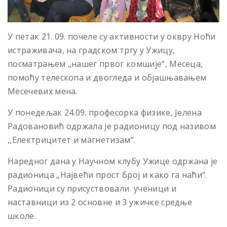
У петак 21. 09. почеле су активности у оквру Ноћи
истраживача, на градском тргу у Ужицу,
посматрањем „нашег првог комшије“, Месеца,
помоћу телескопа и двогледа и објашњавањем
Месечевих мена.
У понедељак 24.09. професорка физике, Јелена
Радовановић одржала је радионицу под називом
,,Електрицитет и магнетизам“.
Наредног дана у Научном клубу Ужице одржана је
радионица „Највећи прост број и како га наћи“.
Радионици су присуствовали ученици и
наставници из 2 основне и 3 ужичке средње
школе.