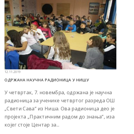
12.11.2019
OДРЖАНА НАУЧНА РАДИОНИЦА У НИШУ
У четвртак, 7. новембра, одржана је научна
радионица за ученике четвртог разреда ОШ
„Свети Сава“ из Ниша. Ова радионица део је
пројекта „Практичним радом до знања“, иза
којег стоје Центар за...