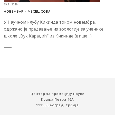
29.11.2019
НОВЕМБАР – МЕСЕЦ СОВА
У Научном клубу Кикинда током новембра,
одржано је предавање из зоологије за ученике
школе „Вук Караџић“ из Кикинде (више…)
Центар за промоцију науке
Краља Петра 46A
11158 Београд, Србија