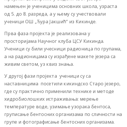
намењен је ученицима основних школа, узраста
од 5. до 8. разреда, a у њему су учествовали
ученици ОШ „Ђура Јакшић“ из Кикинде.
Прва фаза пројекта je реализована у
просторијама Научног клуба ЦСУ Кикинда.
Ученици су били учесници радионица по групама,
а на радионицама су израђене макете језера са
живим светом, уз квиз знања.
У другој фази пројекта ученици су са
наставницима посетили кикиндско Старо језеро,
где су практично применили технике и методе
хидробиолошких истраживања: мерење
температуре воде, узимање узорака бентоса,
груписање бентосних организама по сличности на
групе и фотографисање бентосних организама.