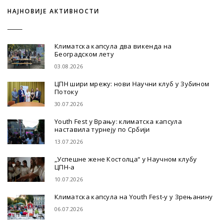
НАЈНОВИЈЕ АКТИВНОСТИ
Климатска капсула два викенда на
Београдском лету
03.08.2026
ЦПН шири мрежу: нови Научни клуб у Зубином
Потоку
30.07.2026
Youth Fest у Врању: климатска капсула
наставила турнеју по Србији
13.07.2026
„Успешне жене Костолца“ у Научном клубу
ЦПН-а
10.07.2026
Климатска капсула на Youth Fest-у у Зрењанину
06.07.2026