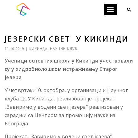
Toggle
navigation
ЈЕЗЕРСКИ СВЕТ У КИКИНДИ
11.10.2019
|
КИКИНДА
,
НАУЧНИ КЛУБ
Ученици основних школа у Кикинди учествовали
су у хидробиолошком истраживању Старог
језера
У четвртак, 10. октобра, у организацији Научног
клуба ЦСУ Кикинда, реализован je пројекат
„Завиримо у водени свет језера“ реализован у
сарадњи са Центром за промоцију науке из
Београда.
Пројекат „Завиримо у водени свет језера“