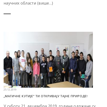
научних области (више…)
25.12.2019
„МАГИЧНЕ КУТИЈЕ“ ТИ ОТКРИВАЈУ ТАЈНЕ ПРИРОДЕ!
У суботу 21. децембра 2019. године одржане су