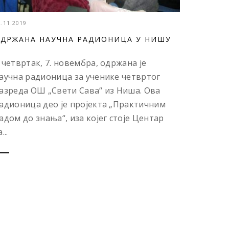
2.11.2019
ДРЖАНА НАУЧНА РАДИОНИЦА У НИШУ
 четвртак, 7. новембра, одржана је
аучна радионица за ученике четвртог
азреда ОШ „Свети Сава“ из Ниша. Ова
адионица део је пројекта „Практичним
адом до знања“, иза којег стоје Центар
...