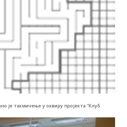
но је такмичење у оквиру пројекта ”Клуб