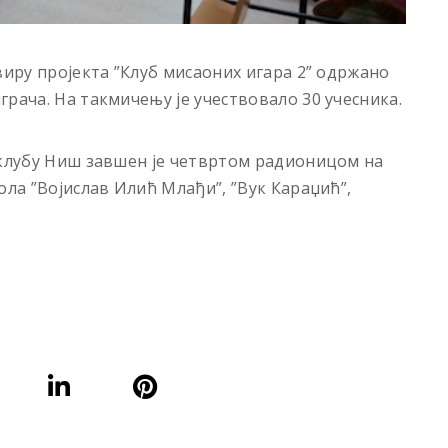
виру пројекта ”Клуб мисаоних игара 2” одржано
рача. На такмичењу је учествовало 30 учесника.
 клубу Ниш завшен је четвртом радионицом на
ола ”Војислав Илић Млађи”, ”Вук Караџић”,