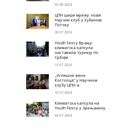
03.08.2026
ЦПН шири мрежу: нови
Научни клуб у Зубином
Потоку
30.07.2026
Youth Fest у Врању:
климатска капсула
наставила турнеју по
Србији
13.07.2026
„Успешне жене
Костолца“ у Научном
клубу ЦПН-а
10.07.2026
Климатска капсула на
Youth Fest-у у Зрењанину
06.07.2026