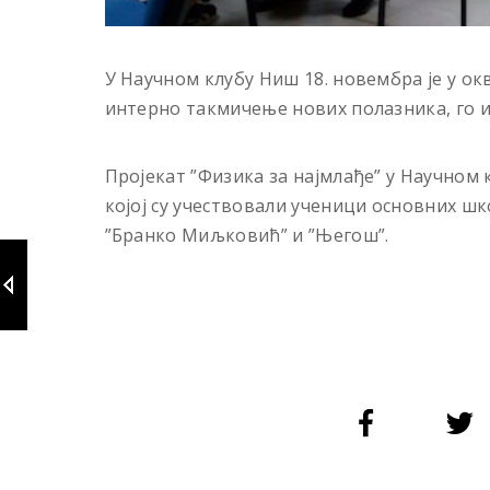
У Научном клубу Ниш 18. новембра је у ок
интерно такмичење нових полазника, го иг
Пројекат ”Физика за најмлађе” у Научном
којој су учествовали ученици основних шк
”Бранко Миљковић” и ”Његош”.