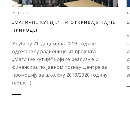
25.12.2019
1
„МАГИЧНЕ КУТИЈЕ“ ТИ ОТКРИВАЈУ ТАЈНЕ
O
ПРИРОДЕ!
У
У суботу 21. децембра 2019. године
н
одржане су радионице из пројекта
р
„Магичне кутије“ који се реализује и
р
финансира по Јавном позиву Центра за
р
промоцију за школску 2019/2020 годину.
за
(више…)