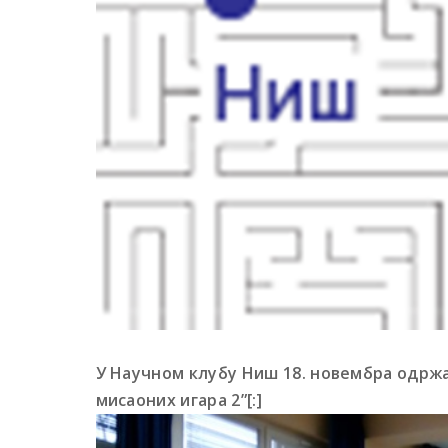
У Научном клубу Ниш 18. новембра одржа
мисаоних игара 2”[:]