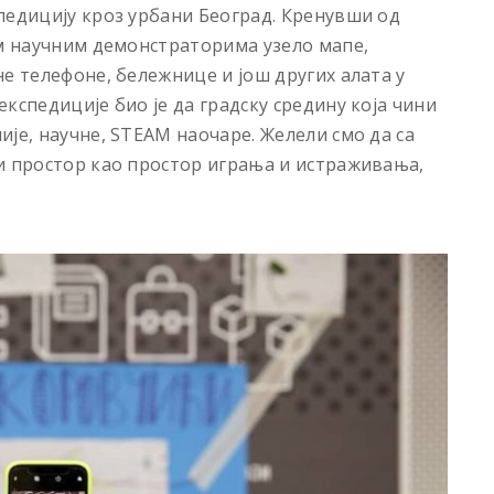
педицију кроз урбани Београд. Кренувши од
им научним демонстраторима узело мапе,
е телефоне, бележнице и још других алата у
кспедиције био је да градску средину која чини
је, научне, STEAM наочаре. Желели смо да са
и простор као простор играња и истраживања,