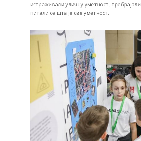
истраживали уличну уметност, пребрајали
питали се шта је све уметност.