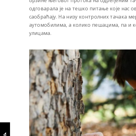
брзине његовог протока на одређеним тач
одговарала је на тешко питање које нас ови
саобраћају. На низу контролних тачака м
аутомобилима, а колико пешацима, па и к
улицама.