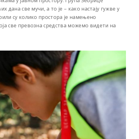
кама у јавном простору. Група Зебрице
х дана све мучи, а то је – како настају гужве у
ерили су колико простора је намењено
оја све превозна средства можемо видети на