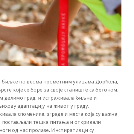
е биљке по веома прометним улицама Дорћола,
сте које се боре за своје станиште са бетоном.
им делимо град, и истраживала биљне и
ихову адаптацију на живот у граду.
живала споменике, зграде и места која су важна
је, постављали тешка питања и откривали
многи од нас пролазе. Инспиративци су