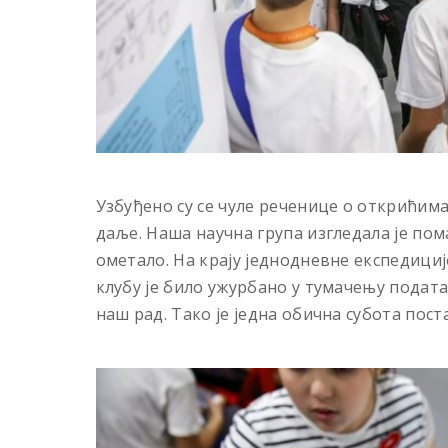
Узбуђено су се чуле реченице о открићима,
даље. Наша научна група изгледала је пом
ометало. На крају једнодневне експедици
клубу је било ужурбано у тумачењу подата
наш рад. Тако је једна обична субота пост