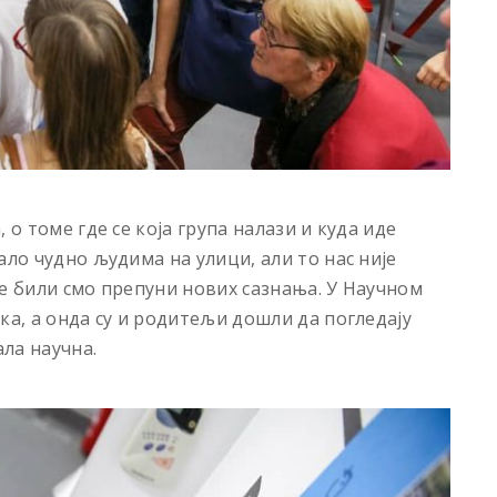
 о томе где се која група налази и куда иде
ало чудно људима на улици, али то нас није
је били смо препуни нових сазнања. У Научном
ка, а онда су и родитељи дошли да погледају
ала научна.