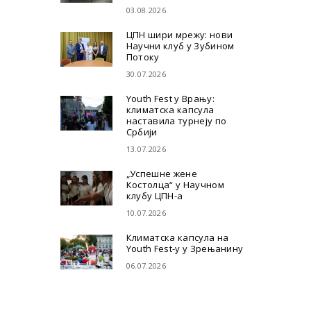
03.08.2026
ЦПН шири мрежу: нови
Научни клуб у Зубином
Потоку
30.07.2026
Youth Fest у Врању:
климатска капсула
наставила турнеју по
Србији
13.07.2026
„Успешне жене
Костолца“ у Научном
клубу ЦПН-а
10.07.2026
Климатска капсула на
Youth Fest-у у Зрењанину
06.07.2026