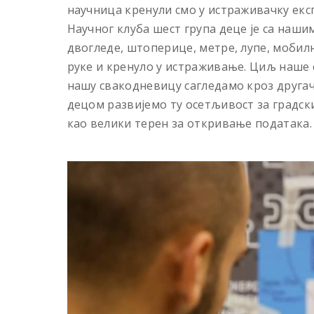
научница кренули смо у истраживачку екс
Научног клуба шест група деце је са наш
двогледе, штоперице, метре, лупе, мобилн
руке и кренуло у истраживање. Циљ наше е
нашу свакодневицу сагледамо кроз другачи
децом развијемо ту осетљивост за градск
као велики терен за откривање података.