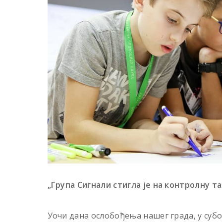
„Група Сигнали стигла је на контролну т
Уочи дана ослобођења нашег града, у субот