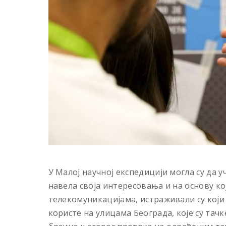
У Малој научној експедицији могла су да уч
навела своја интересовања и на основу ко
телекомуникацијама, истраживали су који
користе на улицама Београда, које су тачк