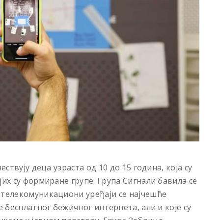
ествују деца узраста од 10 до 15 година, која су
јих су формиране групе. Група Сигнали бавила се
 телекомуникациони уређаји се најчешће
е бесплатног бежичног интернета, али и које су