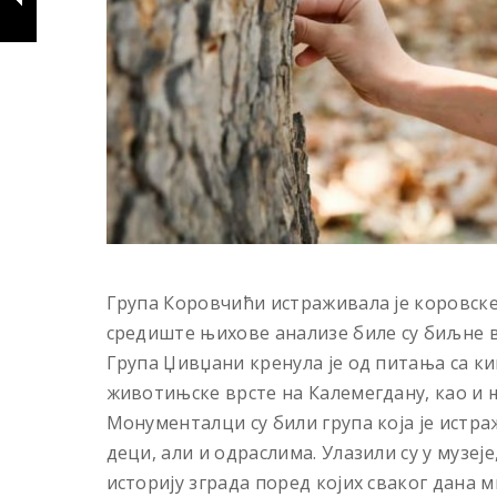
Група Коровчићи истраживала је коровск
средиште њихове анализе биле су биљне вр
Група Џивџани кренула је од питања са к
животињске врсте на Калемегдану, као и њ
Монументалци су били група која је истра
деци, али и одраслима. Улазили су у музе
историју зграда поред којих сваког дана 