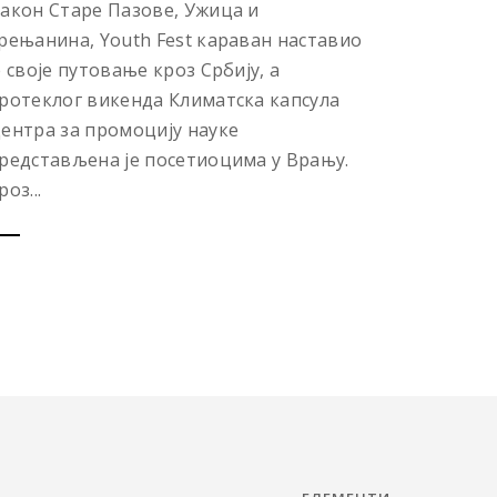
акон Старе Пазове, Ужица и
рењанина, Youth Fest караван наставио
е своје путовање кроз Србију, а
ротеклог викенда Климатска капсула
ентра за промоцију науке
редстављена је посетиоцима у Врању.
роз...