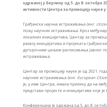
одржаној у Берлину од 5. до 8. октобра 2
активности Центра за промоцију науке у
Грађанска научна истраживања (енг.
c
itiz
пољу научних истраживања. Кроз међунар
локалних иницијатива, Центар за промоц
развој иницијатива и пројеката грађански
дугорочним циљем расписивања Јавног по
истраживања.
Центар за промоцију науке је од 2021. го
научних истраживања (енг.
European Citize
је, у име Центра, имала прилику да на ме
представи пројекте и иницијативе које ј
Конференција је одржана од 5. до 8. октоб