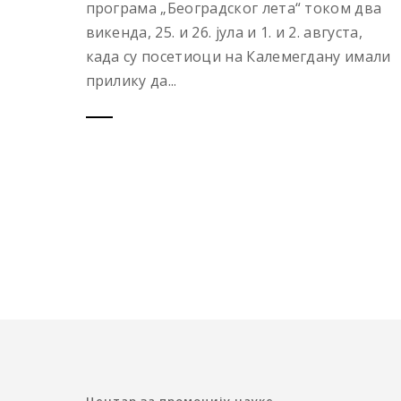
програма „Београдског лета“ током два
викенда, 25. и 26. јула и 1. и 2. августа,
када су посетиоци на Калемегдану имали
прилику да...
Центар за промоцију науке