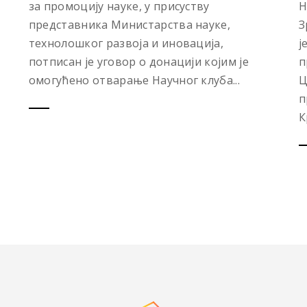
за промоцију науке, у присуству
Н
представника Министарства науке,
З
технолошког развоја и иновација,
ј
потписан је уговор о донацији којим је
п
омогућено отварање Научног клуба...
Ц
п
К