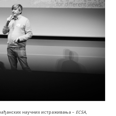
грађанских научних истраживања –
ECSA
,