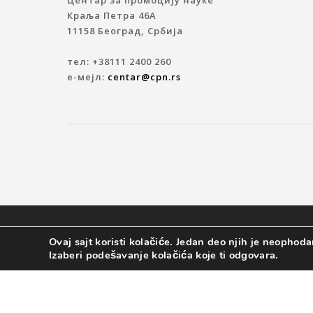
Краља Петра 46A
11158 Београд, Србија
тел: +38111 2400 260
е-мејл:
centar@cpn.rs
© 2019 ЦЕНТАР ЗА ПРОМОЦИЈУ НАУКЕ
Ovaj sajt koristi kolačiće. Jedan deo njih je neophodan
Izaberi podešavanje kolačića koje ti odgovara.