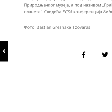
Природњачког музеја, a под називом „Гр
планете“. Следећа
ECSA
конференција биће
Фото: Bastian Greshake Tzovaras