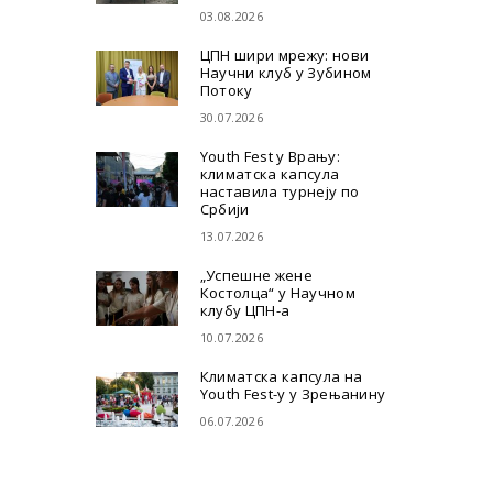
03.08.2026
ЦПН шири мрежу: нови
Научни клуб у Зубином
Потоку
30.07.2026
Youth Fest у Врању:
климатска капсула
наставила турнеју по
Србији
13.07.2026
„Успешне жене
Костолца“ у Научном
клубу ЦПН-а
10.07.2026
Климатска капсула на
Youth Fest-у у Зрењанину
06.07.2026