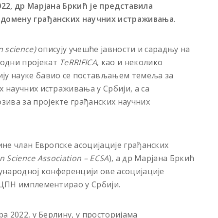
022, др Марјана Бркић је представила
 домену грађанских научних истраживања.
en
s
cience)
описују учешће јавности и сарадњу на
одни пројекат
TeRRIFICA
, као и неколико
ију науке бавио се постављањем темеља за
х научних истраживања у Србији, а са
зива за пројекте грађанских научних
дине члан Европске асоцијације грађанских
n Science Association – ECSA
), а др Марјана Бркић
ђународној конференцији ове асоцијације
е ЦПН имплементирао у Србији.
ра 2022, у Берлину, у просторијама