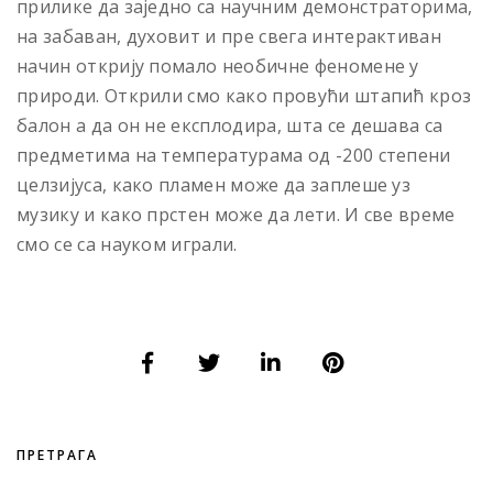
прилике да заједно са научним демонстраторима,
на забаван, духовит и пре свега интерактиван
начин открију помало необичне феномене у
природи. Открили смо како провући штапић кроз
балон а да он не експлодира, шта се дешава са
предметима на температурама од -200 степени
целзијуса, како пламен може да заплеше уз
музику и како прстен може да лети. И све време
смо се са науком играли.
ПРЕТРАГА