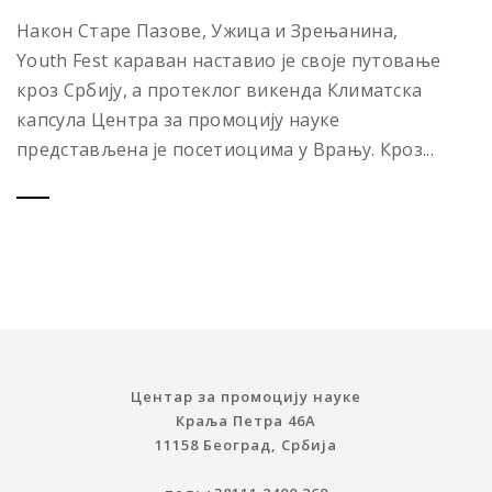
Након Старе Пазове, Ужица и Зрењанина,
Youth Fest караван наставио је своје путовање
кроз Србију, а протеклог викенда Климатска
капсула Центра за промоцију науке
представљена је посетиоцима у Врању. Кроз...
Центар за промоцију науке
Краља Петра 46A
11158 Београд, Србија