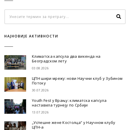
НАЈНОВИЈЕ АКТИВНОСТИ
Климатска капсула два викенда на
Београдском лету
03.08.2026
ЦПН шири мрежу: нови Научни клуб у Зубином
Потоку
30.07.2026
Youth Fest у Врању: климатска капсула
наставила турнеју по Србији
13.07.2026
„Успешне жене Костолца“ у Научном клубу
ЦПН-а