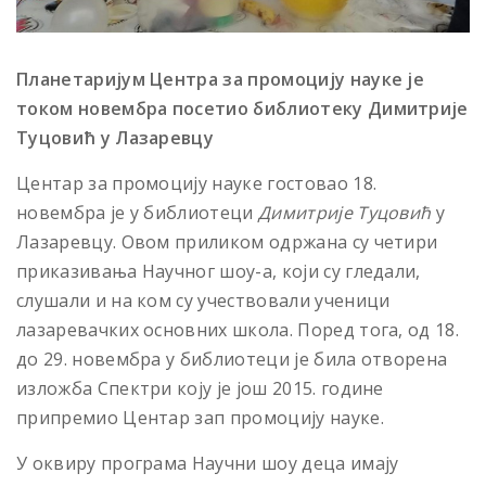
Планетаријум Центра за промоцију науке је
током новембра посетио библиотеку Димитрије
Туцовић у Лазаревцу
Центар за промоцију науке гостовао 18.
новембра је у библиотеци
Димитрије Туцовић
у
Лазаревцу. Овом приликом одржана су четири
приказивања Научног шоу-а, који су гледали,
слушали и на ком су учествовали ученици
лазаревачких основних школа. Поред тога, од 18.
до 29. новембра у библиотеци је била отворена
изложба Спектри коју је још 2015. године
припремио Центар зап промоцију науке.
У оквиру програма Научни шоу деца имају