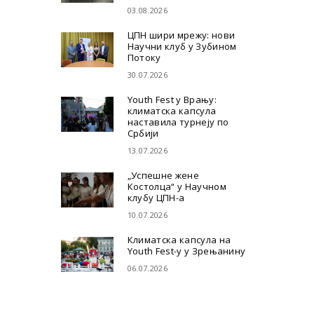
03.08.2026
ЦПН шири мрежу: нови
Научни клуб у Зубином
Потоку
30.07.2026
Youth Fest у Врању:
климатска капсула
наставила турнеју по
Србији
13.07.2026
„Успешне жене
Костолца“ у Научном
клубу ЦПН-а
10.07.2026
Климатска капсула на
Youth Fest-у у Зрењанину
06.07.2026