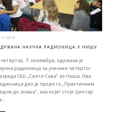
2.11.2019
ДРЖАНА НАУЧНА РАДИОНИЦА У НИШУ
 четвртак, 7. новембра, одржана је
аучна радионица за ученике четвртог
азреда ОШ „Свети Сава“ из Ниша. Ова
адионица део је пројекта „Практичним
адом до знања“, иза којег стоје Центар
...