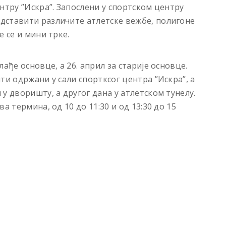
нтру ”Искра”. Запослени у спортском центру
дставити различите атлетске вежбе, полигоне
е се и мини трке.
ађе основце, а 26. април за старије основце.
ти одржани у сали спортксог центра ”Искра”, а
у дворишту, а другог дана у атлетском тунелу.
а термина, од 10 до 11:30 и од 13:30 до 15