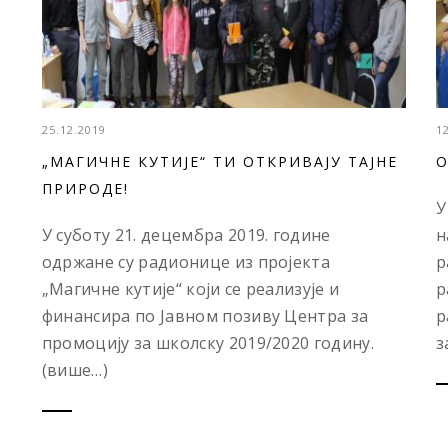
25.12.2019
1
„МАГИЧНЕ КУТИЈЕ“ ТИ ОТКРИВАЈУ ТАЈНЕ
O
ПРИРОДЕ!
У
У суботу 21. децембра 2019. године
н
одржане су радионице из пројекта
р
„Магичне кутије“ који се реализује и
р
финансира по Јавном позиву Центра за
р
промоцију за школску 2019/2020 годину.
за
(више…)