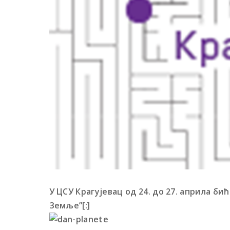
У ЦСУ Крагујевац од 24. до 27. априла 
Земље”[:]