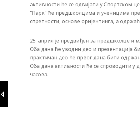
активности ће се одвијати у Спортском це
”Парк” ће предшколцима и ученицима пре
спретности, основе оријентинга, а одржаћ
25. април је предвиђен за предшколце и мл
Оба дана ће уводни део и презентација би
практичан део ће првог дана бити одржан 
Оба дана активности ће се спроводити у дв
часова.