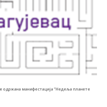
биће одржана манифестација ”Недеља планете