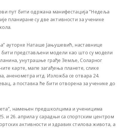
 први пут бити одржана манифестација ”Недеља
ије планиране су две активности за ученике
кола.
ља” ауторке Наташе Јањушевић, наставнице
е бити представљени модели као што су модели
планина, унутрашње грађе Земље, Соларног
чите карте, мапе загађења планете, слике
а, аненометра итд. Изложба се отвара 24.
евац, а поставка ће бити отворена за ученике до
анета”, намењен предшколцима и ученицима
5. и 26. априла у сарадњи са спортским центром
портских активности и здравих стилова живота, а