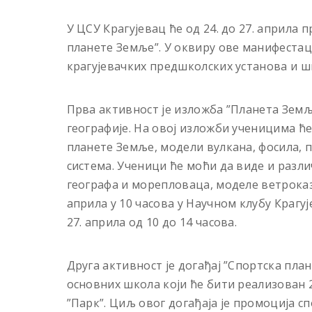
У ЦСУ Крагујевац ће од 24. до 27. априла
планете Земље”. У оквиру ове манифестац
крагујевачких предшколских установа и ш
Прва активност је изложба ”Планета Зем
географије. На овој изложби ученицима ћ
планете Земље, модели вулкана, фосила, 
система. Ученици ће моћи да виде и разли
географа и морепловаца, моделе ветроказ
априла у 10 часова у Научном клубу Крагуј
27. априла од 10 до 14 часова.
Друга активност је догађај ”Спортска пл
основних школа који ће бити реализован 2
”Парк”. Циљ овог догађаја је промоција с