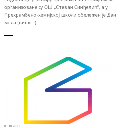
организоване су ОШ „Стеван Синђелић“, а у
Прехрамбено-хемијској школи обележен је Дан
мола (више…)
01.10.2019