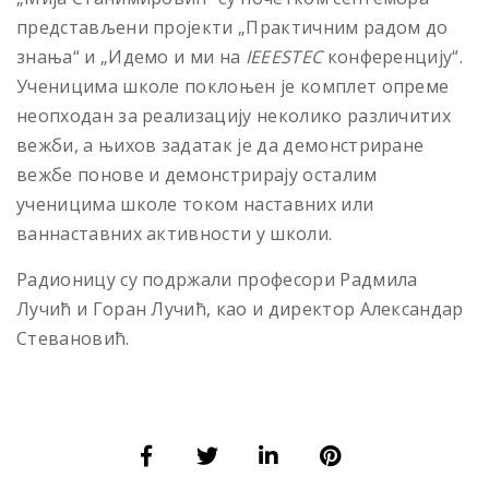
представљени пројекти „Практичним радом до
знања“ и „Идемо и ми на
IEEESTEC
конференцију“.
Ученицима школе поклоњен је комплет опреме
неопходан за реализацију неколико различитих
вежби, а њихов задатак је да демонстриране
вежбе понове и демонстрирају осталим
ученицима школе током наставних или
ваннаставних активности у школи.
Радионицу су подржали професори Радмила
Лучић и Горан Лучић, као и директор Александар
Стевановић.