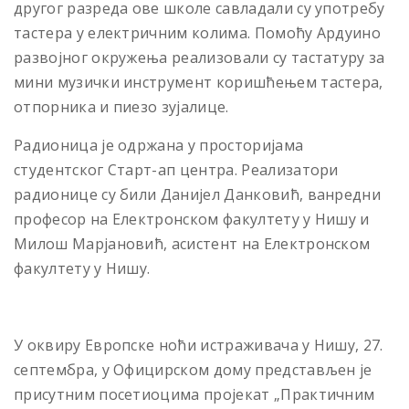
другог разреда ове школе савладали су употребу
тастера у електричним колима. Помоћу Ардуино
развојног окружења реализовали су тастатуру за
мини музички инструмент коришћењем тастера,
отпорника и пиезо зујалице.
Радионица је одржана у просторијама
студентског Старт-ап центра. Реализатори
радионице су били Данијел Данковић, ванредни
професор на Електронском факултету у Нишу и
Милош Марјановић, асистент на Електронском
факултету у Нишу.
У оквиру Европске ноћи истраживача у Нишу, 27.
септембра, у Официрском дому представљен је
присутним посетиоцима пројекат „Практичним