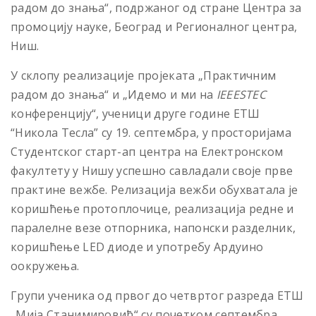
радом до знања“, подржаног од стране Центра за
промоцију науке, Београд и Регионалног центра,
Ниш.
У склопу реализације пројеката „Практичним
радом до знања“ и „Идемо и ми на
IEEESTEC
конференцију“, ученици друге године ЕТШ
“Никола Тесла” су 19. септембра, у просторијама
Студентског старт-ап центра на Електронском
факултету у Нишу успешно савладали своје прве
практине вежбе. Релизација вежби обухватала је
коришћење протоплочице, реализација редне и
паралелне везе отпорника, напонски разделник,
коришћење LED диоде и употребу Ардуино
оокружења.
Групи ученика од првог до четвртог разреда ЕТШ
„Мија Станимировић“ су почетком септембра