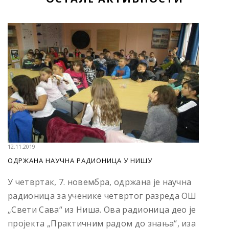
12.11.2019
OДРЖАНА НАУЧНА РАДИОНИЦА У НИШУ
У четвртак, 7. новембра, одржана је научна
радионица за ученике четвртог разреда ОШ
„Свети Сава“ из Ниша. Ова радионица део је
пројекта „Практичним радом до знања“, иза