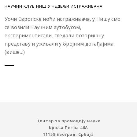
НАУЧНИ КЛУБ НИШ У НЕДЕЉИ ИСТРАЖИВАЧА
Уочи Европске ноћи истраживача, у Нишу смо
се возили Научним аутобусом,
експериментисали, гледали позоришну
представу и уживали у бројним догађајима
(више…)
Центар за промоцију науке
Краља Петра 46A
11158 Београд, Србија