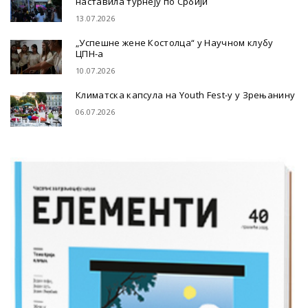
наставила турнеју по Србији
13.07.2026
„Успешне жене Костолца“ у Научном клубу
ЦПН-а
10.07.2026
Климатска капсула на Youth Fest-у у Зрењанину
06.07.2026