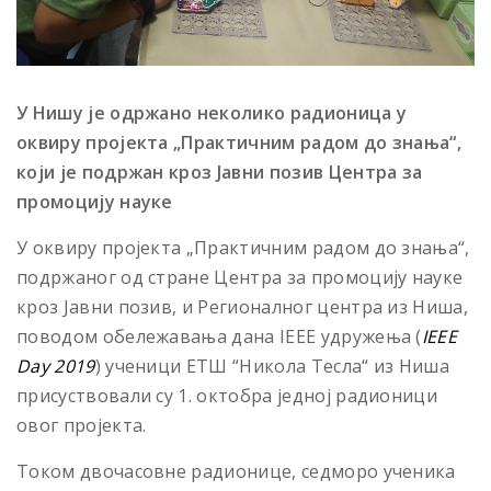
У Hишу је одржано неколико радионица у
оквиру пројекта „Практичним радом до знања“,
који је подржан кроз Јавни позив Центра за
промоцију науке
У оквиру пројекта „Практичним радом до знања“,
подржаног од стране Центра за промоцију науке
кроз Јавни позив, и Регионалног центра из Ниша,
поводом обележавања дана IEEE удружења (
IEEE
Day
2019
) ученици ЕТШ “Никола Тесла“ из Ниша
присуствовали су 1. октобра једној радионици
овог пројекта.
Током двочасовне радионице, седморо ученика