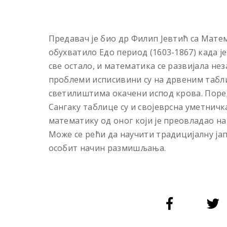
Предавач је био др Филип Јевтић са Мате
обухватило Едо период (1603-1867) када је
све остало, и математика се развијала не
проблеми исписивини су на дрвеним табли
светилиштима окачени испод крова. Поре
Сангаку таблице су и својеврсна уметничка
математику од оног који је преовладао на
Може се рећи да научити традицијалну ја
особит начин размишљања.