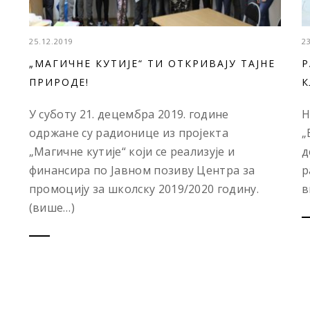
25.12.2019
2
„МАГИЧНЕ КУТИЈЕ“ ТИ ОТКРИВАЈУ ТАЈНЕ
Р
ПРИРОДЕ!
К
У суботу 21. децембра 2019. године
Н
одржане су радионице из пројекта
„
„Магичне кутије“ који се реализује и
д
финансира по Јавном позиву Центра за
р
промоцију за школску 2019/2020 годину.
в
(више…)