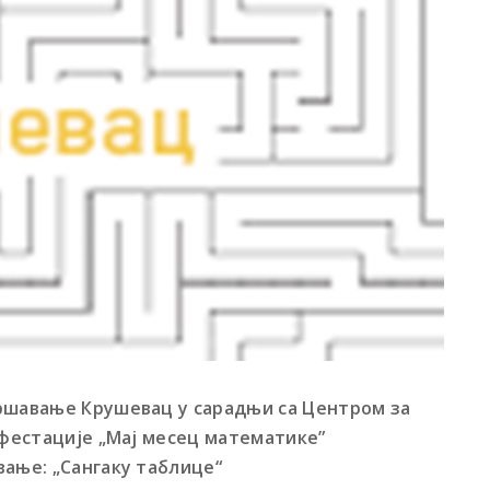
вршавање Крушевац у сарадњи са Центром за
ифестације „Мај месец математике”
вање: „Сангаку таблице“