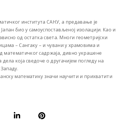
матичког института САНУ, а предавање је
 Јапан био у самоуспостављеној изолацији. Као и
зависно од остатка света. Многи геометријски
цама – Сангаку – и чувани у храмовима и
д математичког садржаја, дивно украшене
 дела која сведоче о другачијем погледу на
 Западу.
панску математику значи научити и прихватити