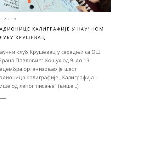
3.12.2019
АДИОНИЦЕ КАЛИГРАФИЈЕ У НАУЧНОМ
ЛУБУ КРУШЕВАЦ
аучни клуб Крушевац у сарадњи са ОШ
Брана Павловић“ Коњух од 9. до 13.
ецембра организовао је шест
адионица калиграфије „Калиграфија –
ише од лепог писања“ (више…)