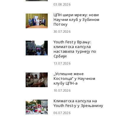
03.08.2026
ЦПН шири мрежу: нови
Научни клуб у Зубином
Потоку
30.07.2026
Youth Fest у Врању:
климатска капсула
наставила турнеју по
Србији
13.07.2026
„Успешне жене
Костолца“ у Научном
клубу ЦПН-а
10.07.2026
Климатска капсула на
Youth Fest-у у Зрењанину
06.07.2026