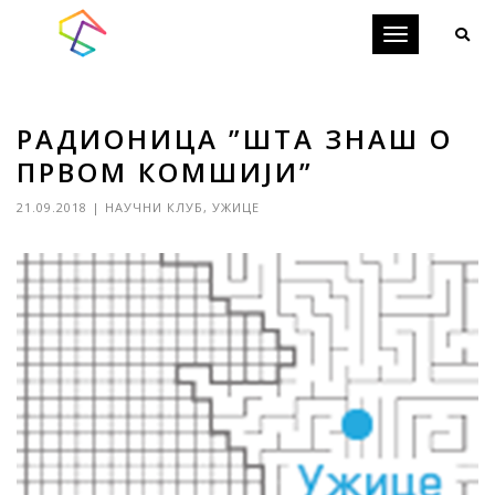
Toggle
navigation
РАДИОНИЦА ”ШТА ЗНАШ О
ПРВОМ КОМШИЈИ”
21.09.2018
|
НАУЧНИ КЛУБ
,
УЖИЦЕ