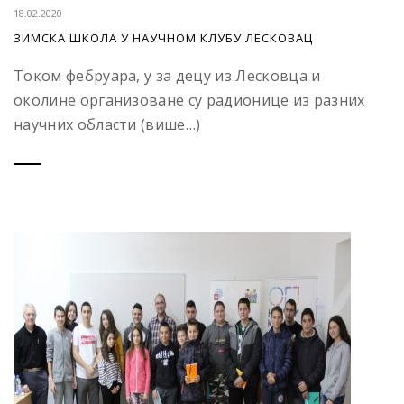
18.02.2020
ЗИМСКА ШКОЛА У НАУЧНОМ КЛУБУ ЛЕСКОВАЦ
Током фебруара, у за децу из Лесковца и
околине организоване су радионице из разних
научних области (више…)