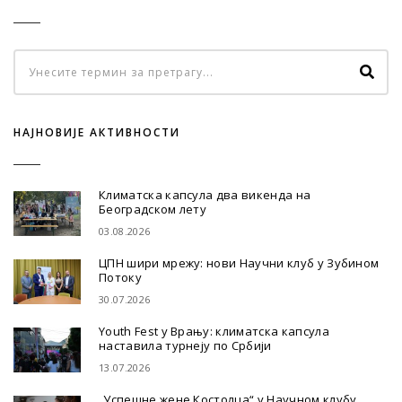
НАЈНОВИЈЕ АКТИВНОСТИ
Климатска капсула два викенда на
Београдском лету
03.08.2026
ЦПН шири мрежу: нови Научни клуб у Зубином
Потоку
30.07.2026
Youth Fest у Врању: климатска капсула
наставила турнеју по Србији
13.07.2026
„Успешне жене Костолца“ у Научном клубу