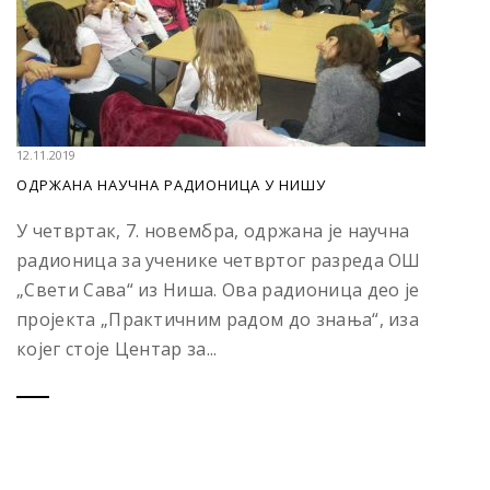
12.11.2019
OДРЖАНА НАУЧНА РАДИОНИЦА У НИШУ
У четвртак, 7. новембра, одржана је научна
радионица за ученике четвртог разреда ОШ
„Свети Сава“ из Ниша. Ова радионица део је
пројекта „Практичним радом до знања“, иза
којег стоје Центар за...