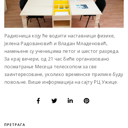
Радионица коју ће водити наставници физике,
Јелена Радовановић и Владан Младеновић,
намењене су ученицима петог и шестог разреда.
За крај вечери, од 21 час биће организовано
посматрање Месеца телескопом за све
заинтересоване, уколико временске прилике буду
повољне. Више информација на сајту РЦ Ужице.
ПРЕТРАГА