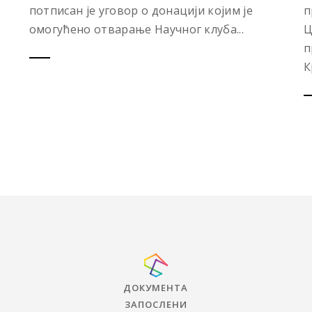
потписан је уговор о донацији којим је
п
омогућено отварање Научног клуба...
Ц
п
К
ДОКУМЕНТА
ЗАПОСЛЕНИ