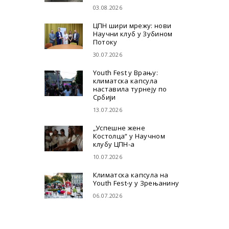
03.08.2026
ЦПН шири мрежу: нови
Научни клуб у Зубином
Потоку
30.07.2026
Youth Fest у Врању:
климатска капсула
наставила турнеју по
Србији
13.07.2026
„Успешне жене
Костолца“ у Научном
клубу ЦПН-а
10.07.2026
Климатска капсула на
Youth Fest-у у Зрењанину
06.07.2026