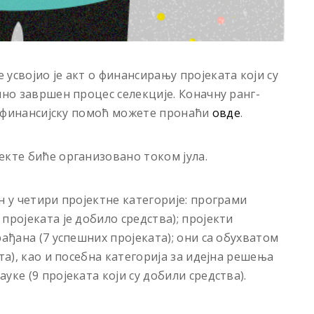
усвојио је акт о финансирању пројеката који су
чно завршен процес селекције. Коначну ранг-
ли финансијску помоћ можете пронаћи
овде
.
екте биће организовано током јула.
н у четири пројектне категорије: програми
пројеката је добило средства); пројекти
рађана (7 успешних пројеката); они са обухватом
та), као и посебна категорија за идејна решења
ке (9 пројеката који су добили средства).