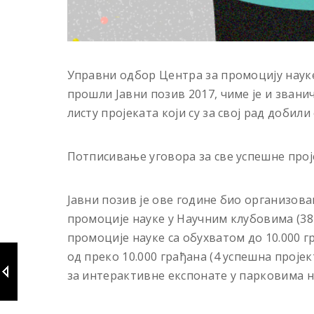
Управни одбор Центра за промоцију науке 
прошли Јавни позив 2017, чиме је и звани
листу пројеката који су за свој рад доби
Потписивање уговора за све успешне прој
Јавни позив је ове године био организова
промоције науке у Научним клубовима (38 
промоције науке са обухватом до 10.000 г
од преко 10.000 грађана (4 успешна пројек
за интерактивне експонате у парковима нау