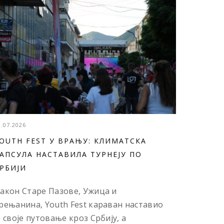
3.07.2026
OUTH FEST У ВРАЊУ: КЛИМАТСКА
АПСУЛА НАСТАВИЛА ТУРНЕЈУ ПО
РБИЈИ
акон Старе Пазове, Ужица и
рењанина, Youth Fest караван наставио
е своје путовање кроз Србију, а