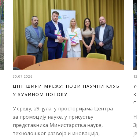
30.07.2026
1
ЦПН ШИРИ МРЕЖУ: НОВИ НАУЧНИ КЛУБ
Y
У ЗУБИНОМ ПОТОКУ
К
С
У среду, 29. јула, у просторијама Центра
за промоцију науке, у присуству
Н
представника Министарства науке,
З
технолошког развоја и иновација,
ј