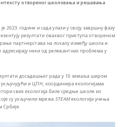
онтексту отвореног школовања и решавања
је 2023. године и сада улази у своју завршну фазу
презентују резултати оваквог приступа отвореном
ирање партнерстава на локалу између школа и
е адресирају неки од релевантних проблема у
езултати досадашњег рада у 10 земаља широм
, укључујући и ЦПН, координира екологијама
атори свих екологија биле средње школе из
које су укључили мрежа
ST
EAM
екологија учења
 Србије.