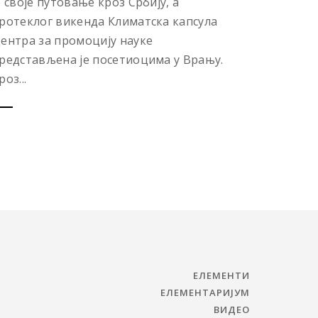
е своје путовање кроз Србију, а
ротеклог викенда Климатска капсула
ентра за промоцију науке
редстављена је посетиоцима у Врању.
роз...
ЕЛЕМЕНТИ
ЕЛЕМЕНТАРИЈУМ
ВИДЕО