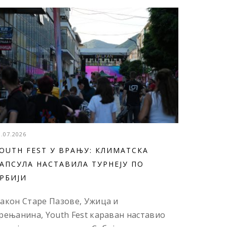
3.07.2026
OUTH FEST У ВРАЊУ: КЛИМАТСКА
АПСУЛА НАСТАВИЛА ТУРНЕЈУ ПО
РБИЈИ
акон Старе Пазове, Ужица и
рењанина, Youth Fest караван наставио