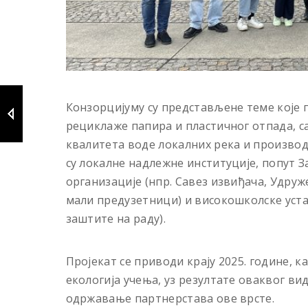
Конзорцијуму су представљене теме које п
рециклаже папира и пластичног отпада, с
квалитета воде локалних река и произво
су локалне надлежне институције, попут З
организације (нпр. Савез извиђача, Удруж
мали предузетници) и високошколске уста
заштите на раду).
Пројекат се приводи крају 2025. године, 
екологија учења, уз резултате оваквог ви
одржавање партнерстава ове врсте.