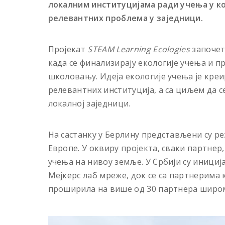
локалним институцијама ради учења у к
релевантних проблема у заједници.
Пројекат
ST
EAM Learning Ecologies
започет 
када се финализирају екологије учења и 
школовању. Идеја екологије учења је кре
релевантних институција, а са циљем да с
локалној заједници.
На састанку у Берлину представљени су р
Европе. У оквиру пројекта, сваки партнер
учења на нивоу земље. У Србији су инициј
Мејкерс лаб мреже, док се са партнерима 
проширила на више од 30 партнера широм