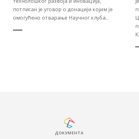
технолошког развоја и иновација,
ј
потписан је уговор о донацији којим је
п
омогућено отварање Научног клуба...
Ц
п
К
ДОКУМЕНТА