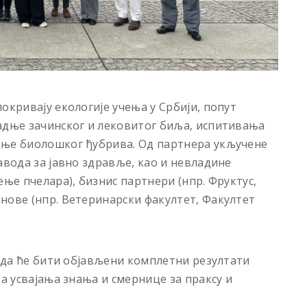
окривају екологије учења у Србији, попут
адње зачинског и лековитог биља, испитивања
дње биолошког ђубрива. Од партнера укључене
авода за јавно здравље, као и невладине
ење пчелара), бизнис партнери (нпр. Фруктус,
нове (нпр. Ветеринарски факултет, Факултет
када ће бити објављени комплетни резултати
да усвајања знања и смернице за праксу и