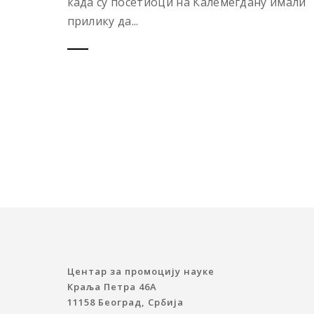
када су посетиоци на Калемегдану имали
прилику да...
Центар за промоцију науке
Краља Петра 46A
11158 Београд, Србија