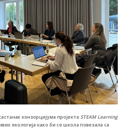
и састанак конзорцијума пројекта
ST
EAM Learning
вих екологија како би се школа повезала са