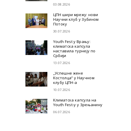
03.08.2026
ЦПН шири мрежу: нови
Научни клуб у Зубином
Потоку
30.07.2026
Youth Fest у Врању:
климатска капсула
наставила турнеју по
Србији
13.07.2026
„Успешне жене
Костолца“ у Научном
клубу ЦПН-а
10.07.2026
Климатска капсула на
Youth Fest-у у Зрењанину
06.07.2026