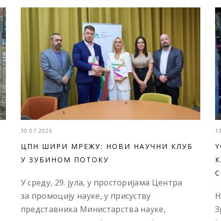
30.07.2026
1
ЦПН ШИРИ МРЕЖУ: НОВИ НАУЧНИ КЛУБ
Y
У ЗУБИНОМ ПОТОКУ
К
С
У среду, 29. јула, у просторијама Центра
за промоцију науке, у присуству
Н
представника Министарства науке,
З