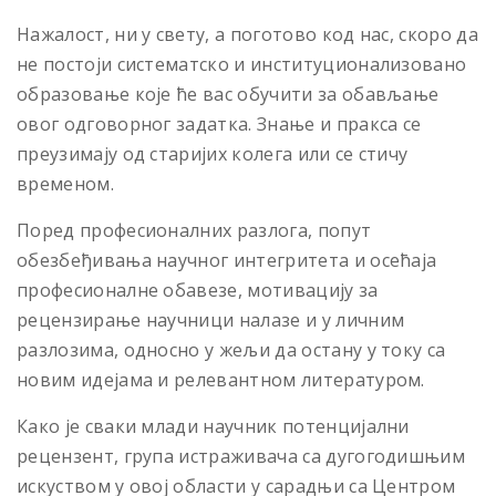
Нажалост, ни у свету, а поготово код нас, скоро да
не постоји систематско и институционализовано
образовање које ће вас обучити за обављање
овог одговорног задатка. Знање и пракса се
преузимају од старијих колега или се стичу
временом.
Поред професионалних разлога, попут
обезбеђивања научног интегритета и осећаја
професионалне обавезе, мотивацију за
рецензирање научници налазе и у личним
разлозима, односно у жељи да остану у току са
новим идејама и релевантном литературом.
Како је сваки млади научник потенцијални
рецензент, група истраживача са дугогодишњим
искуством у овој области у сарадњи са Центром