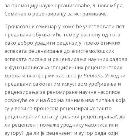
за промоцију науке организоваће, 9. новембра,
Семинар о рецензирању за истраживаче.
Трочасовни семинар у коме ће учествовати пет
предавача обухватиће теме у распону од тога
како добро урадити рецензију, преко етичких
аспеката рецензирања до епистемолошких
аспеката писања и рецензирања научних радова
и функционисања специфичних рецензентских
мрежа и платформи као што је
Publons
. Угледни
предавачи са богатим искуством уређивања и
рецензирања за реномиране научне часописе
осврнуће се и на бројна занимљива питања која
су у вези са процесом рецензирања: зашто
рецензирати?; шта су циљеви рецензирања?; да
ли рецензент помаже уреднику часописа или
аутору?; да ли је рецензент и аутор рада који