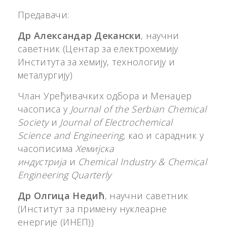
Предавачи:
Др Александар Декански
, научни
саветник (Центар за електрохемију
Института за хемију, технологију и
металургију)
Члан Уређивачких одбора и Менаџер
часописа у
Journal of the Serbian Chemical
Society
и
Journal of Electrochemical
Science
and Engineering,
као и сарадник у
часописима
Хемијска
индустрија
и
Chemical Industry & Chemical
Engineering Quarterly
Др Олгица Недић
, научни саветник
(Институт за примену нуклеарне
енергије (ИНЕП))