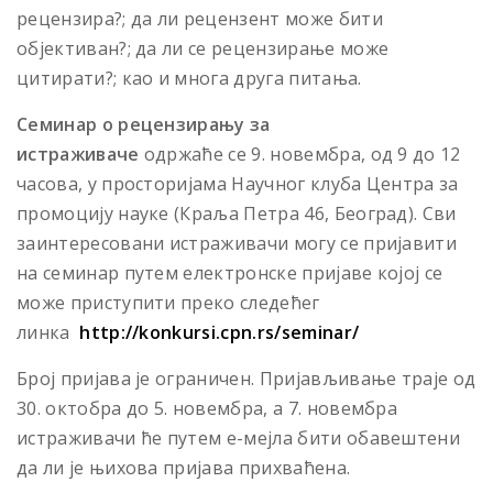
рецензира?; да ли рецензент може бити
објективан?; да ли се рецензирање може
цитирати?; као и многа друга питања.
Семинар о рецензирању за
истраживаче
одржаће се 9. новембра, од 9 до 12
часова, у просторијама Научног клуба Центра за
промоцију науке (Краља Петра 46, Београд). Сви
заинтересовани истраживачи могу се пријавити
на семинар путем електронске пријаве којој се
може приступити преко следећег
линка
http://konkursi.cpn.rs/seminar/
Број пријава је ограничен. Пријављивање траје од
30. октобра до 5. новембра, а 7. новембра
истраживачи ће путем е-мејла бити обавештени
да ли је њихова пријава прихваћена.