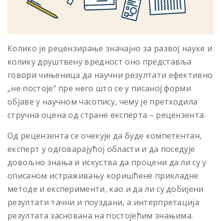
Колико је рецензирање значајно за развој науке и
колику друштвену вредност оно представља
говори чињеница да научни резултати ефективно
„не постоје“ пре него што се у писаној форми
објаве у научном часопису, чему је претходила
стручна оцена од стране експерта – рецензента.
Од рецензента се очекује да буде компетентан,
експерт у одговарајућој области и да поседује
довољно знања и искуства да процени да ли су у
описаном истраживању коришћене прикладне
методе и експерименти, као и да ли су добијени
резултати тачни и поуздани, а интерпретација
резултата заснована на постојећим знањима.