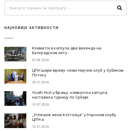
НАЈНОВИЈЕ АКТИВНОСТИ
Климатска капсула два викенда на
Београдском лету
03.08.2026
ЦПН шири мрежу: нови Научни клуб у Зубином
Потоку
30.07.2026
Youth Fest у Врању: климатска капсула
наставила турнеју по Србији
13.07.2026
„Успешне жене Костолца“ у Научном клубу
ЦПН-а
10.07.2026