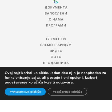
ДОКУМЕНТА
ЗАПОСЛЕНИ
О НАМА
ПРОГРАМИ
ЕЛЕМЕНТИ
ЕЛЕМЕНТАРИЈУМ
ВИДЕО
ФОТО
ПРОДАВНИЦА
Ovaj sajt koristi kolačiće. Jedan deo njih je neophodan za
funkcionisanje sajta, ali postoje i oni opcioni. Izaberi
podešavanje kolačića koje ti odgovara.
Prihvatam sve kolačiće
Podešavanje kolačića
© 2019 ЦЕНТАР ЗА ПРОМОЦИЈУ НАУКЕ