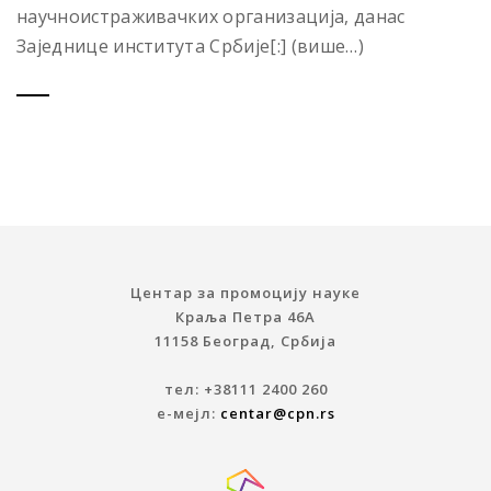
научноистраживачких организација, данас
Заједнице института Србије[:] (више…)
Центар за промоцију науке
Краља Петра 46A
11158 Београд, Србија
тел: +38111 2400 260
е-мејл:
centar@cpn.rs