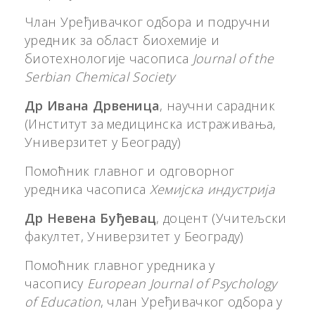
Члан Уређивачког одбора и подручни
уредник за област биохемије и
биотехнологије часописа
Journal of the
Serbian Chemical Society
Др Ивана Дрвеница
, научни сарадник
(Институт за медицинска истраживања,
Универзитет у Београду)
Помоћник главног и одговорног
уредника часописа
Хемијска индустрија
Др Невена Буђевац
, доцент (Учитељски
факултет, Универзитет у Београду)
Помоћник главног уредника у
часопису
European Journal of Psychology
of Education
, члан Уређивачког одбора у