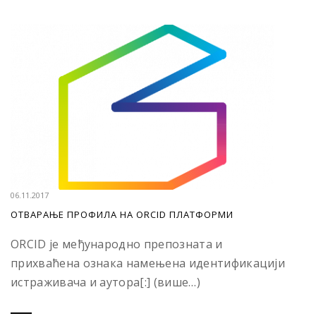
06.11.2017
ОТВАРАЊЕ ПРОФИЛА НА ORCID ПЛАТФОРМИ
ORCID је међународно препозната и
прихваћена ознака намењена идентификацији
истраживача и аутора[:] (више…)