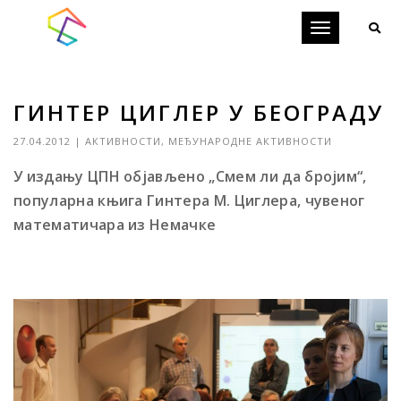
Toggle
navigation
ГИНТЕР ЦИГЛЕР У БЕОГРАДУ
27.04.2012
|
АКТИВНОСТИ
,
МЕЂУНАРОДНЕ АКТИВНОСТИ
У издању ЦПН објављено
„Смем ли да бројим“,
популарна књига Гинтера M. Циглера, чувеног
математичара из Немачке