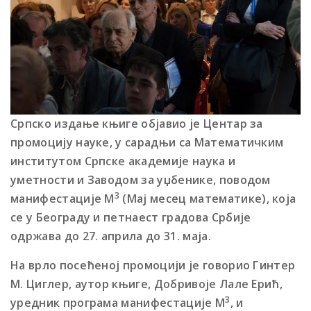
Српско издање књиге обjавио jе Центар за
промоциjу науке, у сарадњи са Математичким
институтом Српске академиjе наука и
уметности и Заводом за уџбенике, поводом
3
манифестациjе М
(Маj месец математике), коjа
се у Београду и петнаест градова Србиjе
одржава до 27. априла до 31. маjа.
На врло посећеној промоциjи је говорио Гинтер
M. Циглер, аутор књиге, Добривоjе Лале Ерић,
3
уредник програма манифестациjе М
, и