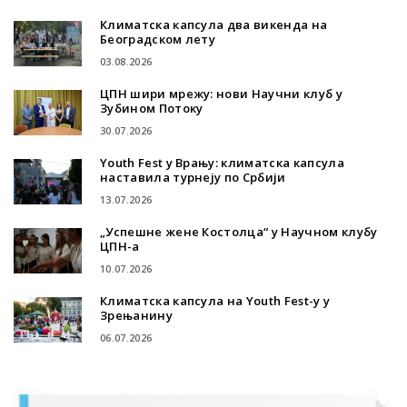
Климатска капсула два викенда на
Београдском лету
03.08.2026
ЦПН шири мрежу: нови Научни клуб у
Зубином Потоку
30.07.2026
Youth Fest у Врању: климатска капсула
наставила турнеју по Србији
13.07.2026
„Успешне жене Костолца“ у Научном клубу
ЦПН-а
10.07.2026
Климатска капсула на Youth Fest-у у
Зрењанину
06.07.2026