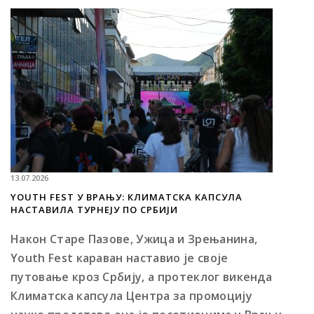
13.07.2026
YOUTH FEST У ВРАЊУ: КЛИМАТСКА КАПСУЛА
НАСТАВИЛА ТУРНЕЈУ ПО СРБИЈИ
Након Старе Пазове, Ужица и Зрењанина,
Youth Fest караван наставио је своје
путовање кроз Србију, а протеклог викенда
Климатска капсула Центра за промоцију