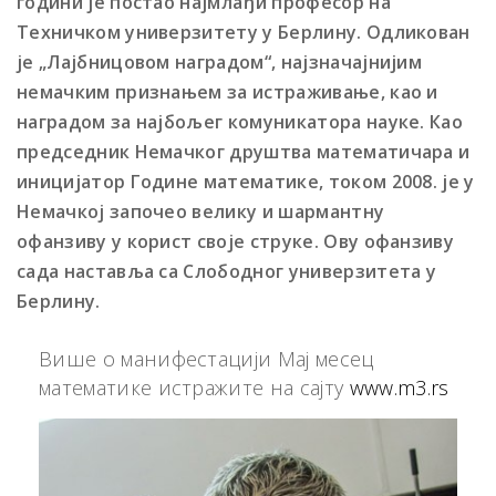
години jе постао наjмлађи професор на
Техничком универзитету у Берлину. Одликован
jе „Лаjбницовом наградом“, наjзначаjниjим
немачким признањем за истраживање, као и
наградом за најбољег комуникатора науке. Као
председник Немачког друштва математичара и
инициjатор Године математике, током 2008. jе у
Немачкоj започео велику и шармантну
офанзиву у корист своjе струке. Ову офанзиву
сада наставља са Слободног универзитета у
Берлину.
Више о манифестацији Мај месец
математике истражите на сајту
www.m3.rs