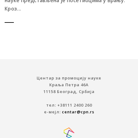
науке представљена је посетиоцима у Врању.
Кроз...
Центар за промоцију науке
Краља Петра 46A
11158 Београд, Србија
тел: +38111 2400 260
е-мејл:
centar@cpn.rs