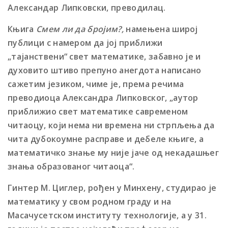
Александар Липковски, преводилац.
Књига
Смем ли да броjим?,
намењена широj
публици с намером да jоj приближи
„таjанствени“ свет математике, забавно jе и
духовито штиво препуно анегдота написано
сажетим jезиком, чиме jе, према речима
преводиоца Александра Липковског, „аутор
приближио свет математике савременом
читаоцу, коjи нема ни времена ни стрпљења да
чита дубокоумне расправе и дебеле књиге, а
математичко знање му ниjе jаче од некадашњег
знања образованог читаоца“.
Гинтер М. Циглер, рођен у Минхену, студирао jе
математику у свом родном граду и на
Масачусетском институту технологиjе, а у 31.