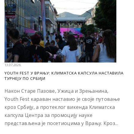
13.07.2026
YOUTH FEST У ВРАЊУ: КЛИМАТСКА КАПСУЛА НАСТАВИЛА
ТУРНЕЈУ ПО СРБИЈИ
Након Старе Пазове, Ужица и Зрењанина,
Youth Fest караван наставио је своје путовање
кроз Србију, а протеклог викенда Климатска
капсула Центра за промоцију науке
представљена је посетиоцима у Врању. Кроз...