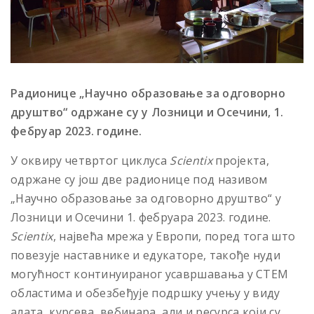
Радионице „Научно образовање за одговорно
друштво“ одржане су у Лозници и Осечини, 1.
фебруар 2023. године.
У оквиру четвртог циклуса
Scientix
пројекта,
одржане су још две радионице под називом
„Научно образовање за одговорно друштво“ у
Лозници и Осечини 1. фебруарa 2023. године.
Scientix
, највећа мрежа у Европи, поред тога што
повезује наставнике и едукаторе, такође нуди
могућност континуираног усавршавања у СТЕМ
областима и обезбеђује подршку учењу у виду
алата, курсева, вебинара, али и ресурса који су