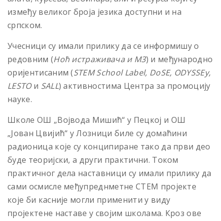
између великог броја језика доступни и на
српском.
Учесници су имали прилику да се информишу о
редовним (
Ноћ истраживача и М3
) и међународно
оријентисаним (
STEM School Label, DoSE, ODYSSEy,
LESTO
и
SALL
) активностима Центра за промоцију
науке.
Школе ОШ „Војвода Мишић“ у Пецкој и ОШ
„Јован Цвијић“ у Лозници биле су домаћини
радионица које су конципиране тако да први део
буде теоријски, а други практични. Током
практичног дела наставници су имали прилику да
сами осмисле међупреднметне СТЕМ пројекте
које би касније могли применити у виду
пројектене наставе у својим школама. Кроз ове