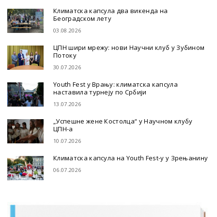
Климатска капсула два викенда на
Београдском лету
03.08.2026
ЦПН шири мрежу: нови Научни клуб у Зубином
Потоку
30.07.2026
Youth Fest у Врању: климатска капсула
наставила турнеју по Србији
13.07.2026
„Успешне жене Костолца“ у Научном клубу
ЦПН-а
10.07.2026
Климатска капсула на Youth Fest-у у Зрењанину
06.07.2026