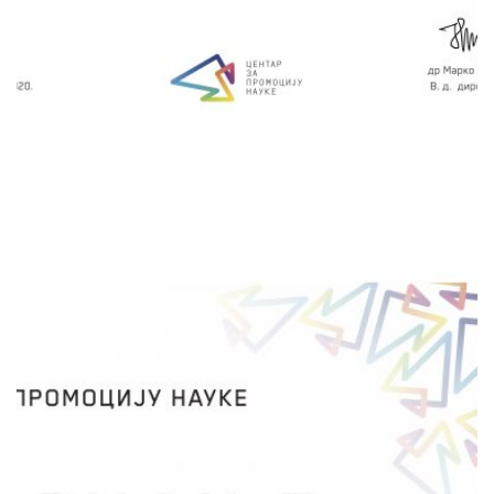
могу бити за ученике веома стимулативне и
подстицајне.
сачувај
У ПОТРАЗИ ЗА БЛАГОМ
Далибор Рајковић
НК Крагујевац и НК Ужице
Пројекат је намењен ученицима основних
школа који ће имати прилику да се упознају