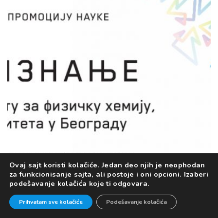
БЕОГРАДУ
Наука око нас 12
Игор Пашти
Промоција научне мисли је основа развоја и
одрживости сваког савременог друштва. У
оквиру пројекта ученици средњих школа су
гости Факултета за физичку хемију у току
једног дана, четири пута годишње. Сет
интерактивних научно- популарних
предавања од укупно 45 минута праћен је
експерименталним радом у лабораторијама
Ovaj sajt koristi kolačiće. Jedan deo njih je neophodan
za funkcionisanje sajta, ali postoje i oni opcioni. Izaberi
Факултета, који ученици изводе самостално
podešavanje kolačića koje ti odgovara.
под надзором студената Факултета.
Prihvatam sve kolačiće
Podešavanje kolačića