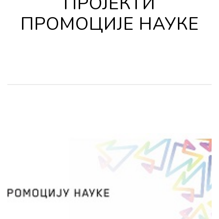
ПРОЈЕКТИ
ПРОМОЦИЈЕ НАУКЕ
НЕВЛАДИНА ОРГАНИЗАЦИЈА
"CARPE NOCTEM"
Еколошка Супернова – популаризација
проблематике светлосног загађења
Марина Павловић