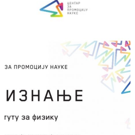
фармацији, медицини и индустрији хране.
сачувај
ИНСТИТУТ ЗА ФИЗИКУ
БЕОГРАД
Дан астрономије у Банатским селима
Владимир Срећковић
У Банатским селима, где деца немају прилику
да од компетентних стручњака сазнају више
о модерним астрономским достигнућима,
великанима наше науке и разликама између
астрономије и астрологије, односно између