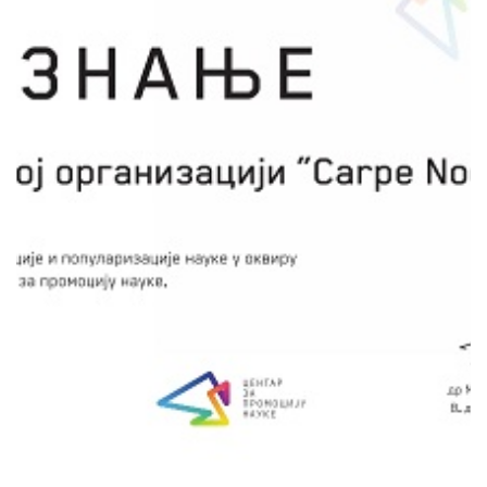
Пројекат представља наредни корак у
информисању шире и научне јавности Србије
о проблематици светлосног загађења
животне средине. Овај феномен није
обрађен ни на једном нивоу образовања.
Предвиђене су посете десет градова, где ће
се одржати научно- популарна предавања и
радионице за ширу јавну заједницу. Крајњи
продукт пројекта је подизање нивоа свести
становништва о овој непознаници, али и
умрежавање научних и еколошких
институција.
сачувај