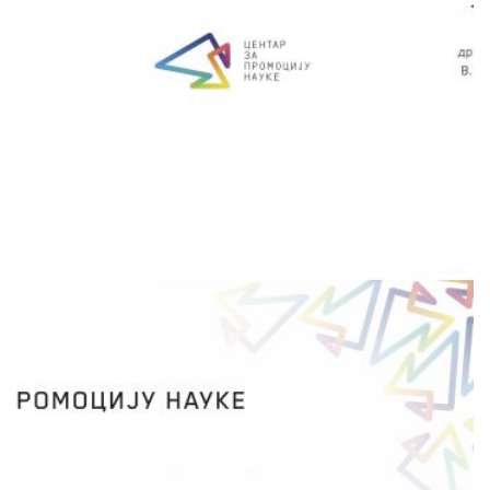
сачувај
ЗВЕЗДАНО НЕБО
Зоран Томић
НК Крушевац и НК Лесковац
Ноћно небо је музеј који нам је свима
доступан и који нуди пуно занимљивих