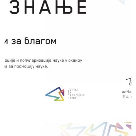
са законима оптике, ласерима, сензорима и
другим компонентама, али и да развијају
способност логичког, апстрактног и
дивергентног мишљења. Уз помоћ
едукатора и упутстава из свеске, ученици
треба да отворе ковчег у ком се налази боца
са невидљивом поруком на којој се налази
низ математичких и физичких проблема
чијим решавањем се стиже до блага.
сачувај
ОД ИЗВОРА ДО УШЋА РЕКЕ, ДА