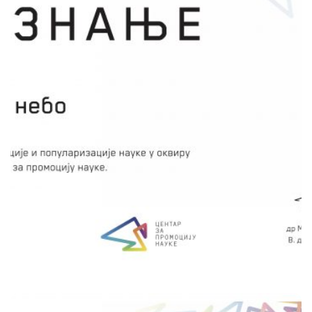
догађаја и ствари за посматрање. Нажалост,
лоше постављена улична расвета и њено
лоше усмеравање, посебно у урбаним
срединама, „једу“ звезде на небу и
онемогућавају љубитеље астрономије да
уживају у њеним лепотама и посматрају
објекте попут галаксија, звезданих јата,
небула итд. Због тога овим пројектом поред
жеље да љубитеље науке упознамо са
објектима који се на њему виде, циљ је и да
се евидентира ниво светлосног загађења на
подручју Крушевца и Лесковца.
сачувај