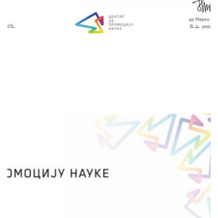
научноистраживачког рада међу младима.
сачувај
ИНСТИТУТ ЗА БИОЛОШКА
ИСТРАЖИВАЊА "СИНИША
СТАНКОВИЋ"-ИНСТИТУТ ОД
НАЦИОНАЛНОГ ЗНАЧАЈА ЗА
РЕПУБЛИКУ СРБИЈУ
Ћелија за сваког, сапуница против Корона
вируса