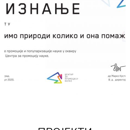
Акумулирани еколошки проблеми свакако
чине једно од кључних обележја данашње
цивилизације. Пројекат „Помозимо природи
колико и она помаже нама“ нуди ученицима
могућност да се спојем више наука упознају
са колошким пробемима и учествују у
занимљивим радионицама као млади
истраживачи.
сачувај