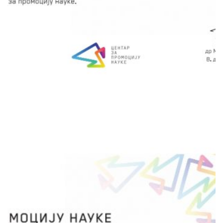
упознаће се са штетним ефектима
инсектицида на животну средину и здравље
људи, као и са савременим техникама
биоконтроле.
сачувај
ИНСТИТУТ ЗА БИОЛОШКА
ИСТРАЖИВАЊА "СИНИША
СТАНКОВИЋ"- ИНСТИТУТ ОД
НАЦИОНАЛНОГ ЗНАЧАЈА ЗА