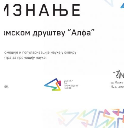
Проучавањем и разумевањем начина на који
функционише свет око нас и развојем
астрономије као науке неочекивано је
започета једна нова ера за човечанство –
доба компјутера и технологије. Са идејом да
се и будуће генерације заинтересују и
посвете даљем учењу и истраживању из
области астрономије и физике, биће
организоване бројне активности на
територији јужне и југоисточне Србије.
сачувај
ФАКУЛТЕТ ЗА ФИЗИЧКУ
ХЕМИЈУ, УНИВЕРЗИТЕТ У