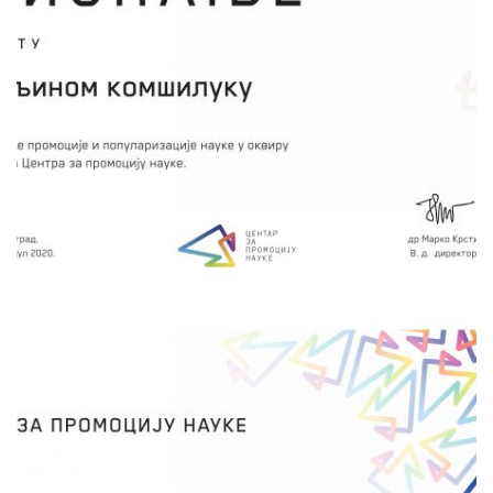
астрономије деци и младима кроз
посматрање ноћног неба. Посебно
заинтересована деца и млади би имали
могућност да кроз истраживачки рад
представе изабрано небеско тело или појаву,
а најбољи радови били би презентовани, а
аутори награђени.
сачувај
ПОМОЗИМО ПРИРОДИ
КОЛИКО И ОНА ПОМАЖЕ НАМА
Милена Живковић
НК Крагујевац и НК Ужице