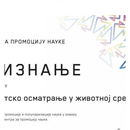
САТЕЛИТСКО ОСМАТРАЊЕ У
ЖИВОТНОЈ СРЕДИНИ
Никола Младеновић
НК Лесковац и НК Ниш
Кроз презентације о употреби ГИС и
сателитских података те практичан рад
ученици би учествовали на изради
еколошког атласа града Лесковца и на тај
начин стекли различита знања о екологији,
заштити животне средине и употребом
информационих система зарад истраживања
и унапређења стања животне средине у свом