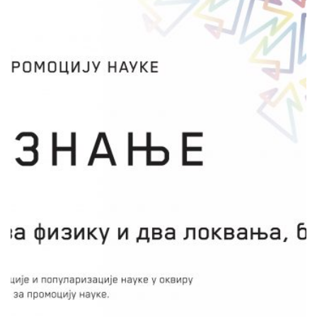
КОНЦЕРТ ЗА ФИЗИКУ И ДВА
ЛОКВАЊА, БЕЗ ПАЊА
Јелена Радовановић
НК Ужице и НК Крагујевац
Пројекат „Концерт за физику и два локвања,
без пања“ намењен је промоцији науке и
подизању научне писмености ученика
узраста 10-12 година уз подстицање њихове
радозналости и креативности, уз мало буке и
пословица и пуно повезивања различитих
наука. Активности комбинују употребу лако
доступних материјала и бесплатних андроид
апликација за мерење јачине звука и
фреквенције претварајући паметни телефон
у праву малу лабораторију звука.