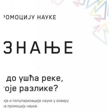
ЛИ ПОСТОЈЕ РАЗЛИКЕ?
Сузана Милошевић Добричић
НК Крагујевац и НК Горњи Милановац
Деца ће учење садржаја у школским клупама
заменити искуственим учењем. Ученици
истражују физичке- хемијске особине воде,
биодиверзитет реке. На основу резултата
самостално изводе закључке о разликама у
речном току при чему квалитет воде
одређују на основу живог света. На овај
начин ученике уводимо у технике
мониторинга река, микроскопирања,
примене хемијских експеримената,
техникама изучавања физичких особина
воде.