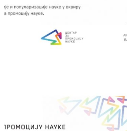
Путујућа лабораторија и Радионица. Обе
активности обухватају „уради сам“
експерименте и презентацију најновијих
открића молекуларне биологије и
биомедицине на популаран начин.
сачувај
НЕВЛАДИНА ОРГАНИЗАЦИЈА
"CARPE NOCTEM"
Fruška gora ispod zvezdanog mora