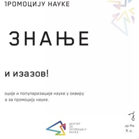
НК Крагујевац и НК Кикинда
Пројекат „Генетички изазов!“ намењен је
ученицима основе школе са циљем да им,
кроз низ експерименталних и креативних
радионица у Научном клубу, дочара и
приближи науку генетику. Активности у
пројекту су осмишљене да деца постављају
питања, истражују, долазе до решења и
закључака, а у томе ће им помоћи
једноставни експерименти изоловања ДНК
из различитог воћа, посматрање Баровог
тела под микроскопом, израда модела ДНК,
квиз знања, игра форензике, занимљивости
из света генетике.
сачувај