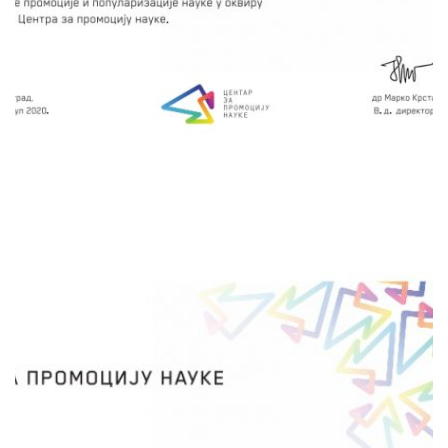
науке и квазинауке, организује се Дан
астрономије, у основној школи, библиотеци
или некој културно-просветној установи.
сачувај
АСТРОНОМСКО ДРУШТВО
"АЛФА"
Малим корацима ка астрономији
Милан Милошевић