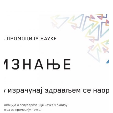
ФОРМУЛУ ИЗРАЧУНАЈ
ЗДРАВЉЕМ СЕ НАОРУЖАЈ
Милена Живковић
НК Крагујевац и НК Ужице
Интегративни приступ у образовном
процесу обједињује идеју целовитости,
структурирања и универзалности везе која
постоји између објеката из реалности. Појам
„интеграција“ значи сједињавање одређених
делова у једну целину и међусобног
повезивања аутономних елемената.
Радионице засноване на овом приступу,