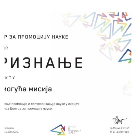
НЕ)МОГУЋА МИСИЈА
Александар Миленковић
НК Крагујевац и НК Ужице
Пројекат ,,(Не)могућа мисија“ намењен је
ученицима I и II разреда средњих школа који
ће се кроз радионице упознати са ласерима,
сензорима, електронским компонентама, са
начином повезивања истих, као и са
основним концептима криптографије.
сачувај