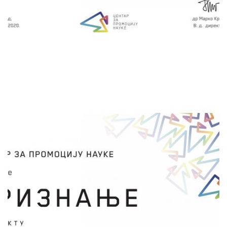
граду.
сачувај
D SET LAB
Ивана Круљ
НК Ниш и НК Крагујевац
Пројектом је предвиђено да ученици
реализују десет лабораторијских вежби из
области акустике и оптике, укључујући и