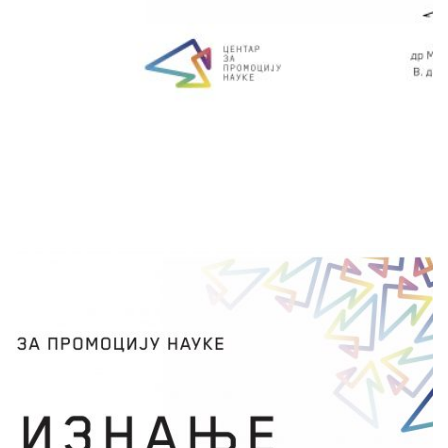
сачувај
У ЗЕМЉИНОМ КОМШИЛУКУ
Сања Стјепановић
НК Рановац и НК Смедерево
Пројекат „У Земљином комшилуку“ као
основну идеју има приближавање појмова из