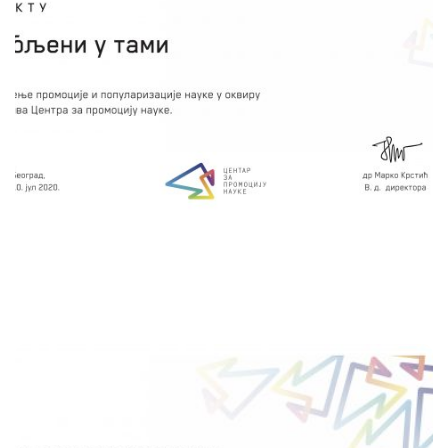
психолошко -педагошке науке и глуме. У
овом пројекту је развијена педагошка
метода учења где се кроз глуму објашњавају
одређене физичке законитости
електромагнетизма и њихова примена кроз
демонстративне огледе
сачувај
ГЕНЕТИЧКИ ИЗАЗОВ!
Сузана Милошевић Добричић