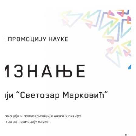
ГИМНАЗИЈА ''СВЕТОЗАР
МАРКОВИЋ''
Фестивал “Наук није баук 12“
Маријан Мишић
Пројекат „Наук није баук“ представља
значајну регионалну манифестацију,
дводневни фестивал науке са међународним
учешћем, који се реализује од 2009. године.
Организатор и оснивач фестивала је
Гимназија „Светозар Марковић” из Ниша.
Пројекат има за циљ промоцију и
популаризацију квалитетног образовања,
иновативности, науке и