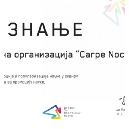
Дајана Бјелајац
Због непостојања већих рељефних препрека
на територији Војводине, светлосно
загађење из насељених средина се
несметано шири и прекрива небески свод
изнад заштићених подручја угрожавајући
живи свет. Предвиђене су две ноћне шетње
на Фрушкој гори приликом којих ће се
одвијати активна едукација, док ће се у
Новом Саду одржати научно-популарно
предавање и представити конкретни кораци
ка заштити животне средине од светлосног
загађења.
сачувај