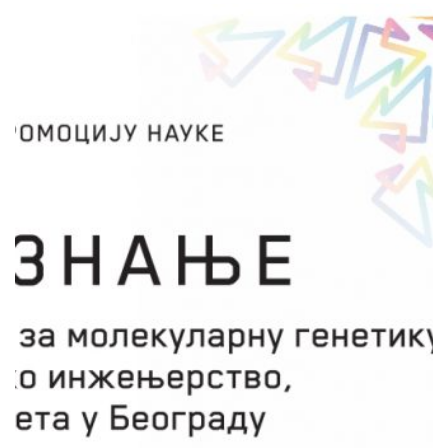
ИНСТИТУТ ЗА МОЛЕКУЛАРНУ
ГЕНЕТИКУ И ГЕНЕТИЧКО
ИНЖЕЊЕРСТВО, УНИВЕРЗИТЕТ
У БЕОГРАДУ
Мала школа ДНКлогије
Бранка Зукић
„Мала школа ДНКлогије“ је програм
популаризације науке у Србији чија је
реализација отпочела 2009. године и
континуирано се одвија до данас. Програмом
је до сада обухваћено више хиљада деце и
многа места у унутрашњости. Програм се
реализује се кроз два вида активности: