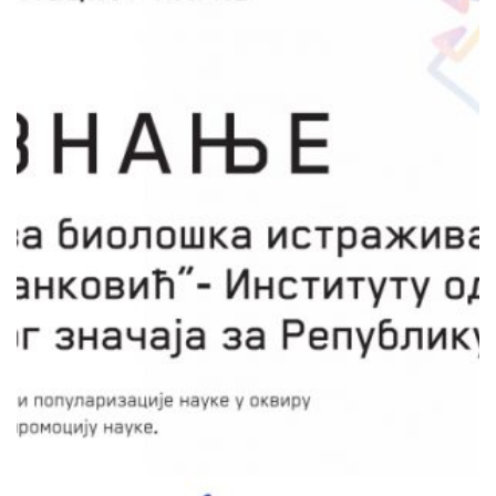
РЕПУБЛИКУ СРБИЈУ,
УНИВЕРЗИТЕТ У БЕОГРАДУ
Функционална храна 21. века – Природни
производи из перспективе научника Марија
Иванов
Пројекат је базиран на експерименталним
подацима добијеним у току дугогодишњег
научног рада чланова тима, који ће на
сликовит начин представити значај хране и
природних производа. У оквиру пројекта
учесници ће се упознавати са савременим
достугнућима у овој области, што ће бити
представљено кроз занимљив садржај којим
ће се природни производи пореклом из
биљака и гљива приказати као биолошки
агенси који имају потенцијал за примену у