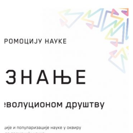
СРПСКО ЕВОЛУЦИОНО
ДРУШТВО (СЕД)
Опасуљи се
Мирко Ђорђевић
Основни циљ пројекта грађанске науке
“Опасуљи се” јесте анализа биодиверзитета
бактерије из рода волбахија (Wolbachia) код
штетне врсте инсекта, пасуљевог жишка
(Acanthoscelides obtectus), зарад развоја
иновативне технике биоконтроле. Кроз
волонтирање у овом пројекту ученици
средњих школа, чланови научних клубова,
локални произвођачи пасуља и шира јавност