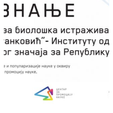
Бранка Шошић-Јурјевић
„Ћелија за сваког, сапуница против Корона
вируса“, има за циљ да деци
основношколског узраста приближи основне
појмове биологије, вирусологије,
имунологије. Кроз игру би научили о основи
развоја болести, начинима тестирања,
мерама превенције, као и истраживању
потенцијалних лекова и вакцина. Пројекат
би реализовали кроз низ интерактивних
радионица у основним школама на
територији Републике Србије.
сачувај