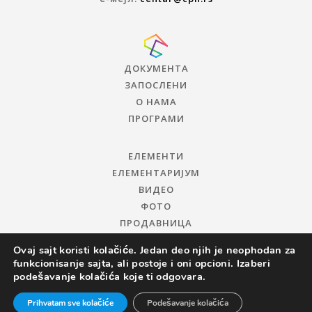
ДОКУМЕНТА
ЗАПОСЛЕНИ
О НАМА
ПРОГРАМИ
ЕЛЕМЕНТИ
ЕЛЕМЕНТАРИЈУМ
ВИДЕО
ФОТО
ПРОДАВНИЦА
Ovaj sajt koristi kolačiće. Jedan deo njih je neophodan za
funkcionisanje sajta, ali postoje i oni opcioni. Izaberi
podešavanje kolačića koje ti odgovara.
Prihvatam sve kolačiće
Podešavanje kolačića
© 2019 ЦЕНТАР ЗА ПРОМОЦИЈУ НАУКЕ