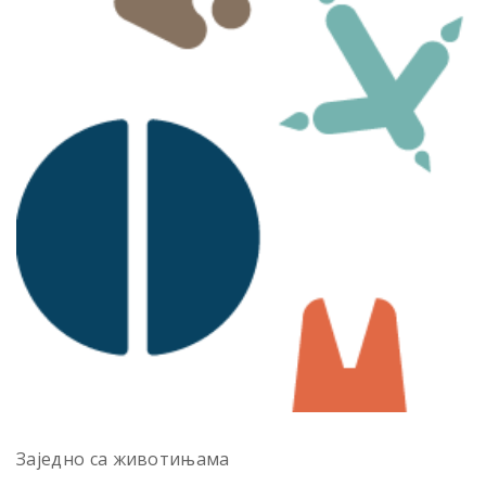
Заједно са животињама