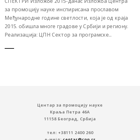
СПЕКТРИ Изложбе 2015-данас Изложба Центра
за промоцију науке инспирисана прославом
Међународне године светлости, која је од краја
2015. обишла многе градове у Србији и региону.
Реализација: ЦПН Сектор за програмске...
Центар за промоцију науке
Краља Петра 46A
11158 Београд, Србија
тел: +38111 2400 260
е-мејл:
centar@cpn.rs