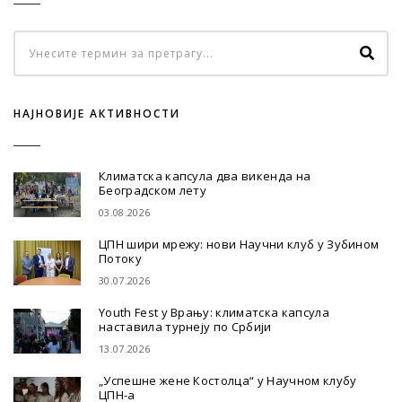
НАЈНОВИЈЕ АКТИВНОСТИ
Климатска капсула два викенда на
Београдском лету
03.08.2026
ЦПН шири мрежу: нови Научни клуб у Зубином
Потоку
30.07.2026
Youth Fest у Врању: климатска капсула
наставила турнеју по Србији
13.07.2026
„Успешне жене Костолца“ у Научном клубу
ЦПН-а