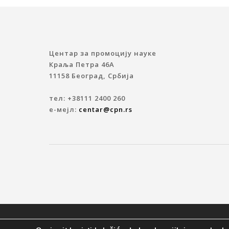
Центар за промоцију науке
Краља Петра 46A
11158 Београд, Србија
тел: +38111 2400 260
е-мејл:
centar@cpn.rs
© 2019 ЦЕНТАР ЗА ПРОМОЦИЈУ НАУКЕ