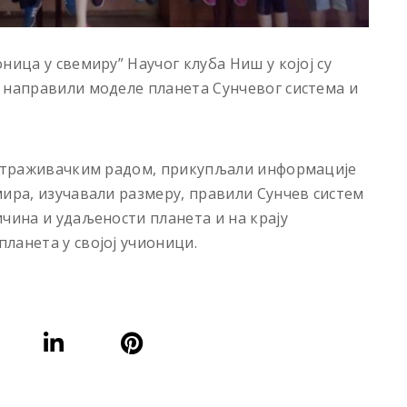
ница у свемиру” Научог клуба Ниш у којој су
 направили моделе планета Сунчевог система и
 истраживачким радом, прикупљали информације
мира, изучавали размеру, правили Сунчев систем
чина и удаљености планета и на крају
ланета у својој учионици.