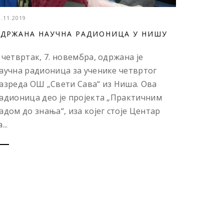
2.11.2019
ДРЖАНА НАУЧНА РАДИОНИЦА У НИШУ
 четвртак, 7. новембра, одржана је
аучна радионица за ученике четвртог
азреда ОШ „Свети Сава“ из Ниша. Ова
адионица део је пројекта „Практичним
адом до знања“, иза којег стоје Центар
...