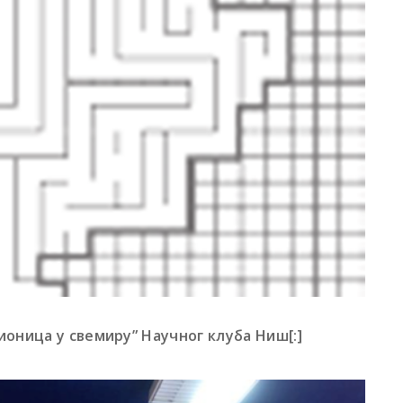
ионица у свемиру” Научног клуба Ниш[:]