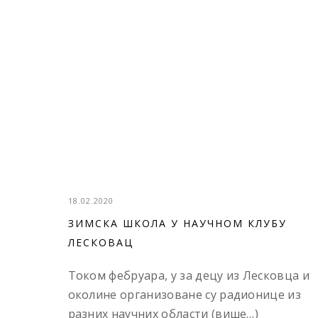
18.02.2020
ЗИМСКА ШКОЛА У НАУЧНОМ КЛУБУ
ЛЕСКОВАЦ
Током фебруара, у за децу из Лесковца и
околине организоване су радионице из
разних научних области (више…)