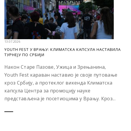
13.07.2026
YOUTH FEST У ВРАЊУ: КЛИМАТСКА КАПСУЛА НАСТАВИЛА
ТУРНЕЈУ ПО СРБИЈИ
Након Старе Пазове, Ужица и Зрењанина,
Youth Fest караван наставио је своје путовање
кроз Србију, а протеклог викенда Климатска
капсула Центра за промоцију науке
представљена је посетиоцима у Врању. Кроз...