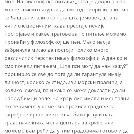
моћ. На филозофско питање „Шта је добро а шта
лоше?“ нисмо сигурни да смо одговорили, али смо
се баш запитали око тога шта је човек, шта га
чини специфичним, када престаје нечије
постојање и какве трагове за то питање можемо
пронаћи у филозофској шетњи. Мало нас је
забринула мисао да постоји толико много
различитих перспектива у филозофији. А дан који
смо почели питањем „Шта пси могу да нам кажу?“
проширио се све до тога да ли тарантуле имају
личност, колико су стидљиви морски прасићи, а
колико јежеви, па и како се може доказати да ли
нас љубимци воле. На крају смо имали и ментални
експеримент у коме смо правили градове за
одређене врсте животиња, било је ту и паса
градоначелника и спа центара за хрчке, али
можемо вам рећи да у тим градовима готово и да