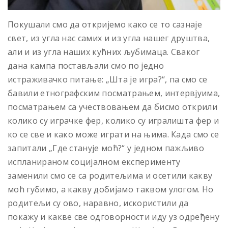
Покушали смо да откријемо како се то сазнаје
свет, из угла нас самих и из угла нашег друштва,
али и из угла наших кућних љубимаца. Сваког
дана кампа постављали смо по једно
истраживачко питање: „Шта је игра?“, па смо се
бавили етнографским посматрањем, интервјуима,
посматрањем са учествовањем да бисмо открили
колико су играчке фер, колико су игралишта фер и
ко се све и како може играти на њима. Када смо се
запитали „Где станује моћ?“ у једном пажљиво
испланираном социјалном експерименту
заменили смо се са родитељима и осетили какву
моћ губимо, а какву добијамо таквом улогом. Но
родитељи су ово, наравно, искористили да
покажу и какве све одговорности иду уз одређену