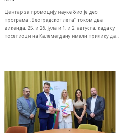
Центар за промоцију науке био је део
програма „Београдског лета“ током два
викенда, 25. и 26. јула и 1. и 2. августа, када су
посетиоци на Калемегдану имали прилику да...