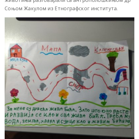
Соњом Жакулом из Етнографског института.