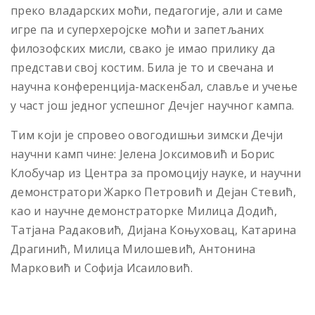
преко владарских моћи, педагогије, али и саме
игре па и суперхеројске моћи и запетљаних
филозофских мисли, свако је имао прилику да
представи свој костим. Била је то и свечана и
научна конференција-маскенбал, славље и учење
у част још једног успешног Дечјег научног кампа.
Тим који је спровео овогодишњи зимски Дечји
научни камп чине: Јелена Јоксимовић и Борис
Клобучар из Центра за промоцију науке, и научни
демонстратори Жарко Петровић и Дејан Стевић,
као и научне демонстраторке Милица Додић,
Татјана Радаковић, Дијана Коњуховац, Катарина
Драгинић, Милица Милошевић, Антонина
Марковић и Софија Исаиловић.