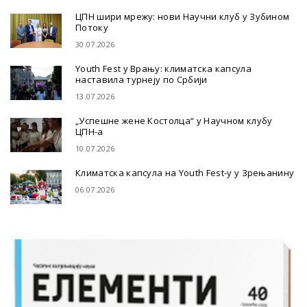
ЦПН шири мрежу: нови Научни клуб у Зубином
Потоку
30.07.2026
Youth Fest у Врању: климатска капсула
наставила турнеју по Србији
13.07.2026
„Успешне жене Костолца“ у Научном клубу
ЦПН-а
10.07.2026
Климатска капсула на Youth Fest-у у Зрењанину
06.07.2026