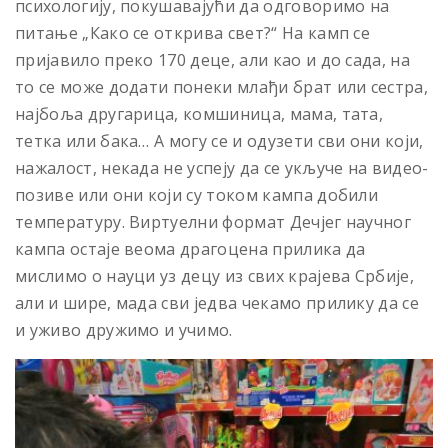
психологију, покушавајући да одговоримо на
питање „Како се открива свет?“ На камп се
пријавило преко 170 деце, али као и до сада, на
то се може додати понеки млађи брат или сестра,
најбоља другарица, комшиница, мама, тата,
тетка или бака… А могу се и одузети сви они који,
нажалост, некада не успеју да се укључе на видео-
позиве или они који су током кампа добили
температуру. Виртуелни формат Дечјег научног
кампа остаје веома драгоцена прилика да
мислимо о науци уз децу из свих крајева Србије,
али и шире, мада сви једва чекамо прилику да се
и уживо дружимо и учимо.