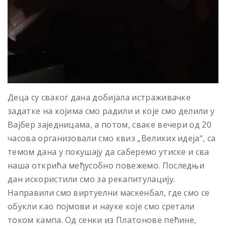
Деца су сваког дана добијала истраживачке
задатке на којима смо радили и које смо делили у
Вајбер заједницама, а потом, сваке вечери од 20
часова организовали смо квиз „Великих идеја“, са
темом дана у покушају да саберемо утиске и сва
наша открића међусобно повежемо. Последњи
дан искористили смо за рекапитулацију.
Направили смо виртуелни маскенбал, где смо се
обукли као појмови и науке које смо сретали
током кампа. Од сенки из Платонове пећине,