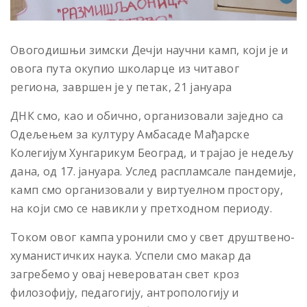
Овогодишњи зимски Дечји научни камп, који је и
овога пута окупио школарце из читавог
региона, завршен је у петак, 21 јануара
ДНК смо, као и обично, организовали заједно са
Одељењем за културу Амбасаде Мађарске
Колегијум Хунгарикум Београд, и трајао је недељу
дана, од 17. јануара. Услед распламсале пандемије,
камп смо организовали у виртуелном простору,
на који смо се навикли у претходном периоду.
Током овог кампа уронили смо у свет друштвено-
хуманистичких наука. Успели смо макар да
загребемо у овај невероватан свет кроз
филозофију, педагогију, антропологију и