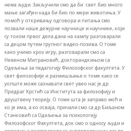
нема људи. Закључили смо да би свет био много
мање загађен када би био по мери животиња. У
помоћ у откривању одговора и питања смо
позвали наше дежурне научнице и научнике, који
су током првог дела дана на кампу разговарали
са децом путем групног видео-позива. О томе
како учимо кроз игру, разговарали смо са
Невеном Митрановић, докторандкињом са
Одељења за педагогију Филозофског факултета. У
свет филозофије и размишљање о томе како се
уопште може сазнавати свет увео нас је др
Предраг Крстић са Института за филозофију и
друштвену теорију. О томе шта је заправо моћ и
ко је има, а ко осваја, причали смо са др Биљаном
Станковић са Одељења за психологију
Филозофског Факултета, док смо о односу људи и
животиња разговарали са антрополошкињом др