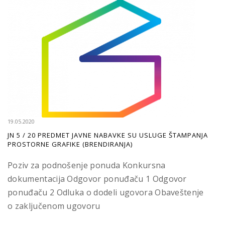
19.05.2020
JN 5 / 20 PREDMET JAVNE NABAVKE SU USLUGE ŠTAMPANJA
PROSTORNE GRAFIKE (BRENDIRANJA)
Poziv za podnošenje ponuda Konkursna
dokumentacija Odgovor ponuđaču 1 Odgovor
ponuđaču 2 Odluka o dodeli ugovora Obaveštenje
o zaključenom ugovoru