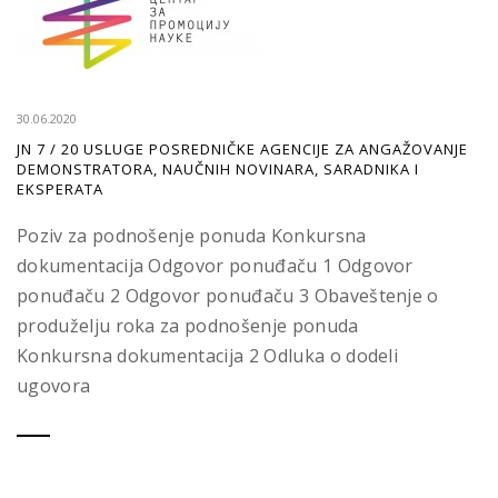
30.06.2020
JN 7 / 20 USLUGE POSREDNIČKE AGENCIJE ZA ANGAŽOVANJE
DEMONSTRATORA, NAUČNIH NOVINARA, SARADNIKA I
EKSPERATA
Poziv za podnošenje ponuda Konkursna
dokumentacija Odgovor ponuđaču 1 Odgovor
ponuđaču 2 Odgovor ponuđaču 3 Obaveštenje o
produželju roka za podnošenje ponuda
Konkursna dokumentacija 2 Odluka o dodeli
ugovora