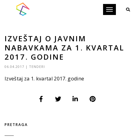
Toggle
navigation
IZVEŠTAJ O JAVNIM
NABAVKAMA ZA 1. KVARTAL
2017. GODINE
06.04.2017
|
TENDERI
Izveštaj za 1. kvartal 2017. godine
PRETRAGA