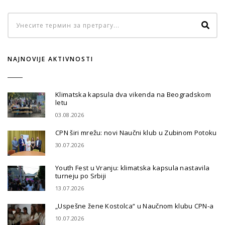
NAJNOVIJE AKTIVNOSTI
Klimatska kapsula dva vikenda na Beogradskom
letu
03.08.2026
CPN širi mrežu: novi Naučni klub u Zubinom Potoku
30.07.2026
Youth Fest u Vranju: klimatska kapsula nastavila
turneju po Srbiji
13.07.2026
„Uspešne žene Kostolca“ u Naučnom klubu CPN-a
10.07.2026