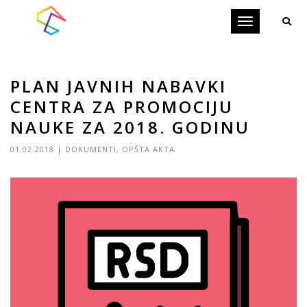
Toggle
navigation
PLAN JAVNIH NABAVKI
CENTRA ZA PROMOCIJU
NAUKE ZA 2018. GODINU
01.02.2018
|
DOKUMENTI
,
OPŠTA AKTA