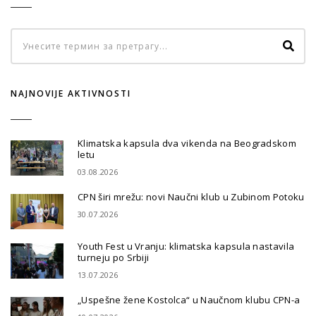
NAJNOVIJE AKTIVNOSTI
Klimatska kapsula dva vikenda na Beogradskom
letu
03.08.2026
CPN širi mrežu: novi Naučni klub u Zubinom Potoku
30.07.2026
Youth Fest u Vranju: klimatska kapsula nastavila
turneju po Srbiji
13.07.2026
„Uspešne žene Kostolca“ u Naučnom klubu CPN-a