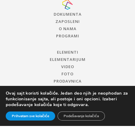
DOKUMENTA
ZAPOSLENI
O NAMA
PROGRAMI
ELEMENTI
ELEMENTARIJUM
VIDEO
FOTO
PRODAVNICA
Ovaj sajt koristi kolačiće. Jedan deo njih je neophodan za
funkcionisanje sajta, ali postoje i oni opcioni. Izaberi
podešavanje kolačića koje ti odgovara.
Prihvatam sve kolačiće
Podešavanje kolačića
© 2019 CENTAR ZA PROMOCIJU NAUKE