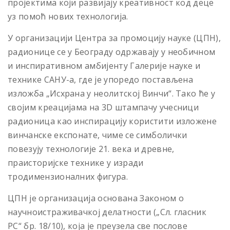
пројектима који развијају креативност код деце
уз помоћ нових технологија.
У организацији Центра за промоцију науке (ЦПН),
радионице се у Београду одржавају у необичном
и инспиративном амбијенту Галерије науке и
технике САНУ-а, где је упоредо постављена
изложба „Исхрана у неолитској Винчи“. Тако ће у
својим креацијама на 3D штампачу учесници
радионица као инспирацију користити изложене
винчанске експонате, чиме се симболички
повезују технологије 21. века и древне,
праисторијске технике у изради
тродимензионалних фигура.
ЦПН је организација основана Законом о
научноистраживачкој делатности („Сл. гласник
РС“ бр. 18/10), која је преузела све послове