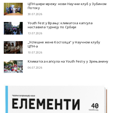
ЦПН шири мрежу: нови Научни клуб у Зубином
Потоку
30.07.2026
Youth Fest у Врању: климатска капсула
наставила турнеју по Србији
13.07.2026
„Успешне жене Костолца“ у Научном клубу
ЦПН-а
10.07.2026
Климатска капсула на Youth Fest-у у Зрењанину
06.07.2026