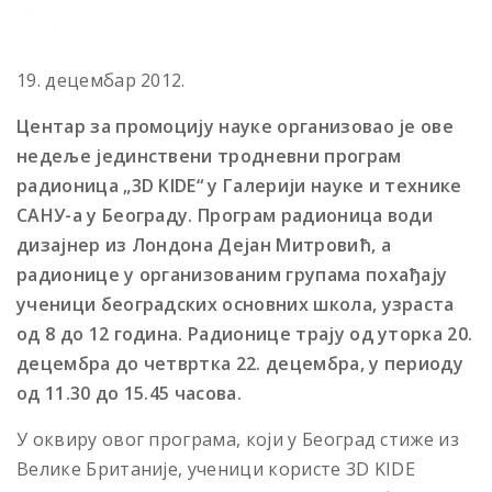
19. децембар 2012.
Центар за промоцију науке организовао је ове
недеље јединствени тродневни програм
радионица „3D KIDE“ у Галерији науке и технике
САНУ-а у Београду. Програм радионица води
дизајнер из Лондона Дејан Митровић, а
радионице у организованим групама похађају
ученици београдских основних школа, узраста
од 8 до 12 година. Радионице трају од уторка 20.
децембра до четвртка 22. децембра, у периоду
од 11.30 до 15.45 часова.
У оквиру овог програма, који у Београд стиже из
Велике Британије, ученици користе 3D KIDE