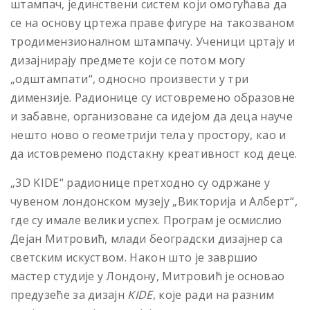
штампач, јединствени систем који омогућава да
се на основу цртежа праве фигуре на такозваном
тродимензионалном штампачу. Ученици цртају и
дизајнирају предмете који се потом могу
„одштампати“, односно произвести у три
димензије. Радионице су истовремено образовне
и забавне, организоване са идејом да деца науче
нешто ново о геометрији тела у простору, као и
да истовремено подстакну креативност код деце.
„3D KIDE“ радионице претходно су одржане у
чувеном лондонском музеју „Викторија и Алберт“,
где су имале велики успех. Програм је осмислио
Дејан Митровић, млади београдски дизајнер са
светским искуством. Након што је завршио
мастер студије у Лондону, Митровић је основао
предузеће за дизајн
KIDE
, које ради на разним