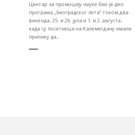
Центар за промоцију науке био је део
програма „Београдског лета“ током два
викенда, 25. и 26. јула и 1. и 2. августа,
када су посетиоци на Калемегдану имали
прилику да...