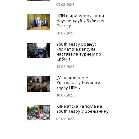
03.08.2026
ЦПН шири мрежу: нови
Научни клуб у Зубином
Потоку
30.07.2026
Youth Fest у Врању:
климатска капсула
наставила турнеју по
Србији
13.07.2026
„Успешне жене
Костолца“ у Научном
клубу ЦПН-а
10.07.2026
Климатска капсула на
Youth Fest-у у Зрењанину
06.07.2026