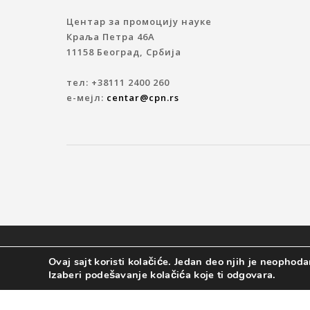
Центар за промоцију науке
Краља Петра 46A
11158 Београд, Србија
тел: +38111 2400 260
е-мејл:
centar@cpn.rs
© 2019 ЦЕНТАР ЗА ПРОМОЦИЈУ НАУКЕ
Ovaj sajt koristi kolačiće. Jedan deo njih je neophodan
Izaberi podešavanje kolačića koje ti odgovara.