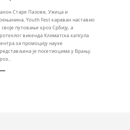
акон Старе Пазове, Ужица и
рењанина, Youth Fest караван наставио
е своје путовање кроз Србију, а
ротеклог викенда Климатска капсула
ентра за промоцију науке
редстављена је посетиоцима у Врању.
роз...