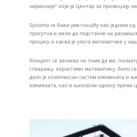
хармоније“ који је Центар за промоцију 
Systema се бави уметношћу као једним од
присутна и жели да подстакне на размишљ
процесу и каква је улога математике у на
Концепт се заснива на томе да ми, посмат
стварању, користимо математику, било с
дело је комплексан систем елемената и њ
елемената, као и њиховом односу према ц