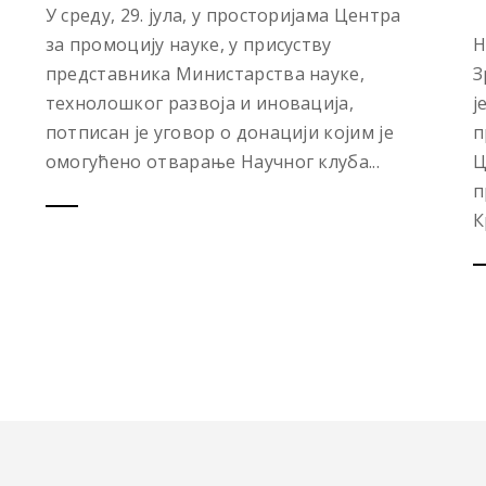
У среду, 29. јула, у просторијама Центра
за промоцију науке, у присуству
Н
представника Министарства науке,
З
технолошког развоја и иновација,
ј
потписан је уговор о донацији којим је
п
омогућено отварање Научног клуба...
Ц
п
К