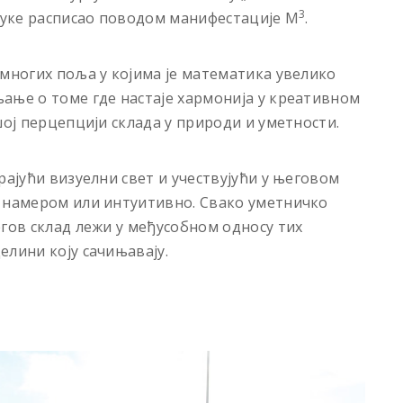
3
науке расписао поводом манифестације М
.
 многих поља у којима је математика увелико
ање о томе где настаје хармонија у креативном
шој перцепцији склада у природи и уметности.
рајући визуелни свет и учествујући у његовом
а намером или интуитивно. Свако уметничко
егов склад лежи у међусобном односу тих
елини коју сачињавају.