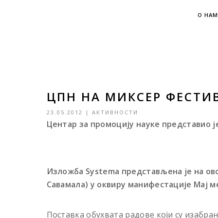
О НАМ
ЦПН НА МИКСЕР ФЕСТИ
23.05.2012
|
АКТИВНОСТИ
Центар за промоцију науке представио ј
Изложба Systema представљена је на ово
Савамала) у оквиру манифестације Мај 
Поставка обухвата радове који су изабран