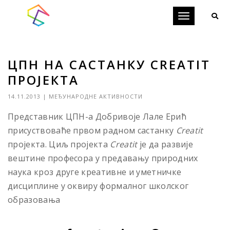
Toggle
navigation
ЦПН НА САСТАНКУ CREATIT
ПРОЈЕКТА
14.11.2013
|
МЕЂУНАРОДНЕ АКТИВНОСТИ
Представник ЦПН-а Добривоје Лале Ерић
присуствоваће првом радном састанку
Creatit
пројекта. Циљ пројекта
Creatit
је да развије
вештине професора у предавању природних
наука кроз друге креативне и уметничке
дисциплине у оквиру формалног школског
образовања