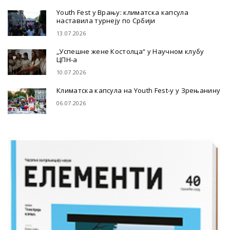
Youth Fest у Врању: климатска капсула
наставила турнеју по Србији
13.07.2026
„Успешне жене Костолца“ у Научном клубу
ЦПН-а
10.07.2026
Климатска капсула на Youth Fest-у у Зрењанину
06.07.2026