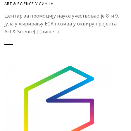
ART & SCIENCE У ЛИНЦУ
Центар за промоцију науке учествовао је 8. и 9.
јула у жирирању ЕСА позива у оквиру пројекта
Art & Science[:] (више…)