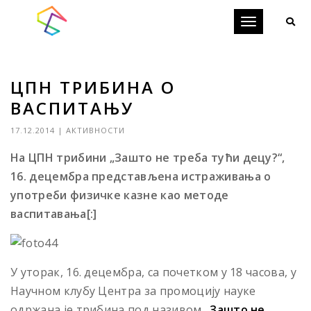
Toggle
navigation
ЦПН ТРИБИНА О
ВАСПИТАЊУ
17.12.2014
|
АКТИВНОСТИ
На ЦПН трибини „Зашто не треба тући децу?“,
16. децембра представљена истраживања о
употреби физичке казне као методе
васпитавања[:]
У уторак, 16. децембра, са почетком у 18 часова, у
Научном клубу Центра за промоцију науке
одржана је трибина под називом „
Зашто не