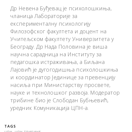
Др Невена Буђевац је психолошкиња,
чланица Лабораториjе за
експерименталну психологиjу
Филозофског факултета и доцент на
Учитељском факултету Универзитета у
Београду. Др Нада Половина је виша
научна сарадница на Институту за
педагошка истраживања, а Биљана
Лајовић је дугогодишњa психолошкиња
и координатор Јединице за превенцију
насиља при Министарству просвете,
науке и технолошког развоја. Модератор
трибине био је Слободан Бубњевић,
уредник Комуникација ЦПН-а.
TAGS
ЦПН
,
ЦПН ТРИБИНЕ