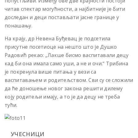
попустљиви. Између ове две крајности постоји
читав спектар могућности, а најбитније је бити
доследан и деци постављати јасне границе у
понашању.
На крају, др Невена Буђевац је подсетила
присутне посетиоце на нешто што је Душко
Радовић рекао: „Лакше бисмо васпитавали децу
кад би она имала само уши, а не и очи.“ Трибина
је покренула више питања у вези са
васпитавањем и родитељством. Сви су се сложили
да ће доношење новог закона решити дилему
коју родитељи имају, а то је да децу не треба
тући.
УЧЕСНИЦИ