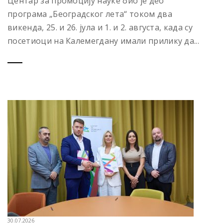
Центар за промоцију науке био је део
програма „Београдског лета“ током два
викенда, 25. и 26. јула и 1. и 2. августа, када су
посетиоци на Калемегдану имали прилику да...
30.07.2026