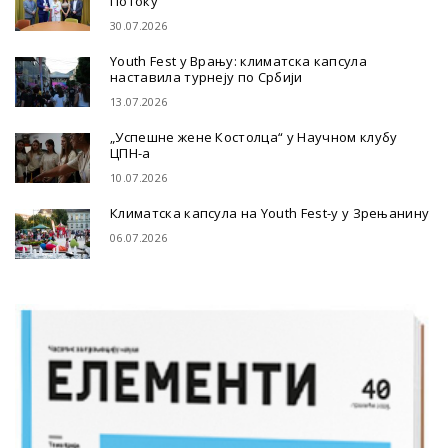
Потоку
30.07.2026
Youth Fest у Врању: климатска капсула
наставила турнеју по Србији
13.07.2026
„Успешне жене Костолца“ у Научном клубу
ЦПН-а
10.07.2026
Климатска капсула на Youth Fest-у у Зрењанину
06.07.2026