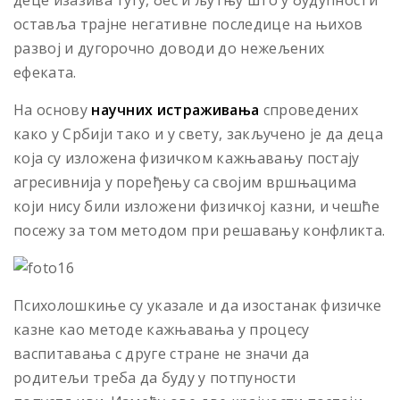
деце изазива тугу, бес и љутњу што у будућности
оставља трајне негативне последице на њихов
развој и дугорочно доводи до нежељених
ефеката.
На основу
научних истраживања
спроведених
како у Србији тако и у свету, закључено је да деца
која су изложена физичком кажњавању постају
агресивнија у поређењу са својим вршњацима
који нису били изложени физичкој казни, и чешће
посежу за том методом при решавању конфликта.
Психолошкиње су указале и да изостанак физичке
казне као методе кажњавања у процесу
васпитавања с друге стране не значи да
родитељи треба да буду у потпуности