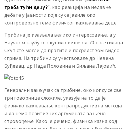
треба тући децу?
“, као реакција на недавне
дебате у јавности које су се јавиле око
контроверзне теме физичког кажњавања деце.
Трибина је изазвала велико интересовање, а у
Научном клубу се окупило више од 70 посетилаца.
Скуп сте могли да пратите и посредством видео-
стрима. На трибини су учествовале др Невена
Буђевац, др Нада Половина и Биљана Лајовић.
Генерални закључак са трибине, око ког су се све
три говорнице сложиле, указује на то да је
физичко кажњавање контрапродуктивна метода
и да нема позитивних аргумената за њено
спровођење. Како је речено, физичка казна код