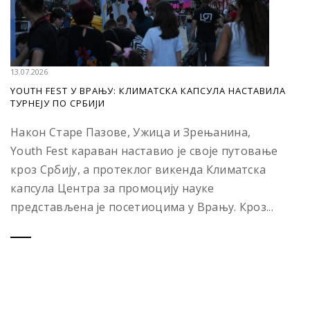
13.07.2026
YOUTH FEST У ВРАЊУ: КЛИМАТСКА КАПСУЛА НАСТАВИЛА
ТУРНЕЈУ ПО СРБИЈИ
Након Старе Пазове, Ужица и Зрењанина,
Youth Fest караван наставио је своје путовање
кроз Србију, а протеклог викенда Климатска
капсула Центра за промоцију науке
представљена је посетиоцима у Врању. Кроз...