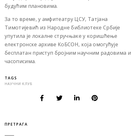
будућим плановима.
За то време, у амфитеатру ЦСУ, Татјана
Тимотијевић из Народне библиотеке Србије
упутила је локалне стручњаке у коришћење
електронске архиве КоБСОН, која омогућује
бесплатан приступ бројним научним радовима и
часописима.
TAGS
НАУЧНИ КЛУБ
ПРЕТРАГА