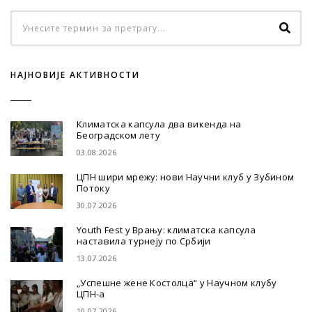
НАЈНОВИЈЕ АКТИВНОСТИ
Климатска капсула два викенда на
Београдском лету
03.08.2026
ЦПН шири мрежу: нови Научни клуб у Зубином
Потоку
30.07.2026
Youth Fest у Врању: климатска капсула
наставила турнеју по Србији
13.07.2026
„Успешне жене Костолца“ у Научном клубу
ЦПН-а
10.07.2026