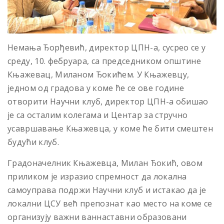
Немања Ђорђевић, директор ЦПН-а, сусрео се у
среду, 10. фебруара, са председником општине
Књажевац, Миланом Ђокићем. У Књажевцу,
једном од градова у коме ће се ове године
отворити Научни клуб, директор ЦПН-а обишао
је са осталим колегама и Центар за стручно
усавршавање Књажевца, у коме ће бити смештен
будући клуб.
Градоначелник Књажевца, Милан Ђокић, овом
приликом је изразио спремност да локална
самоуправа подржи Научни клуб и истакао да је
локални ЦСУ већ препознат као место на коме се
организују важни ваннаставни образовани