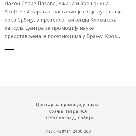
Након Старе Пазове, Ужица и Зрењанина,
Youth Fest караван наставио је своје путовање
кроз Србију, а протеклог викенда Климатска
капсула Центра за промоцију науке
представљена је посетиоцима у Врању. Кроз...
Центар за промоцију науке
Краља Петра 46A
11158 Београд, Србија
тел: +38111 2400 260