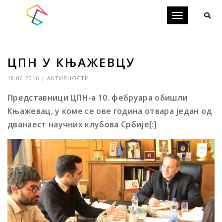
Toggle
navigation
ЦПН У КЊАЖЕВЦУ
18.02.2016
|
АКТИВНОСТИ
Представници ЦПН-а 10. фебруара обишли
Књажевац, у коме се ове година отвара један од
дванаест научних клубова Србије[:]