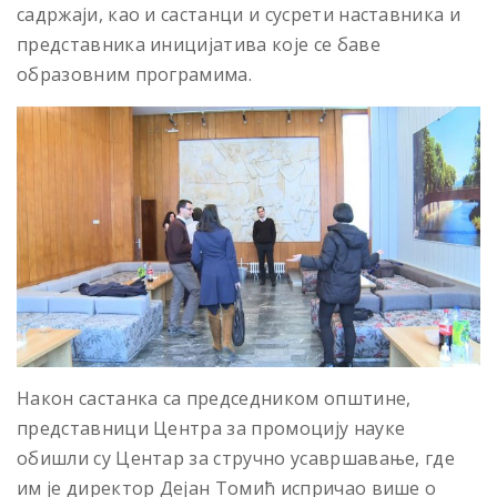
садржаји, као и састанци и сусрети наставника и
представника иницијатива које се баве
образовним програмима.
Након састанка са председником општине,
представници Центра за промоцију науке
обишли су Центар за стручно усавршавање, где
им је директор Дејан Томић испричао више о