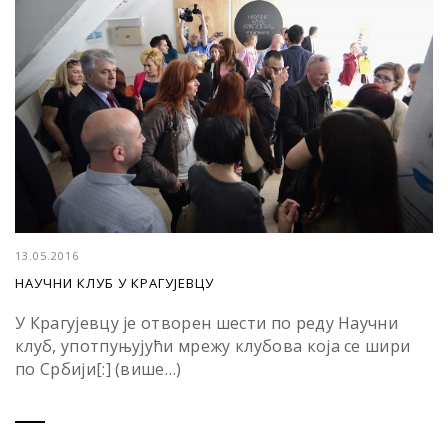
13.05.2016
НАУЧНИ КЛУБ У КРАГУЈЕВЦУ
У Крагујевцу је отворен шести по реду Научни
клуб, употпуњујући мрежу клубова која се шири
по Србији[:] (више…)