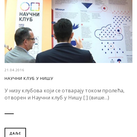
21.04.2016
НАУЧНИ КЛУБ У НИШУ
У низу клубова који се отварају током пролећа,
отворен и Научни клуб у Нишу [:] (више…)
ДАЉЕ