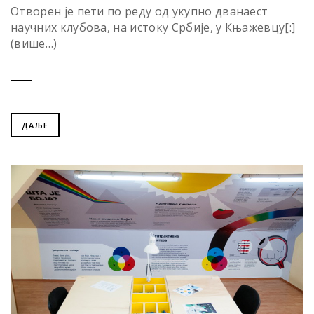
Отворен је пети по реду од укупно дванаест
научних клубова, на истоку Србије, у Књажевцу[:]
(више…)
ДАЉЕ