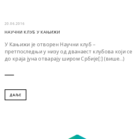
20.06.2016
НАУЧНИ КЛУБ У КАЊИЖИ
У Кањижи је отворен Научни клуб –
претпоследњи у низу од дванаест клубова који се
до краја јуна отварају широм Србије[:] (више…)
ДАЉЕ