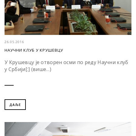
26.05.2016
НАУЧНИ КЛУБ У КРУШЕВЦУ
У Крушевцу је отворен осми по реду Научни клуб
у Србији[:] (више…)
ДАЉЕ