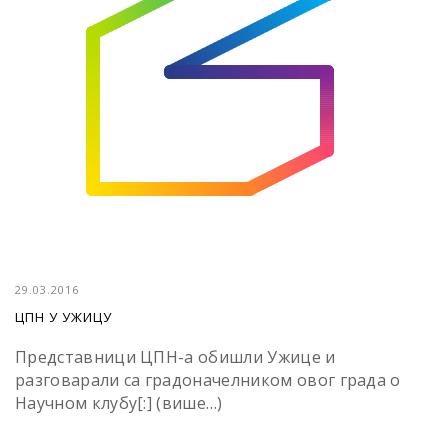
29.03.2016
ЦПН У УЖИЦУ
Представници ЦПН-а обишли Ужице и
разговарали са градоначелником овог града о
Научном клубу[:] (више…)