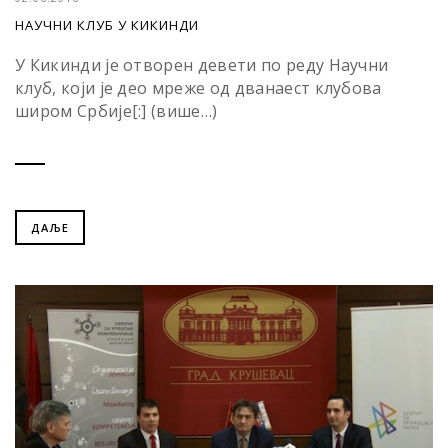
НАУЧНИ КЛУБ У КИКИНДИ
У Кикинди је отворен девети по реду Научни
клуб, који је део мреже од дванаест клубова
широм Србије[:] (више…)
ДАЉЕ