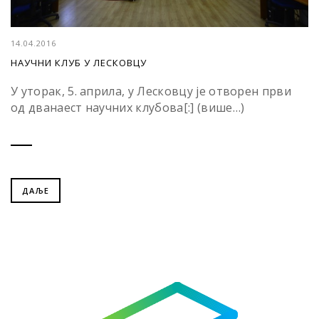
14.04.2016
НАУЧНИ КЛУБ У ЛЕСКОВЦУ
У уторак, 5. априла, у Лесковцу је отворен први
од дванаест научних клубова[:] (више…)
ДАЉЕ