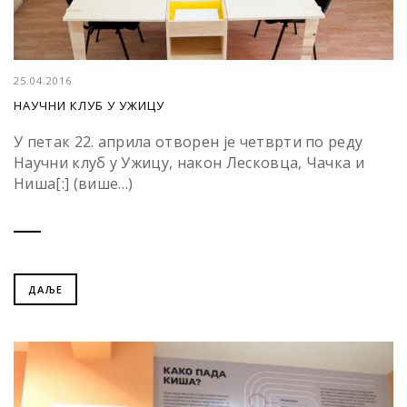
25.04.2016
НАУЧНИ КЛУБ У УЖИЦУ
У петак 22. априла отворен је четврти по реду
Научни клуб у Ужицу, након Лесковца, Чачка и
Ниша[:] (више…)
ДАЉЕ