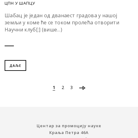
ЦПН У ШАПЦУ
Шабац је један од дванаест градова у нашој
земљи у коме ће се током пролећа отворити
Научни клуб[:] (више…)
ДАЉЕ
1
2
3
Центар за промоцију науке
Краља Петра 46A