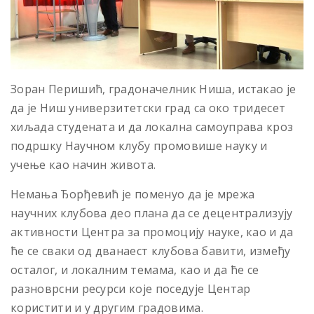
Зоран Перишић, градоначелник Ниша, истакао је
да је Ниш универзитетски град са око тридесет
хиљада студената и да локална самоуправа кроз
подршку Научном клубу промовише науку и
учење као начин живота.
Немања Ђорђевић је поменуо да је мрежа
научних клубова део плана да се децентрализују
активности Центра за промоцију науке, као и да
ће се сваки од дванаест клубова бавити, између
осталог, и локалним темама, као и да ће се
разноврсни ресурси које поседује Центар
користити и у другим градовима.