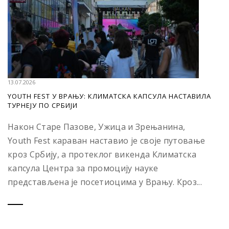
13.07.2026
YOUTH FEST У ВРАЊУ: КЛИМАТСКА КАПСУЛА НАСТАВИЛА
ТУРНЕЈУ ПО СРБИЈИ
Након Старе Пазове, Ужица и Зрењанина,
Youth Fest караван наставио је своје путовање
кроз Србију, а протеклог викенда Климатска
капсула Центра за промоцију науке
представљена је посетиоцима у Врању. Кроз...