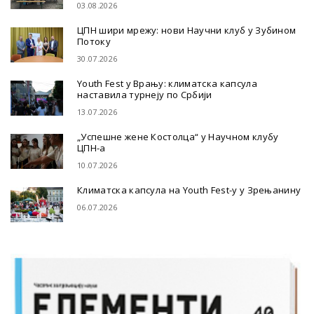
03.08.2026
ЦПН шири мрежу: нови Научни клуб у Зубином
Потоку
30.07.2026
Youth Fest у Врању: климатска капсула
наставила турнеју по Србији
13.07.2026
„Успешне жене Костолца“ у Научном клубу
ЦПН-а
10.07.2026
Климатска капсула на Youth Fest-у у Зрењанину
06.07.2026