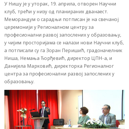
У Нишу је у уторак, 19. априла, отворен Научни
клуб, трећи у низу од планираних дванаест.
Меморандум о сарадњи потписан је на свечаној
церемонији у Регионалном центру за
професионални развој запослених у образовању,
у чијим просторијама се налази нови Научни клуб,
а потписали су га Зоран Перишић, градоначелник
Ниша, Немања Ђорђевић, директор ЦПН-а, и
Данијела Марковић, директорка Регионалног
центра за професионални развој запослених у
образовању.