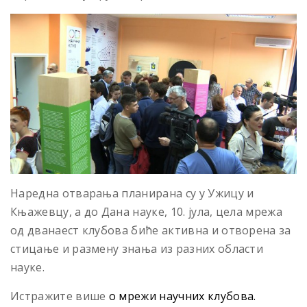
Наредна отварања планирана су у Ужицу и
Књажевцу, а до Дана науке, 10. јула, цела мрежа
од дванаест клубова биће активна и отворена за
стицање и размену знања из разних области
науке.
Истражите више
о мрежи научних клубова.