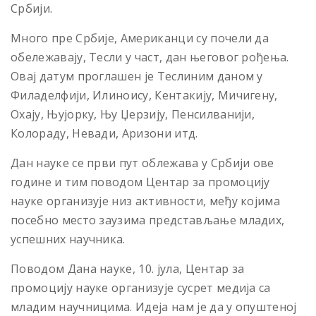
Србији.
Много пре Србије, Американци су почели да
обележавају, Тесли у част, дан његовог рођења.
Овај датум проглашен је Теслиним даном у
Филаделфији, Илиноису, Кентакију, Мичигену,
Охају, Њујорку, Њу Џерзију, Пенсилванији,
Колораду, Невади, Аризони итд.
Дан науке се први пут облежава у Србији ове
године и тим поводом Центар за промоцију
науке организује низ активности, међу којима
посебно место заузима представљање младих,
успешних научника.
Поводом Дана науке, 10. јула, Центар за
промоцију науке организује сусрет медија са
младим научницима. Идеја нам је да у опуштеној