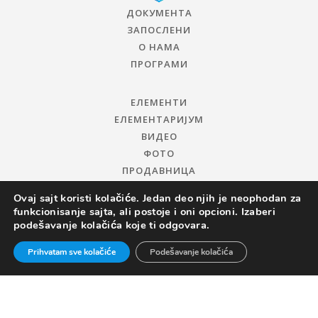
ДОКУМЕНТА
ЗАПОСЛЕНИ
О НАМА
ПРОГРАМИ
ЕЛЕМЕНТИ
ЕЛЕМЕНТАРИЈУМ
ВИДЕО
ФОТО
ПРОДАВНИЦА
Ovaj sajt koristi kolačiće. Jedan deo njih je neophodan za
funkcionisanje sajta, ali postoje i oni opcioni. Izaberi
podešavanje kolačića koje ti odgovara.
Prihvatam sve kolačiće
Podešavanje kolačića
© 2019 ЦЕНТАР ЗА ПРОМОЦИЈУ НАУКЕ