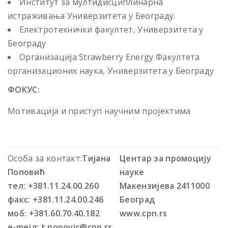
Институт за мултидисциплинарна
истраживања Универзитета у Београду.
Електротехнички факултет, Универзитета у
Београду
Организација Strawberry Energy Факултета
организационих наука, Универзитета у Београду
ФОКУС:
Mотивација и приступ научним пројектима
Особа за контакт:
Тијана
Центар за промоцију
Поповић
науке
тел: +381.11.24.00.260
Макензијева 24
11000
факс: +381.11.24.00.246
Београд
моб: +381.60.70.40.182
www.cpn.rs
e-mejл: t.popovic@cpn.rs