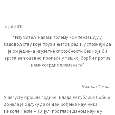
7. jul 2010
“Изумитељ налази голему компензацију у
задовољству које пружа његов рад и у спознаји да
је он јединка изузетне способности без које би
врста већ одавно пропала у тешкој борби против
немилосрдих елемената”
Никола Тесла
У августу прошле године, Влада Републике Србије
донела је одлуку да се дан рођења научника
Николе Тесле – 10. јул, прогласи Даном науке у