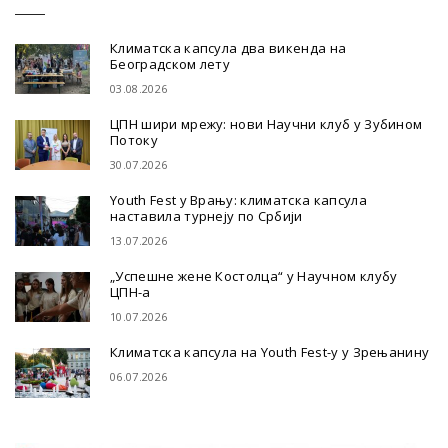
Климатска капсула два викенда на
Београдском лету
03.08.2026
ЦПН шири мрежу: нови Научни клуб у Зубином
Потоку
30.07.2026
Youth Fest у Врању: климатска капсула
наставила турнеју по Србији
13.07.2026
„Успешне жене Костолца“ у Научном клубу
ЦПН-а
10.07.2026
Климатска капсула на Youth Fest-у у Зрењанину
06.07.2026