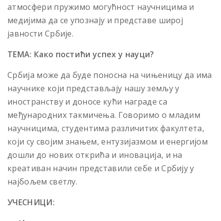
атмосфери пружимо могућност научницима и
медијима да се упознају и представе широј
јавности Србије.
ТЕМА: Како постићи успех у науци?
Србија може да буде поносна на чињеницу да има
научнике који представљају нашу земљу у
иностранству и доносе кући награде са
међународних такмичења. Говоримо о младим
научницима, студентима различитих факултета,
који су својим знањем, ентузијазмом и енергијом
дошли до нових открића и иновација, и на
креативан начин представили себе и Србију у
најбољем светлу.
УЧЕСНИЦИ: