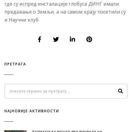
где су испред инсталације глобуса ДИНГ имали
предавање о Земљи, а на самом крају посетили су
и Научни клуб
ПРЕТРАГА
НАЈНОВИЈЕ АКТИВНОСТИ
Климатска капсула два викенда на