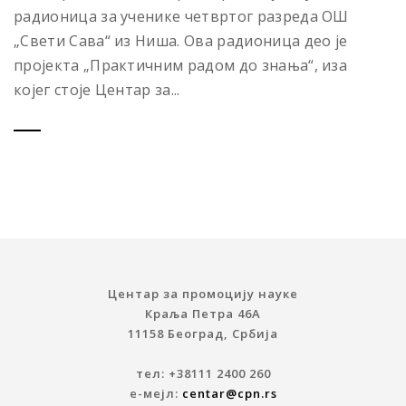
радионица за ученике четвртог разреда ОШ
„Свети Сава“ из Ниша. Ова радионица део је
пројекта „Практичним радом до знања“, иза
којег стоје Центар за...
Центар за промоцију науке
Краља Петра 46A
11158 Београд, Србија
тел: +38111 2400 260
е-мејл:
centar@cpn.rs