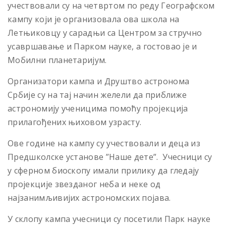
учествовали су на четвртом по реду Географском
кампу који је организовала ова школа на
Летњиковцу у сарадњи са Центром за стручно
усавршавање и Парком науке, а гостовао је и
Мобилни планетаријум.
Организатори кампа и Друштво астронома
Србије су на тај начин желели да приближе
астрономију ученицима помоћу пројекција
прилагођених њиховом узрасту.
Ове године на кампу су учествовали и деца из
Предшколске установе ”Наше дете”. Учесници су
у сферном биоскопу имали прилику да гледају
пројекције звезданог неба и неке од
најзанимљивијих астрономских појава.
У склопу кампа учесници су посетили Парк науке