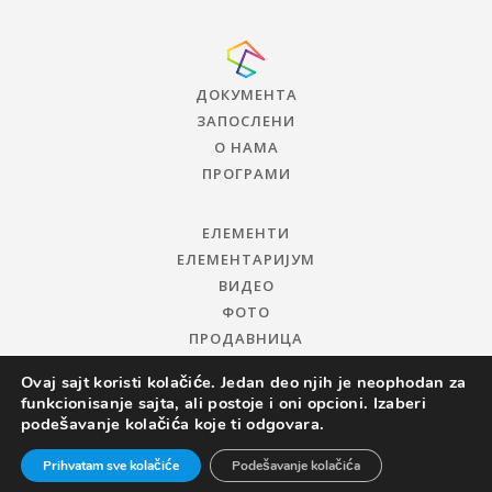
ДОКУМЕНТА
ЗАПОСЛЕНИ
О НАМА
ПРОГРАМИ
ЕЛЕМЕНТИ
ЕЛЕМЕНТАРИЈУМ
ВИДЕО
ФОТО
ПРОДАВНИЦА
Ovaj sajt koristi kolačiće. Jedan deo njih je neophodan za
funkcionisanje sajta, ali postoje i oni opcioni. Izaberi
podešavanje kolačića koje ti odgovara.
Prihvatam sve kolačiće
Podešavanje kolačića
© 2019 ЦЕНТАР ЗА ПРОМОЦИЈУ НАУКЕ