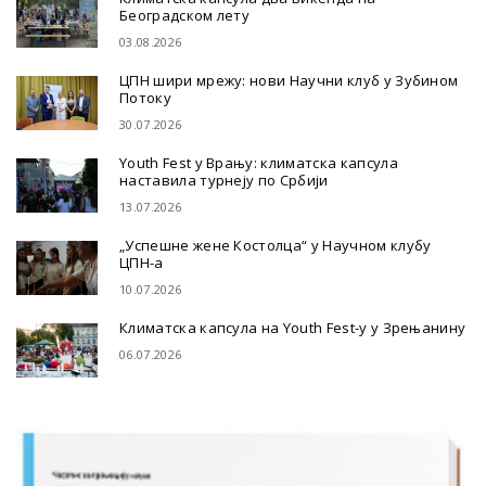
Београдском лету
03.08.2026
ЦПН шири мрежу: нови Научни клуб у Зубином
Потоку
30.07.2026
Youth Fest у Врању: климатска капсула
наставила турнеју по Србији
13.07.2026
„Успешне жене Костолца“ у Научном клубу
ЦПН-а
10.07.2026
Климатска капсула на Youth Fest-у у Зрењанину
06.07.2026